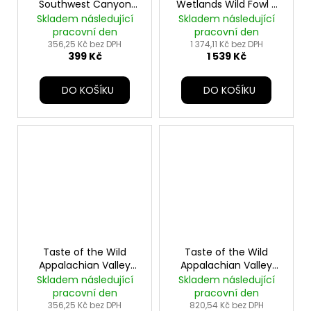
Southwest Canyon
Wetlands Wild Fowl -
Canine - 2kg
12,2kg
Skladem následující
Skladem následující
pracovní den
pracovní den
356,25 Kč bez DPH
1 374,11 Kč bez DPH
399 Kč
1 539 Kč
DO KOŠÍKU
DO KOŠÍKU
Taste of the Wild
Taste of the Wild
Appalachian Valley
Appalachian Valley
Small Breed 2kg
Small Breed 5,6kg
Skladem následující
Skladem následující
pracovní den
pracovní den
356,25 Kč bez DPH
820,54 Kč bez DPH