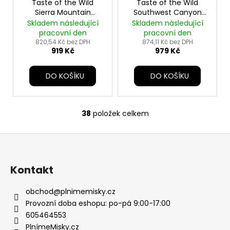
Taste of the Wild
Taste of the Wild
Sierra Mountain
Southwest Canyon
Canine 5,6kg
Canine 5,6kg
Skladem následující
Skladem následující
pracovní den
pracovní den
820,54 Kč bez DPH
874,11 Kč bez DPH
919 Kč
979 Kč
DO KOŠÍKU
DO KOŠÍKU
38
položek celkem
O
v
Z
l
á
á
d
p
Kontakt
a
a
c
t
obchod
@
plnimemisky.cz
í
í
Provozní doba eshopu: po-pá 9:00-17:00
p
605464553
r
PlnímeMisky.cz