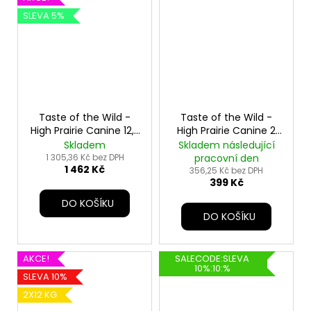
SLEVA 5%
Taste of the Wild -
Taste of the Wild -
High Prairie Canine 12,2
High Prairie Canine 2
kg
kg
Skladem
Skladem následující
1 305,36 Kč bez DPH
pracovní den
1 462 Kč
356,25 Kč bez DPH
399 Kč
DO KOŠÍKU
DO KOŠÍKU
AKCE!
SALECODE:SLEVA
10%:10:%
SLEVA 10%
2X12 KG