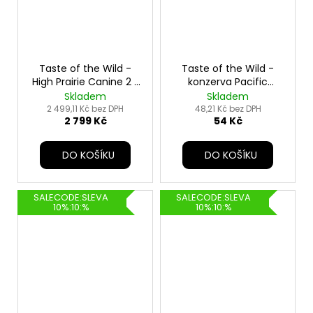
Taste of the Wild -
Taste of the Wild -
High Prairie Canine 2 x
konzerva Pacific
12kg
Stream - 390g
Skladem
Skladem
2 499,11 Kč bez DPH
48,21 Kč bez DPH
2 799 Kč
54 Kč
DO KOŠÍKU
DO KOŠÍKU
SALECODE:SLEVA
SALECODE:SLEVA
10%:10:%
10%:10:%