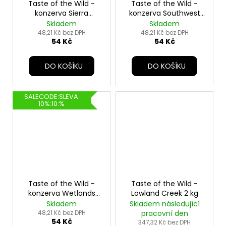
Taste of the Wild -
Taste of the Wild -
konzerva Sierra
konzerva Southwest
Mountain - 390g
Canyon - 390g
Skladem
Skladem
48,21 Kč bez DPH
48,21 Kč bez DPH
54 Kč
54 Kč
DO KOŠÍKU
DO KOŠÍKU
SALECODE:SLEVA
10%:10:%
Taste of the Wild -
Taste of the Wild -
konzerva Wetlands
Lowland Creek 2 kg
Wild Fowl - 390g
Skladem
Skladem následující
48,21 Kč bez DPH
pracovní den
54 Kč
347,32 Kč bez DPH