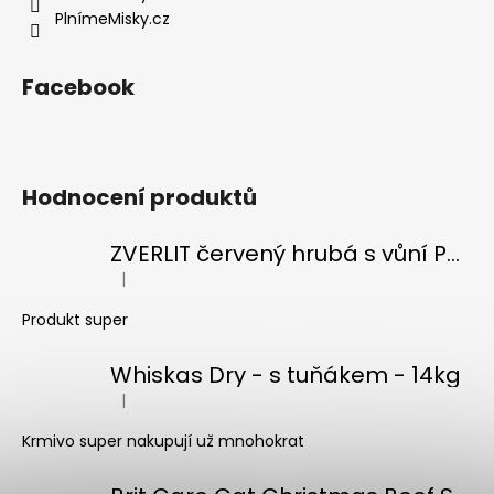
v
PlnímeMisky.cz
k
y
v
Facebook
ý
p
i
s
Hodnocení produktů
u
ZVERLIT červený hrubá s vůní Podestýlka kočka 10kg
|
Hodnocení produktu je 5 z 5 hvězdiček.
Produkt super
Whiskas Dry - s tuňákem - 14kg
|
Hodnocení produktu je 5 z 5 hvězdiček.
Krmivo super nakupují už mnohokrat