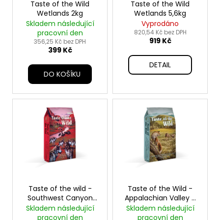
u
o
Taste of the Wild
Taste of the Wild
a
k
Wetlands 2kg
Wetlands 5,6kg
d
j
Skladem následující
Vyprodáno
t
u
pracovní den
820,54 Kč bez DPH
í
ů
919 Kč
k
356,25 Kč bez DPH
t
399 Kč
t
?
DETAIL
ů
DO KOŠÍKU
HLEDAT
D
o
p
o
Taste of the wild -
Taste of the Wild -
r
Southwest Canyon
Appalachian Valley -
Canine - 12,2kg
12,2 kg
Skladem následující
Skladem následující
u
pracovní den
pracovní den