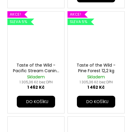
AKCE!
AKCE!
SLEVA 5%
SLEVA 5%
Taste of the Wild -
Taste of the Wild -
Pacific Stream Canine
Pine Forest 12,2 kg
12,2 kg
Skladem
Skladem
1 305,36 Kč bez DPH
1 305,36 Kč bez DPH
1 462 Kč
1 462 Kč
DO KOŠÍKU
DO KOŠÍKU