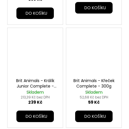
DO KOŠÍKU
DO KOŠÍKU
Brit Animals - Králík
Brit Animals - Křeček
Junior Complete -
Complete - 300g
1,5kg
Skladem
Skladem
213,39 Kč bez DPH
52,68 Kč bez DPH
239 Kč
59 Kč
DO KOŠÍKU
DO KOŠÍKU