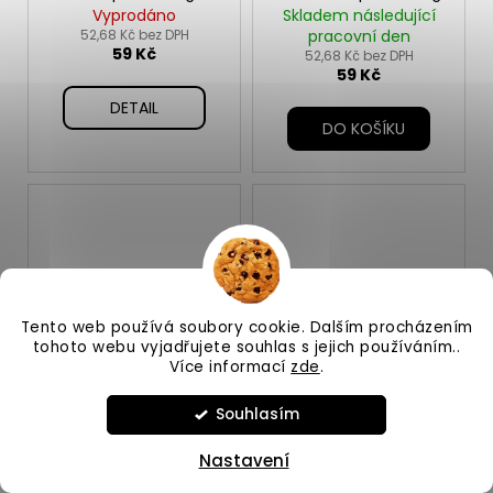
Vyprodáno
Skladem následující
52,68 Kč bez DPH
pracovní den
59 Kč
52,68 Kč bez DPH
59 Kč
DETAIL
DO KOŠÍKU
Tento web používá soubory cookie. Dalším procházením
tohoto webu vyjadřujete souhlas s jejich používáním..
Více informací
zde
.
Brit Animals Rabbit
Brit Animals Rabbit
Junior Complete 300g
Senior Complete 300g
Souhlasím
Skladem následující
Skladem následující
pracovní den
pracovní den
Nastavení
52,68 Kč bez DPH
52,68 Kč bez DPH
59 Kč
59 Kč