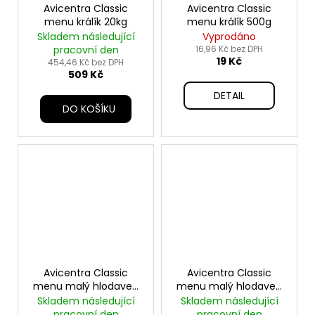
Avicentra Classic
Avicentra Classic
menu králík 20kg
menu králík 500g
Skladem následující
Vyprodáno
pracovní den
16,96 Kč bez DPH
19 Kč
454,46 Kč bez DPH
509 Kč
DETAIL
DO KOŠÍKU
Avicentra Classic
Avicentra Classic
menu malý hlodavec
menu malý hlodavec
1kg
20kg
Skladem následující
Skladem následující
pracovní den
pracovní den