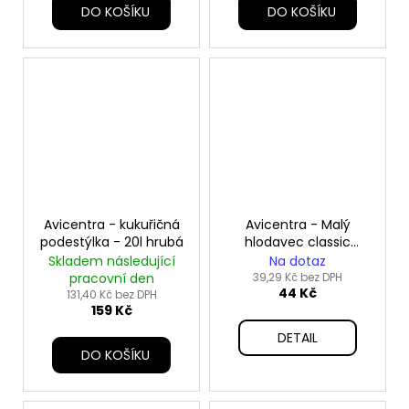
DO KOŠÍKU
DO KOŠÍKU
Avicentra - kukuřičná
Avicentra - Malý
podestýlka - 20l hrubá
hlodavec classic
menu - 1 kg
Skladem následující
Na dotaz
pracovní den
39,29 Kč bez DPH
44 Kč
131,40 Kč bez DPH
159 Kč
DETAIL
DO KOŠÍKU