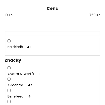
č
e
u
n
Cena
j
í
19
Kč
769
Kč
e
p
m
r
e
o
d
u
Na skladě
41
k
t
Značky
ů
Alvetra & Werfft
1
Avicentra
48
Benefeed
4