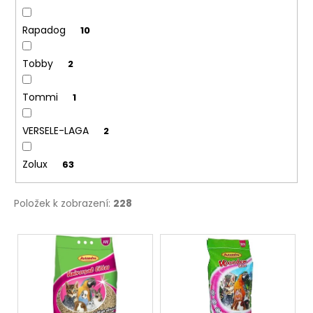
Rapadog
10
Tobby
2
Tommi
1
VERSELE-LAGA
2
Zolux
63
Položek k zobrazení:
228
V
ý
p
i
s