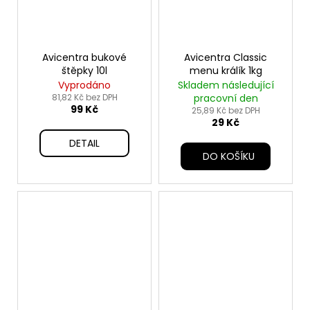
Avicentra bukové
Avicentra Classic
štěpky 10l
menu králík 1kg
Vyprodáno
Skladem následující
81,82 Kč bez DPH
pracovní den
99 Kč
25,89 Kč bez DPH
29 Kč
DETAIL
DO KOŠÍKU