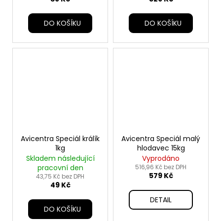
DO KOŠÍKU
DO KOŠÍKU
Avicentra Speciál králík
Avicentra Speciál malý
1kg
hlodavec 15kg
Skladem následující
Vyprodáno
pracovní den
516,96 Kč bez DPH
579 Kč
43,75 Kč bez DPH
49 Kč
DETAIL
DO KOŠÍKU