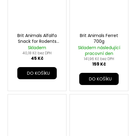
Brit Animals Alfalfa
Brit Animals Ferret
Snack for Rodents
700g
100g
Skladem
Skladem následující
40,18 Kč bez DPH
pracovní den
45 Kč
141,96 Kč bez DPH
159 Kč
DO KOŠÍKU
DO KOŠÍKU