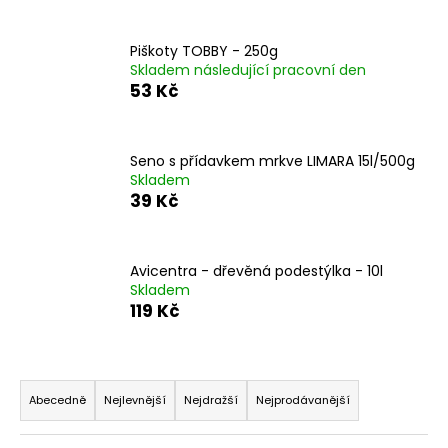
a
j
Piškoty TOBBY - 250g
Skladem následující pracovní den
í
53 Kč
t
?
Seno s přídavkem mrkve LIMARA 15l/500g
Skladem
39 Kč
HLEDAT
Avicentra - dřevěná podestýlka - 10l
Skladem
119 Kč
D
o
p
Ř
o
a
Abecedně
Nejlevnější
Nejdražší
Nejprodávanější
r
z
u