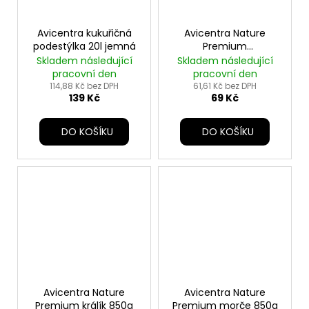
Avicentra kukuřičná
Avicentra Nature
podestýlka 20l jemná
Premium
činčila+osmák 850g
Skladem následující
Skladem následující
pracovní den
pracovní den
114,88 Kč bez DPH
61,61 Kč bez DPH
139 Kč
69 Kč
DO KOŠÍKU
DO KOŠÍKU
Avicentra Nature
Avicentra Nature
Premium králík 850g
Premium morče 850g