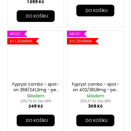
1 059 Kč
DO KOŠÍKU
DO KOŠÍKU
AKCE!
AKCE!
2+1 ZDARMA
2+1 ZDARMA
Fypryst combo - spot-
Fypryst combo - spot-
on 268/241,2mg - pes
on 402/361,8mg - pes
velký (20-40 kg)
obří ( nad 40kg)
Skladem
Skladem
205,79 Kč bez DPH
255,37 Kč bez DPH
249 Kč
309 Kč
DO KOŠÍKU
DO KOŠÍKU