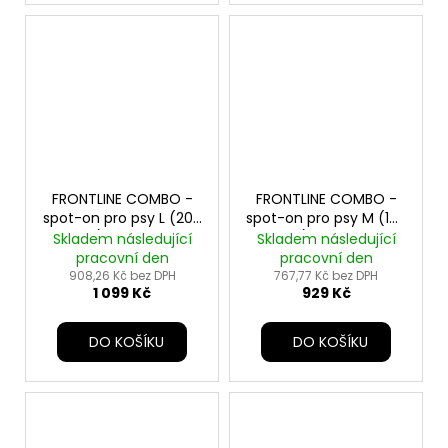
FRONTLINE COMBO -
FRONTLINE COMBO -
spot-on pro psy L (20-
spot-on pro psy M (10-
40kg) - 3x2,68ml
20kg) - 3x1,34ml
Skladem následující
Skladem následující
pracovní den
pracovní den
908,26 Kč bez DPH
767,77 Kč bez DPH
1 099 Kč
929 Kč
DO KOŠÍKU
DO KOŠÍKU