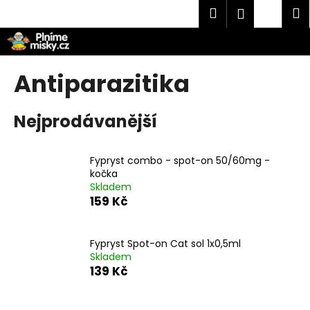
K
Přejít
Hledat
Náku
M
Přihlášen
na
o
obsah
Zpět
Zpět
košík
š
í
C
Antiparazitika
k
o
p
Nejprodávanější
o
t
Fypryst combo - spot-on 50/60mg -
ř
kočka
e
Skladem
b
159 Kč
u
j
Fypryst Spot-on Cat sol 1x0,5ml
e
Skladem
t
139 Kč
e
n