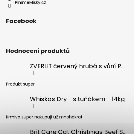
PlnímeMisky.cz
k
y
v
Facebook
ý
p
i
s
Hodnocení produktů
u
ZVERLIT červený hrubá s vůní Podestýlka kočka 10kg
|
Hodnocení produktu je 5 z 5 hvězdiček.
Produkt super
Whiskas Dry - s tuňákem - 14kg
|
Hodnocení produktu je 5 z 5 hvězdiček.
Krmivo super nakupují už mnohokrat
Brit Care Cat Christmas Beef Soup 75g