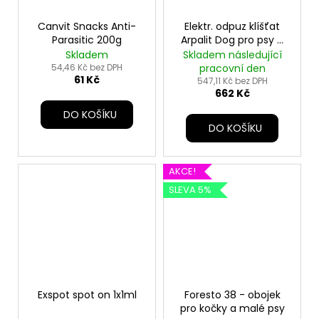
Canvit Snacks Anti-
Elektr. odpuz klíšťat
Parasitic 200g
Arpalit Dog pro psy a
kočky 1ks
Skladem
Skladem následující
54,46 Kč bez DPH
pracovní den
61 Kč
547,11 Kč bez DPH
662 Kč
DO KOŠÍKU
DO KOŠÍKU
AKCE!
SLEVA 5%
Exspot spot on 1x1ml
Foresto 38 - obojek
pro kočky a malé psy