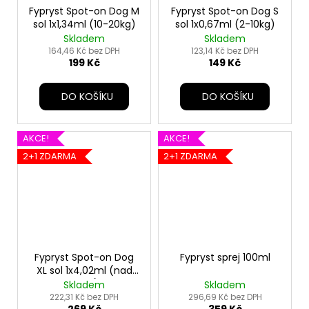
Fypryst Spot-on Dog M
Fypryst Spot-on Dog S
sol 1x1,34ml (10-20kg)
sol 1x0,67ml (2-10kg)
Skladem
Skladem
164,46 Kč bez DPH
123,14 Kč bez DPH
199 Kč
149 Kč
DO KOŠÍKU
DO KOŠÍKU
AKCE!
AKCE!
2+1 ZDARMA
2+1 ZDARMA
Fypryst Spot-on Dog
Fypryst sprej 100ml
XL sol 1x4,02ml (nad
40kg)
Skladem
Skladem
222,31 Kč bez DPH
296,69 Kč bez DPH