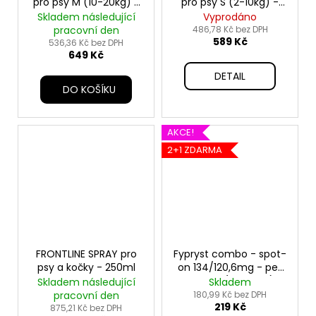
pro psy M (10-20kg) -
pro psy S (2-10kg) -
3x1,34ml
3x0,67ml
Skladem následující
Vyprodáno
pracovní den
486,78 Kč bez DPH
589 Kč
536,36 Kč bez DPH
649 Kč
DETAIL
DO KOŠÍKU
AKCE!
2+1 ZDARMA
FRONTLINE SPRAY pro
Fypryst combo - spot-
psy a kočky - 250ml
on 134/120,6mg - pes
střední (10-20 kg)
Skladem následující
Skladem
pracovní den
180,99 Kč bez DPH
219 Kč
875,21 Kč bez DPH