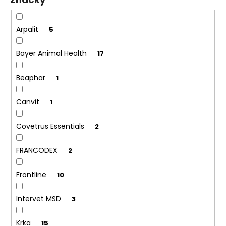
č
ů
u
j
Arpalit
5
e
m
Bayer Animal Health
17
e
Beaphar
1
Canvit
1
Covetrus Essentials
2
FRANCODEX
2
Frontline
10
Intervet MSD
3
Krka
15