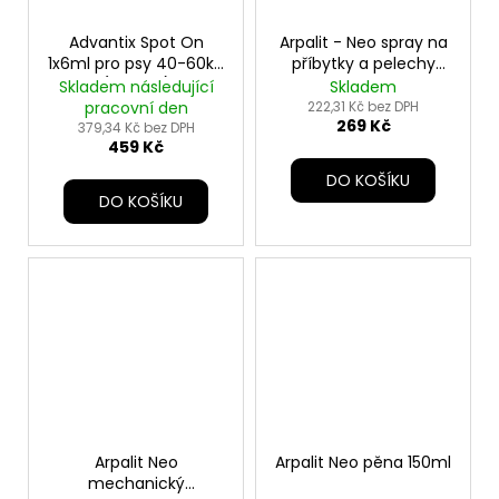
Advantix Spot On
Arpalit - Neo spray na
1x6ml pro psy 40-60kg
příbytky a pelechy
(1pipeta)
zvířat - 300ml
Skladem následující
Skladem
pracovní den
222,31 Kč bez DPH
269 Kč
379,34 Kč bez DPH
459 Kč
DO KOŠÍKU
DO KOŠÍKU
Arpalit Neo
Arpalit Neo pěna 150ml
mechanický