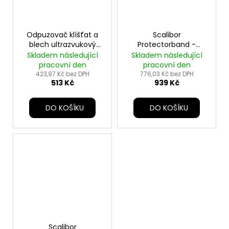
Odpuzovač klíšťat a
Scalibor
blech ultrazvukový
Protectorband -
TICKLESS® CVET
760mg - obojek 48cm
Skladem následující
Skladem následující
- pes
pracovní den
pracovní den
423,97 Kč bez DPH
776,03 Kč bez DPH
513 Kč
939 Kč
DO KOŠÍKU
DO KOŠÍKU
Scalibor