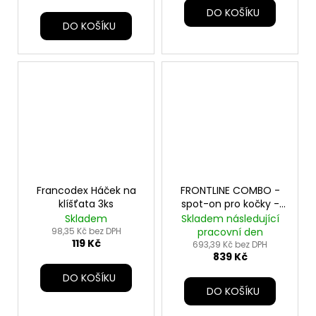
DO KOŠÍKU
DO KOŠÍKU
Francodex Háček na
FRONTLINE COMBO -
klíšťata 3ks
spot-on pro kočky -
3x0,5ml
Skladem
Skladem následující
98,35 Kč bez DPH
pracovní den
119 Kč
693,39 Kč bez DPH
839 Kč
DO KOŠÍKU
DO KOŠÍKU