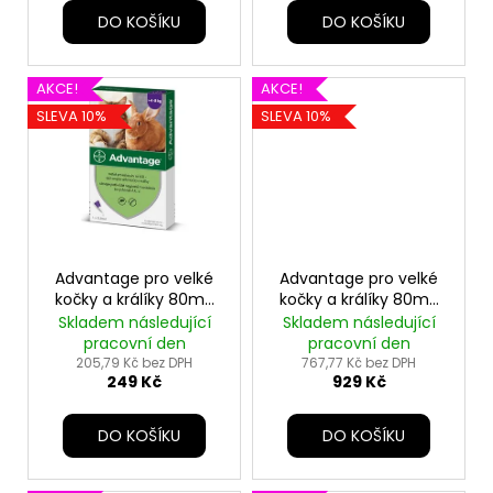
ů
DO KOŠÍKU
DO KOŠÍKU
AKCE!
AKCE!
SLEVA 10%
SLEVA 10%
Advantage pro velké
Advantage pro velké
kočky a králíky 80mg
kočky a králíky 80mg
1x0,8ml
4x0,8ml
Skladem následující
Skladem následující
pracovní den
pracovní den
205,79 Kč bez DPH
767,77 Kč bez DPH
249 Kč
929 Kč
DO KOŠÍKU
DO KOŠÍKU