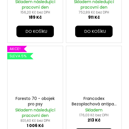
Skladem následující
Skladem následující
pracovní den
pracovní den
156,20 Kč bez DPH
752,89 Kč bez DPH
189 Kč
911 Kč
DO KOŠÍKU
DO KOŠÍKU
AKCE!
SLEVA 5%
Foresto 70 - obojek
Francodex
pro psy
Bezoplachová antipar.
pěna pro kočky 150ml
Skladem následující
Skladem
pracovní den
176,03 Kč bez DPH
213 Kč
831,40 Kč bez DPH
1 006 Kč