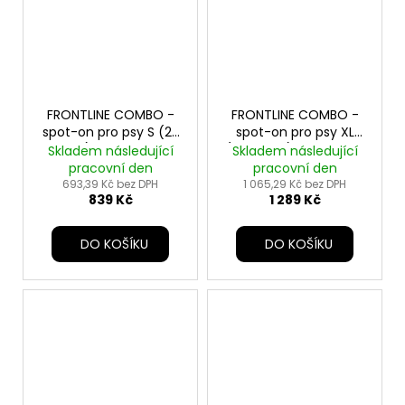
FRONTLINE COMBO -
FRONTLINE COMBO -
spot-on pro psy S (2-
spot-on pro psy XL
10kg) - 3x0,67ml
(40-60kg) - 3x4,02ml
Skladem následující
Skladem následující
pracovní den
pracovní den
693,39 Kč bez DPH
1 065,29 Kč bez DPH
839 Kč
1 289 Kč
DO KOŠÍKU
DO KOŠÍKU