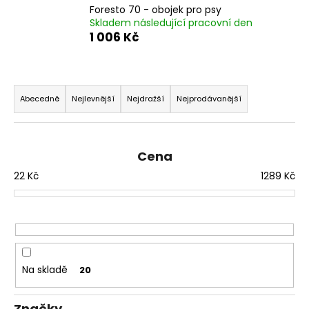
Foresto 70 - obojek pro psy
a
Skladem následující pracovní den
j
1 006 Kč
í
t
Ř
?
a
Abecedně
Nejlevnější
Nejdražší
Nejprodávanější
z
e
n
Cena
HLEDAT
í
22
Kč
1289
Kč
p
r
D
o
o
d
p
u
o
Na skladě
20
k
r
u
t
Značky