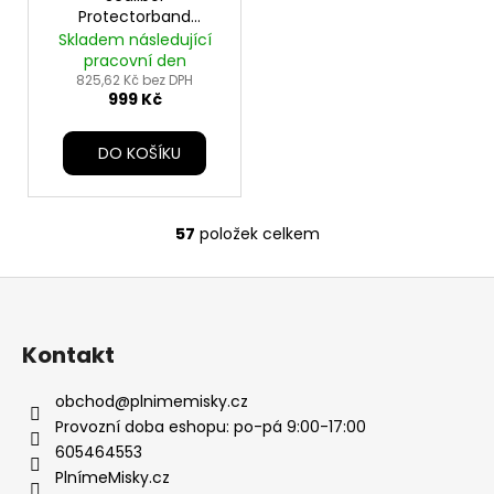
Protectorband
-1000mg - obojek
Skladem následující
65cm - pes
pracovní den
825,62 Kč bez DPH
999 Kč
DO KOŠÍKU
57
položek celkem
O
v
Z
l
á
á
d
p
Kontakt
a
a
c
t
obchod
@
plnimemisky.cz
í
í
Provozní doba eshopu: po-pá 9:00-17:00
p
605464553
r
PlnímeMisky.cz
v