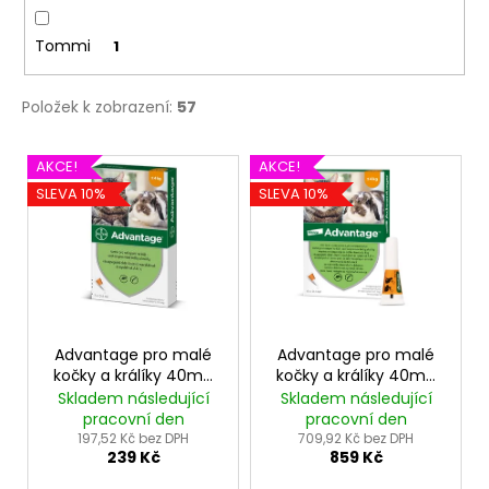
Tommi
1
Položek k zobrazení:
57
V
AKCE!
AKCE!
ý
SLEVA 10%
SLEVA 10%
p
i
s
p
r
o
Advantage pro malé
Advantage pro malé
kočky a králíky 40mg
kočky a králíky 40mg
d
1x0,4ml
4x0,4ml
Skladem následující
Skladem následující
u
pracovní den
pracovní den
k
197,52 Kč bez DPH
709,92 Kč bez DPH
239 Kč
859 Kč
t