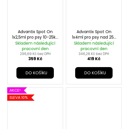
Advantix Spot On
Advantix Spot On
1x2,5ml pro psy 10-25kg
1x4ml pro psy nad 25-
(1 pipeta)
40kg (1 pipeta)
Skladem následující
Skladem následující
pracovní den
pracovní den
296,69 Kč bez DPH
346,28 Kč bez DPH
359 Kč
419 Kč
DO KOŠÍKU
DO KOŠÍKU
AKCE!
SLEVA 10%