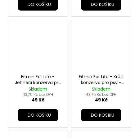
DO KOŠÍKU
DO KOŠÍKU
Fitmin For Life -
Fitmin For Life - Krůtí
Jehněčí konzerva pro
konzerva pro psy -
psy - 400 g
400 g
Skladem
Skladem
43,75 Kč bez DPH
43,75 Kč bez DPH
49 Kč
49 Kč
DO KOŠÍKU
DO KOŠÍKU