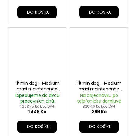
DO KOŠÍKU
DO KOŠÍKU
Fitmin dog - Medium
Fitmin dog - Medium
maxi maintenance
maxi maintenance
lamb beef - 12 kg
lamb beef - 2,5 kg
Expedujeme do dvou
Na objednávku po
pracovních dnů
telefonické domluvě
1 293,75 Kč bez DPH
329,46 Kč bez DPH
1 449 Kč
369 Kč
DO KOŠÍKU
DO KOŠÍKU