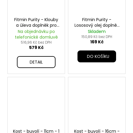
Fitmin Purity - Klouby
Fitmin Purity -
a úleva doplněk pro
Lososový olej doplněk
psy - 200 g
- 300 ml
Na objednávku po
Skladem
telefonické domluvě
150,89 Kč bez DPH
169 Kč
516,96 Kč bez DPH
579 Kč
DO KOŠÍKU
DETAIL
Kost - buvolí - 11cm - 1
Kost - buvolí - 16cm -