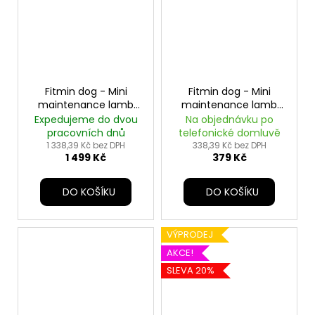
Fitmin dog - Mini
Fitmin dog - Mini
maintenance lamb
maintenance lamb
beef - 12 kg
beef - 2,5 kg
Expedujeme do dvou
Na objednávku po
pracovních dnů
telefonické domluvě
1 338,39 Kč bez DPH
338,39 Kč bez DPH
1 499 Kč
379 Kč
DO KOŠÍKU
DO KOŠÍKU
VÝPRODEJ
AKCE!
SLEVA 20%