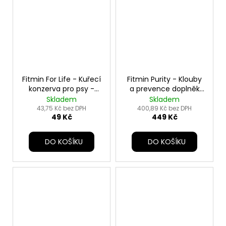
Fitmin For Life - Kuřecí
Fitmin Purity - Klouby
konzerva pro psy -
a prevence doplněk
400 g
pro psy - 200 g
Skladem
Skladem
43,75 Kč bez DPH
400,89 Kč bez DPH
49 Kč
449 Kč
DO KOŠÍKU
DO KOŠÍKU