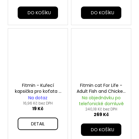
č
u
DO KOŠÍKU
DO KOŠÍKU
j
e
m
e
Fitmin - Kuřecí
Fitmin cat For Life -
kapsička pro koťata -
Adult Fish and Chicken
85 g
- 1,8 kg
Na dotaz
Na objednávku po
16,96 Kč bez DPH
telefonické domluvě
19 Kč
240,18 Kč bez DPH
269 Kč
DETAIL
DO KOŠÍKU