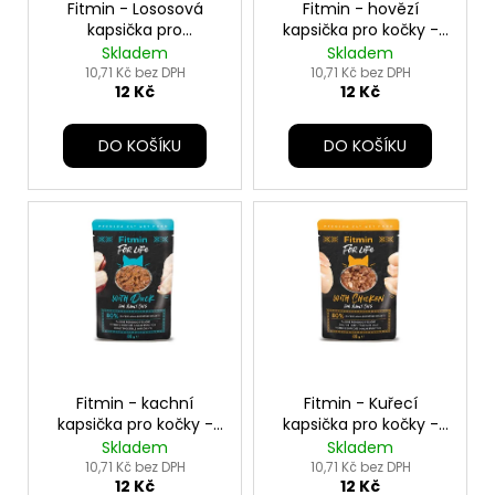
u
o
Fitmin - Lososová
Fitmin - hovězí
a
k
kapsička pro
kapsička pro kočky -
d
j
kastrované kočky - 85
85g
Skladem
Skladem
t
u
g
10,71 Kč bez DPH
10,71 Kč bez DPH
í
ů
12 Kč
12 Kč
k
t
t
?
DO KOŠÍKU
DO KOŠÍKU
ů
HLEDAT
D
o
p
Fitmin - kachní
Fitmin - Kuřecí
o
kapsička pro kočky -
kapsička pro kočky -
r
85 g
85 g
Skladem
Skladem
10,71 Kč bez DPH
10,71 Kč bez DPH
u
12 Kč
12 Kč