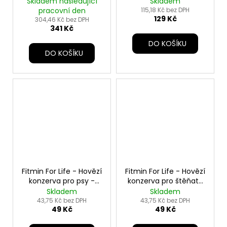
Skladem následující
Skladem
pracovní den
115,18 Kč bez DPH
129 Kč
304,46 Kč bez DPH
341 Kč
DO KOŠÍKU
DO KOŠÍKU
Fitmin For Life - Hovězí
Fitmin For Life - Hovězí
konzerva pro psy -
konzerva pro štěňata
400 g
- 400 g
Skladem
Skladem
43,75 Kč bez DPH
43,75 Kč bez DPH
49 Kč
49 Kč