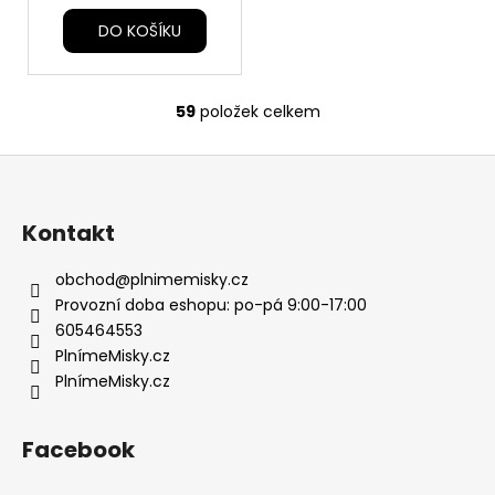
DO KOŠÍKU
59
položek celkem
O
v
Z
l
á
á
d
p
Kontakt
a
a
c
t
obchod
@
plnimemisky.cz
í
í
Provozní doba eshopu: po-pá 9:00-17:00
p
605464553
r
PlnímeMisky.cz
v
PlnímeMisky.cz
k
y
v
Facebook
ý
p