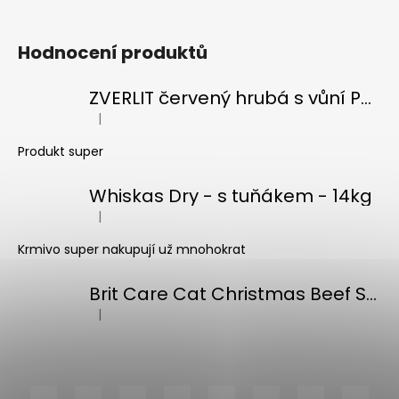
i
s
Hodnocení produktů
u
ZVERLIT červený hrubá s vůní Podestýlka kočka 10kg
|
Hodnocení produktu je 5 z 5 hvězdiček.
Produkt super
Whiskas Dry - s tuňákem - 14kg
|
Hodnocení produktu je 5 z 5 hvězdiček.
Krmivo super nakupují už mnohokrat
Brit Care Cat Christmas Beef Soup 75g
|
Hodnocení produktu je 5 z 5 hvězdiček.