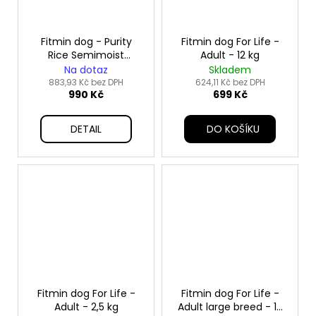
Fitmin dog - Purity
Fitmin dog For Life -
Rice Semimoist
Adult - 12 kg
Rabbit&Lamb - 4 kg
Na dotaz
Skladem
883,93 Kč bez DPH
624,11 Kč bez DPH
990 Kč
699 Kč
DETAIL
DO KOŠÍKU
Fitmin dog For Life -
Fitmin dog For Life -
Adult - 2,5 kg
Adult large breed - 12