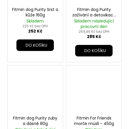
Fitmin dog Purity Srst a
Fitmin dog Purity
kůže 160g
zažívání a detoxikace
70tbl
Skladem
Skladem následující
225 Kč bez DPH
pracovní den
252 Kč
254,46 Kč bez DPH
285 Kč
DO KOŠÍKU
DO KOŠÍKU
Fitmin dog Purity zuby
Fitmin For Friends
a dásně 80g
morče müsli - 450g