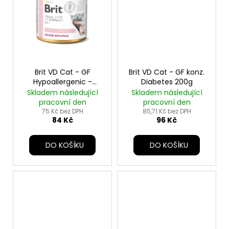
Brit VD Cat - GF
Brit VD Cat - GF konz.
Hypoallergenic -
Diabetes 200g
konzerva - 200g
Skladem následující
Skladem následující
pracovní den
pracovní den
75 Kč bez DPH
85,71 Kč bez DPH
84 Kč
96 Kč
DO KOŠÍKU
DO KOŠÍKU