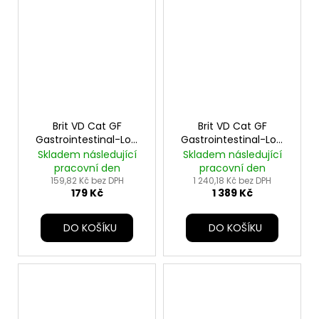
Brit VD Cat GF
Brit VD Cat GF
Gastrointestinal-Low
Gastrointestinal-Low
fat 400g
fat 5kg
Skladem následující
Skladem následující
pracovní den
pracovní den
159,82 Kč bez DPH
1 240,18 Kč bez DPH
179 Kč
1 389 Kč
DO KOŠÍKU
DO KOŠÍKU