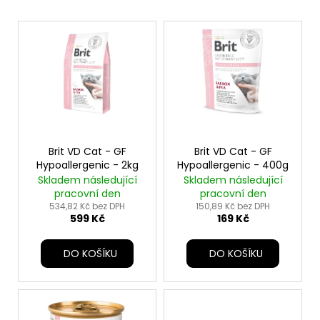
V
ý
p
i
s
p
r
o
Brit VD Cat - GF
Brit VD Cat - GF
Hypoallergenic - 2kg
Hypoallergenic - 400g
d
Skladem následující
Skladem následující
u
pracovní den
pracovní den
k
534,82 Kč bez DPH
150,89 Kč bez DPH
599 Kč
169 Kč
t
ů
DO KOŠÍKU
DO KOŠÍKU