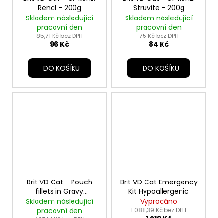
Renal - 200g
Struvite - 200g
Skladem následující
Skladem následující
pracovní den
pracovní den
85,71 Kč bez DPH
75 Kč bez DPH
96 Kč
84 Kč
DO KOŠÍKU
DO KOŠÍKU
Brit VD Cat - Pouch
Brit VD Cat Emergency
fillets in Gravy
Kit Hypoallergenic
Gastrointest - 12x85g
Skladem následující
Vyprodáno
pracovní den
1 088,39 Kč bez DPH