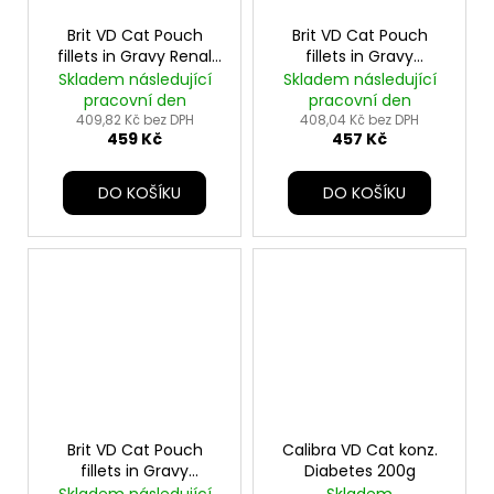
Brit VD Cat Pouch
Brit VD Cat Pouch
fillets in Gravy Renal
fillets in Gravy
12x85g
Sterilised 12x85g
Skladem následující
Skladem následující
pracovní den
pracovní den
409,82 Kč bez DPH
408,04 Kč bez DPH
459 Kč
457 Kč
DO KOŠÍKU
DO KOŠÍKU
Brit VD Cat Pouch
Calibra VD Cat konz.
fillets in Gravy
Diabetes 200g
Urinary+Stres12x85g