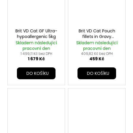
Brit VD Cat GF Ultra-
Brit VD Cat Pouch
hypoallergenic 5kg
fillets in Gravy
Recovery 12x85g
Skladem následující
Skladem následující
pracovní den
pracovní den
1 499,11 Kč bez DPH
409,82 Kč bez DPH
1 679 Kč
459 Kč
DO KOŠÍKU
DO KOŠÍKU