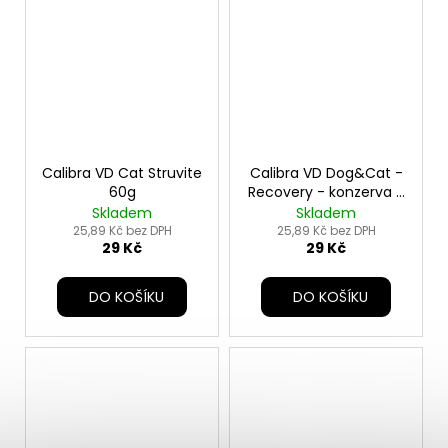
Calibra VD Cat Struvite
Calibra VD Dog&Cat -
60g
Recovery - konzerva -
100g
Skladem
Skladem
25,89 Kč bez DPH
25,89 Kč bez DPH
29 Kč
29 Kč
DO KOŠÍKU
DO KOŠÍKU