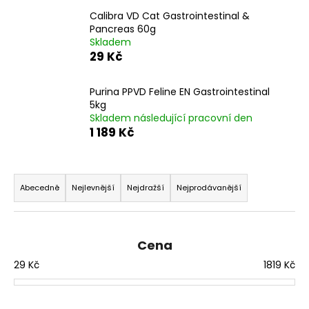
a
Calibra VD Cat Gastrointestinal &
Pancreas 60g
j
Skladem
í
29 Kč
t
?
Purina PPVD Feline EN Gastrointestinal
5kg
Skladem následující pracovní den
1 189 Kč
HLEDAT
Ř
a
Abecedně
Nejlevnější
Nejdražší
Nejprodávanější
z
D
e
o
n
Cena
p
í
o
29
Kč
1819
Kč
p
r
u
r