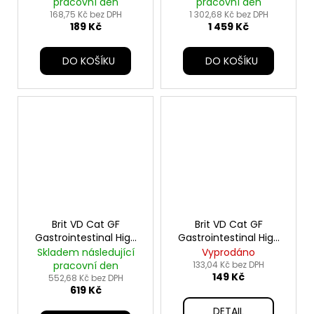
pracovní den
pracovní den
168,75 Kč bez DPH
1 302,68 Kč bez DPH
189 Kč
1 459 Kč
DO KOŠÍKU
DO KOŠÍKU
Brit VD Cat GF
Brit VD Cat GF
Gastrointestinal High
Gastrointestinal High
Fibre 2kg
Fibre 400g
Skladem následující
Vyprodáno
pracovní den
133,04 Kč bez DPH
149 Kč
552,68 Kč bez DPH
619 Kč
DETAIL