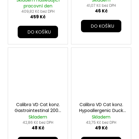
Skladem následující
Skladem
pracovní den
41,07 Kč bez DPH
46 Kč
409,82 Kč bez DPH
459 Kč
DO KOŠÍKU
DO KOŠÍKU
Calibra VD Cat konz.
Calibra VD Cat konz.
Gastrointestinal 200g
Hypoallergenic Duck
new
200g
Skladem
Skladem
42,86 Kč bez DPH
43,75 Kč bez DPH
48 Kč
49 Kč