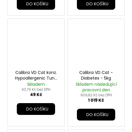
DO KOŠÍKU
DO KOŠÍKU
Calibra VD Cat konz.
Calibra VD Cat -
Hypoallergenic Tuna
Diabetes - 5kg
200g
Skladem
Skladem následující
43,75 Kč bez DPH
pracovní den
49 Kč
909,82 Kč bez DPH
1 019 Kč
DO KOŠÍKU
DO KOŠÍKU