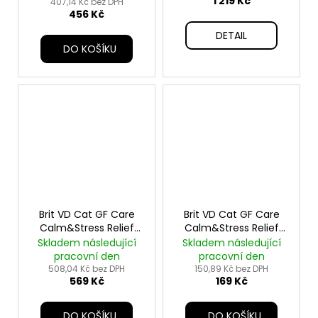
1 219 Kč
407,14 Kč bez DPH
456 Kč
DETAIL
DO KOŠÍKU
Brit VD Cat GF Care
Brit VD Cat GF Care
Calm&Stress Relief
Calm&Stress Relief
2kg
400g
Skladem následující
Skladem následující
pracovní den
pracovní den
508,04 Kč bez DPH
150,89 Kč bez DPH
569 Kč
169 Kč
DO KOŠÍKU
DO KOŠÍKU