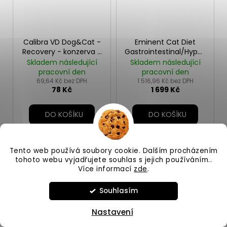
Calibra VD Dog&Cat -
Eminent Cat Diet
Recovery - konzerva -
Gastrointestinal/Hypoall/Hep
400g
11kg
Skladem následující
Skladem následující
pracovní den
pracovní den
69,64 Kč bez DPH
1 516,96 Kč bez DPH
78 Kč
1 699 Kč
DO KOŠÍKU
DO KOŠÍKU
Tento web používá soubory cookie. Dalším procházením
tohoto webu vyjadřujete souhlas s jejich používáním..
Více informací
zde
.
Souhlasím
Nastavení