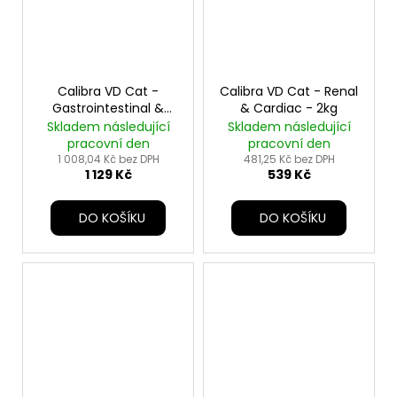
Calibra VD Cat -
Calibra VD Cat - Renal
Gastrointestinal &
& Cardiac - 2kg
Pancreas - 5kg
Skladem následující
Skladem následující
pracovní den
pracovní den
1 008,04 Kč bez DPH
481,25 Kč bez DPH
1 129 Kč
539 Kč
DO KOŠÍKU
DO KOŠÍKU