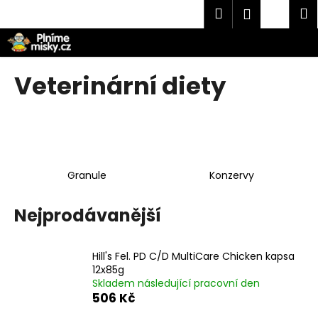
K
Přejít
Hledat
Náku
M
Přihlášen
na
o
obsah
Zpět
Zpět
košík
š
í
C
Veterinární diety
k
o
p
o
t
ř
Granule
Konzervy
e
b
Nejprodávanější
u
j
Hill's Fel. PD C/D MultiCare Chicken kapsa
e
12x85g
t
Skladem následující pracovní den
e
506 Kč
n