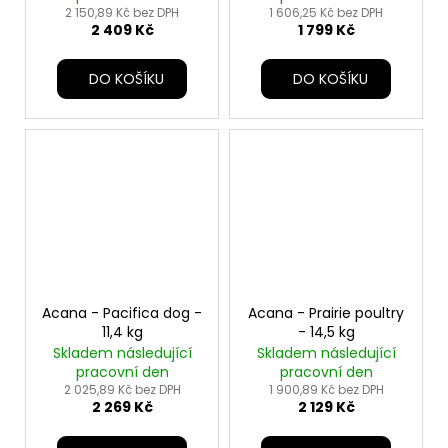
č
2 150,89 Kč bez DPH
1 606,25 Kč bez DPH
u
2 409 Kč
1 799 Kč
j
e
DO KOŠÍKU
DO KOŠÍKU
m
e
Acana - Pacifica dog -
Acana - Prairie poultry
11,4 kg
- 14,5 kg
Skladem následující
Skladem následující
pracovní den
pracovní den
2 025,89 Kč bez DPH
1 900,89 Kč bez DPH
2 269 Kč
2 129 Kč