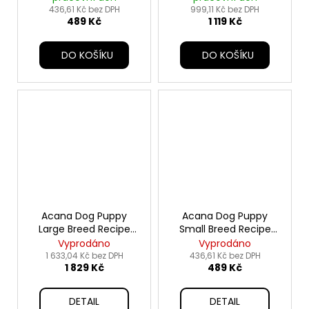
436,61 Kč bez DPH
999,11 Kč bez DPH
489 Kč
1 119 Kč
DO KOŠÍKU
DO KOŠÍKU
Acana Dog Puppy
Acana Dog Puppy
Large Breed Recipe
Small Breed Recipe
11,4kg
2kg
Vyprodáno
Vyprodáno
1 633,04 Kč bez DPH
436,61 Kč bez DPH
1 829 Kč
489 Kč
DETAIL
DETAIL