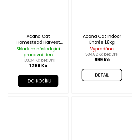
Acana Cat
Acana Cat Indoor
Homestead Harvest
Entrée 1,8kg
4,5kg
Skladem následující
Vyprodáno
pracovní den
534,82 Kč bez DPH
599 Kč
1 133,04 Kč bez DPH
1 269 Kč
DETAIL
DO KOŠÍKU