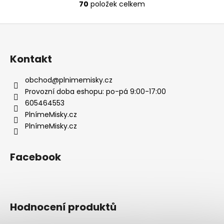
70
položek celkem
O
v
Z
l
á
á
d
p
Kontakt
a
a
c
t
obchod
@
plnimemisky.cz
í
í
Provozní doba eshopu: po-pá 9:00-17:00
p
605464553
r
PlnímeMisky.cz
v
PlnímeMisky.cz
k
y
v
Facebook
ý
p
i
s
Hodnocení produktů
u