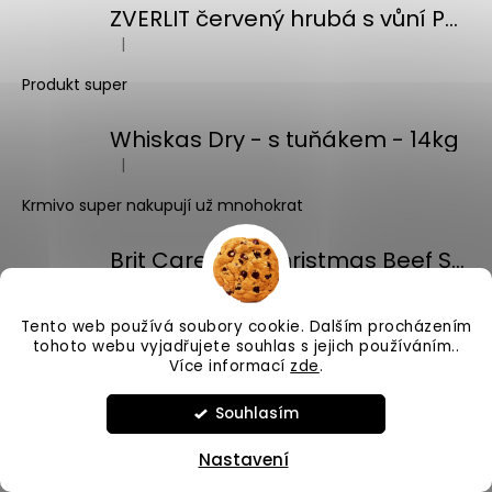
ZVERLIT červený hrubá s vůní Podestýlka kočka 10kg
|
Hodnocení produktu je 5 z 5 hvězdiček.
Produkt super
Whiskas Dry - s tuňákem - 14kg
|
Hodnocení produktu je 5 z 5 hvězdiček.
Krmivo super nakupují už mnohokrat
Brit Care Cat Christmas Beef Soup 75g
|
Hodnocení produktu je 5 z 5 hvězdiček.
Tento web používá soubory cookie. Dalším procházením
tohoto webu vyjadřujete souhlas s jejich používáním..
Více informací
zde
.
Souhlasím
Nastavení