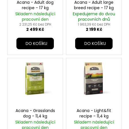
u
o
Acana - Adult dog
Acana - Adult large
a
k
recipe - 17 kg
breed recipe - 17 kg
d
j
Skladem následující
Expedujeme do dvou
t
u
pracovní den
pracovních dnů
í
ů
k
2 231,25 Kč bez DPH
1 963,39 Kč bez DPH
t
2 499 Kč
2 199 Kč
t
?
ů
DO KOŠÍKU
DO KOŠÍKU
HLEDAT
D
o
p
o
Acana - Grasslands
Acana - Light&fit
r
dog - 11,4 kg
recipe - 11,4 kg
Skladem následující
Skladem následující
u
pracovní den
pracovní den