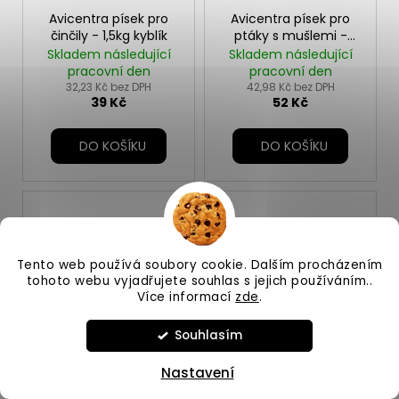
Avicentra písek pro
Avicentra písek pro
činčily - 1,5kg kyblík
ptáky s mušlemi -
1,5kg kyblík
Skladem následující
Skladem následující
pracovní den
pracovní den
32,23 Kč bez DPH
42,98 Kč bez DPH
39 Kč
52 Kč
DO KOŠÍKU
DO KOŠÍKU
Tento web používá soubory cookie. Dalším procházením
tohoto webu vyjadřujete souhlas s jejich používáním..
Více informací
zde
.
Souhlasím
Avicentra Professional
Avicentra Professional
Agapornis 20kg
Neoféma 20kg
Nastavení
Skladem následující
Vyprodáno