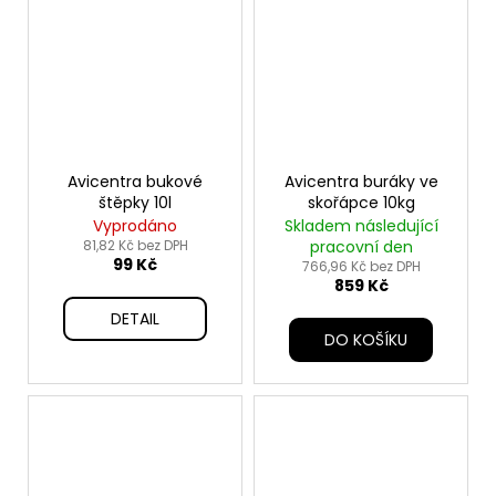
Avicentra bukové
Avicentra buráky ve
štěpky 10l
skořápce 10kg
Vyprodáno
Skladem následující
81,82 Kč bez DPH
pracovní den
99 Kč
766,96 Kč bez DPH
859 Kč
DETAIL
DO KOŠÍKU