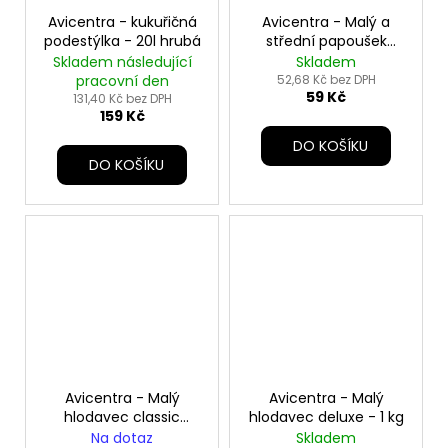
Avicentra - kukuřičná
Avicentra - Malý a
podestýlka - 20l hrubá
střední papoušek
deluxe - 1kg
Skladem následující
Skladem
pracovní den
52,68 Kč bez DPH
59 Kč
131,40 Kč bez DPH
159 Kč
DO KOŠÍKU
DO KOŠÍKU
Avicentra - Malý
Avicentra - Malý
hlodavec classic
hlodavec deluxe - 1 kg
menu - 1 kg
Na dotaz
Skladem