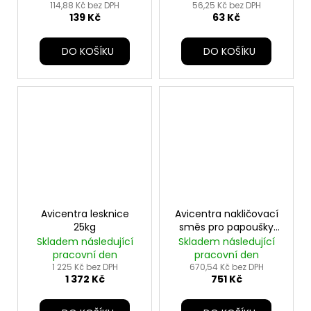
114,88 Kč bez DPH
56,25 Kč bez DPH
139 Kč
63 Kč
DO KOŠÍKU
DO KOŠÍKU
Avicentra lesknice
Avicentra nakličovací
25kg
směs pro papoušky
20kg
Skladem následující
Skladem následující
pracovní den
pracovní den
1 225 Kč bez DPH
670,54 Kč bez DPH
1 372 Kč
751 Kč