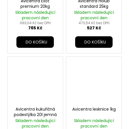
Avicentra Exot
Avicentra Holub
premium 20kg
standard 25kg
Skladem následující
Skladem následující
pracovní den
pracovní den
683,04 Kč bez DPH
470,54 Kč bez DPH
765 Kč
527 Kč
DO KOŠÍKU
DO KOŠÍKU
Avicentra kukuřičná
Avicentra lesknice 1kg
podestýlka 20l jemná
Skladem následující
Skladem následující
pracovní den
pracovní den