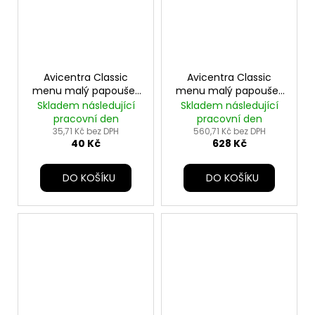
Avicentra Classic
Avicentra Classic
menu malý papoušek
menu malý papoušek
1kg
20kg
Skladem následující
Skladem následující
pracovní den
pracovní den
35,71 Kč bez DPH
560,71 Kč bez DPH
40 Kč
628 Kč
DO KOŠÍKU
DO KOŠÍKU