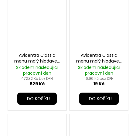
Avicentra Classic
Avicentra Classic
menu malý hlodavec
menu malý hlodavec
20kg
500g
Skladem následující
Skladem následující
pracovní den
pracovní den
472,32 Kč bez DPH
16,96 Kč bez DPH
529 Kč
19 Kč
DO KOŠÍKU
DO KOŠÍKU