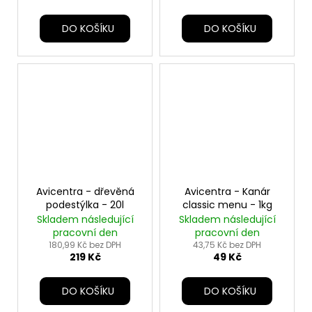
č
u
DO KOŠÍKU
DO KOŠÍKU
j
e
m
e
Avicentra - dřevěná
Avicentra - Kanár
podestýlka - 20l
classic menu - 1kg
Skladem následující
Skladem následující
pracovní den
pracovní den
180,99 Kč bez DPH
43,75 Kč bez DPH
219 Kč
49 Kč
DO KOŠÍKU
DO KOŠÍKU