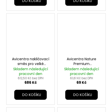
DO KOŠÍKU
DO KOŠÍKU
Avicentra nakličovací
Avicentra Nature
směs pro velké
Premium
papoušky 15kg
činčila+osmák 850g
Skladem následující
Skladem následující
pracovní den
pracovní den
612,50 Kč bez DPH
61,61 Kč bez DPH
686 Kč
69 Kč
DO KOŠÍKU
DO KOŠÍKU