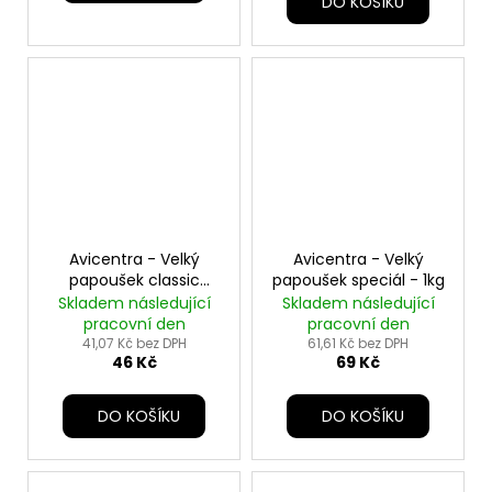
DO KOŠÍKU
Avicentra - Velký
Avicentra - Velký
papoušek classic
papoušek speciál - 1kg
menu - 1kg
Skladem následující
Skladem následující
pracovní den
pracovní den
41,07 Kč bez DPH
61,61 Kč bez DPH
46 Kč
69 Kč
DO KOŠÍKU
DO KOŠÍKU