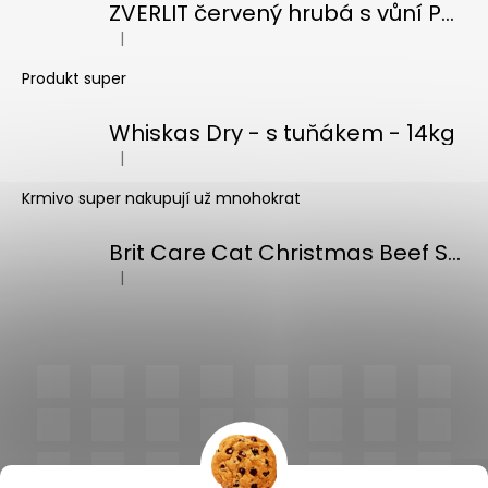
ZVERLIT červený hrubá s vůní Podestýlka kočka 10kg
|
Hodnocení produktu je 5 z 5 hvězdiček.
Produkt super
Whiskas Dry - s tuňákem - 14kg
|
Hodnocení produktu je 5 z 5 hvězdiček.
Krmivo super nakupují už mnohokrat
Brit Care Cat Christmas Beef Soup 75g
|
Hodnocení produktu je 5 z 5 hvězdiček.