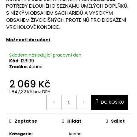
č
POTŘEBY DLOUHÉHO SEZNAMU UMĚLÝCH DOPLŇKŮ.
u
S NÍZKÝM OBSAHEM SACHARIDŮ A VYSOKÝM
j
OBSAHEM ŽIVOCIŠNÝCH PROTEINŮ PRO DOSAŽENÍ
e
VRCHOLOVÉ KONDICE.
m
e
Možnosti doručení
Skladem následující pracovní den
Kód:
138199
Značka:
Acana
2 069 Kč
1 847,32 Kč bez DPH
Měrná
DO KOŠÍKU
cena:
Zeptat se
Hlídat
Sdílet
Kategorie
:
Acana