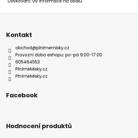
Dávkování: viz informace na obalu.
Z
á
p
Kontakt
a
t
obchod
@
plnimemisky.cz
í
Provozní doba eshopu: po-pá 9:00-17:00
605464553
PlnímeMisky.cz
PlnímeMisky.cz
Facebook
Hodnocení produktů