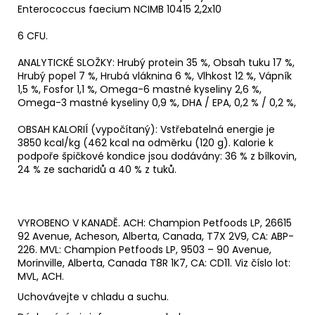
Enterococcus faecium NCIMB 10415 2,2x10
6 CFU.
ANALYTICKÉ SLOŽKY: Hrubý protein 35 %, Obsah tuku 17 %,
Hrubý popel 7 %, Hrubá vláknina 6 %, Vlhkost 12 %, Vápník
1,5 %, Fosfor 1,1 %, Omega-6 mastné kyseliny 2,6 %,
Omega-3 mastné kyseliny 0,9 %, DHA / EPA, 0,2 % / 0,2 %,
OBSAH KALORIÍ (vypočítaný): Vstřebatelná energie je
3850 kcal/kg (462 kcal na odměrku (120 g). Kalorie k
podpoře špičkové kondice jsou dodávány: 36 % z bílkovin,
24 % ze sacharidů a 40 % z tuků.
VYROBENO V KANADĚ. ACH: Champion Petfoods LP, 26615
92 Avenue, Acheson, Alberta, Canada, T7X 2V9, CA: ABP-
226. MVL: Champion Petfoods LP, 9503 – 90 Avenue,
Morinville, Alberta, Canada T8R 1K7, CA: CD11. Viz číslo lot:
MVL, ACH.
Uchovávejte v chladu a suchu.