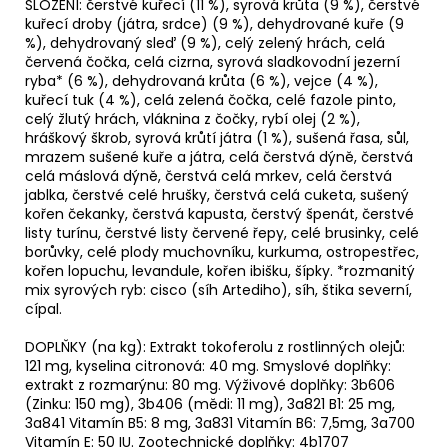
SLOŽENÍ: čerstvé kuřecí (11 %), syrová krůta (9 %), čerstvé
kuřecí droby (játra, srdce) (9 %), dehydrované kuře (9
%), dehydrovaný sleď (9 %), celý zelený hrách, celá
červená čočka, celá cizrna, syrová sladkovodní jezerní
ryba* (6 %), dehydrovaná krůta (6 %), vejce (4 %),
kuřecí tuk (4 %), celá zelená čočka, celé fazole pinto,
celý žlutý hrách, vláknina z čočky, rybí olej (2 %),
hráškový škrob, syrová krůtí játra (1 %), sušená řasa, sůl,
mrazem sušené kuře a játra, celá čerstvá dýně, čerstvá
celá máslová dýně, čerstvá celá mrkev, celá čerstvá
jablka, čerstvé celé hrušky, čerstvá celá cuketa, sušený
kořen čekanky, čerstvá kapusta, čerstvý špenát, čerstvé
listy turínu, čerstvé listy červené řepy, celé brusinky, celé
borůvky, celé plody muchovníku, kurkuma, ostropestřec,
kořen lopuchu, levandule, kořen ibišku, šípky. *rozmanitý
mix syrových ryb: cisco (síh Artediho), síh, štika severní,
cípal.
DOPLŇKY (na kg): Extrakt tokoferolu z rostlinných olejů:
121 mg, kyselina citronová: 40 mg. Smyslové doplňky:
extrakt z rozmarýnu: 80 mg. Výživové doplňky: 3b606
(Zinku: 150 mg), 3b406 (mědi: 11 mg), 3a821 B1: 25 mg,
3a841 Vitamín B5: 8 mg, 3a831 Vitamín B6: 7,5mg, 3a700
Vitamín E: 50 IU. Zootechnické doplňky: 4b1707