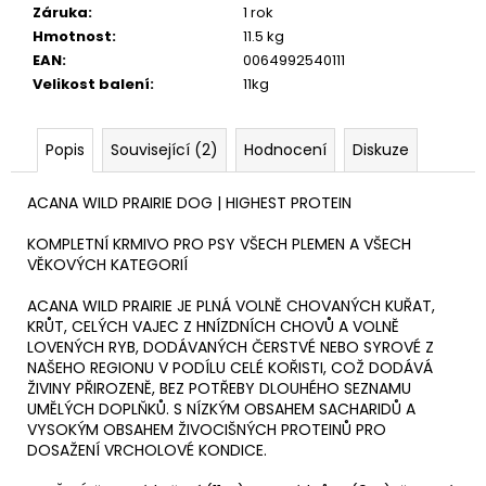
Záruka
:
1 rok
Hmotnost
:
11.5 kg
EAN
:
0064992540111
Velikost balení
:
11kg
Popis
Související (2)
Hodnocení
Diskuze
ACANA WILD PRAIRIE DOG | HIGHEST PROTEIN
KOMPLETNÍ KRMIVO PRO PSY VŠECH PLEMEN A VŠECH
VĚKOVÝCH KATEGORIÍ
ACANA WILD PRAIRIE JE PLNÁ VOLNĚ CHOVANÝCH KUŘAT,
KRŮT, CELÝCH VAJEC Z HNÍZDNÍCH CHOVŮ A VOLNĚ
LOVENÝCH RYB, DODÁVANÝCH ČERSTVÉ NEBO SYROVÉ Z
NAŠEHO REGIONU V PODÍLU CELÉ KOŘISTI, COŽ DODÁVÁ
ŽIVINY PŘIROZENĚ, BEZ POTŘEBY DLOUHÉHO SEZNAMU
UMĚLÝCH DOPLŇKŮ. S NÍZKÝM OBSAHEM SACHARIDŮ A
VYSOKÝM OBSAHEM ŽIVOCIŠNÝCH PROTEINŮ PRO
DOSAŽENÍ VRCHOLOVÉ KONDICE.