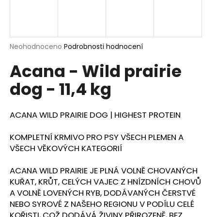
a
j
í
Průměrné
Neohodnoceno
Podrobnosti hodnocení
t
hodnocení
?
Acana - Wild prairie
produktu
je
dog - 11,4 kg
0,0
z
5
hvězdiček.
HLEDAT
ACANA WILD PRAIRIE DOG | HIGHEST PROTEIN
KOMPLETNÍ KRMIVO PRO PSY VŠECH PLEMEN A
VŠECH VĚKOVÝCH KATEGORIÍ
D
o
ACANA WILD PRAIRIE JE PLNÁ VOLNĚ CHOVANÝCH
p
KUŘAT, KRŮT, CELÝCH VAJEC Z HNÍZDNÍCH CHOVŮ
o
A VOLNĚ LOVENÝCH RYB, DODÁVANÝCH ČERSTVÉ
r
NEBO SYROVÉ Z NAŠEHO REGIONU V PODÍLU CELÉ
u
KOŘISTI, COŽ DODÁVÁ ŽIVINY PŘIROZENĚ, BEZ