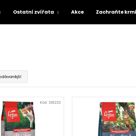
Ostatní zvířata
Akce
Zachraňte krm
Co potřebujete najít?
HLEDAT
odávanější
Doporučujeme
Kód:
138233