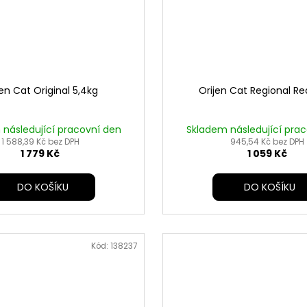
jen Cat Original 5,4kg
Orijen Cat Regional Re
následující pracovní den
Skladem následující pra
1 588,39 Kč bez DPH
945,54 Kč bez DPH
1 779 Kč
1 059 Kč
DO KOŠÍKU
DO KOŠÍKU
Kód:
138237