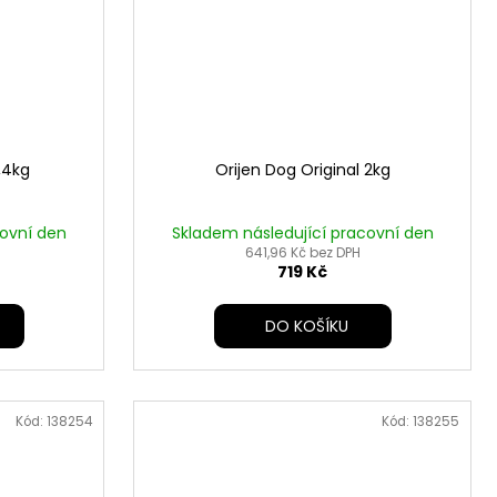
1,4kg
Orijen Dog Original 2kg
covní den
Skladem následující pracovní den
641,96 Kč bez DPH
719 Kč
DO KOŠÍKU
Kód:
138254
Kód:
138255