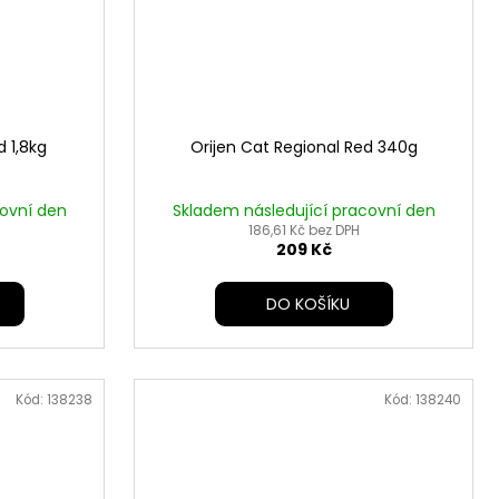
d 1,8kg
Orijen Cat Regional Red 340g
covní den
Skladem následující pracovní den
186,61 Kč bez DPH
209 Kč
DO KOŠÍKU
Kód:
138238
Kód:
138240