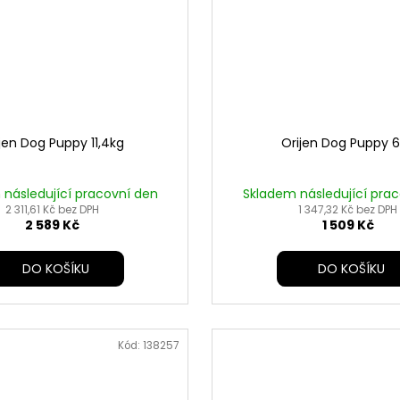
jen Dog Puppy 11,4kg
Orijen Dog Puppy 
následující pracovní den
Skladem následující pra
2 311,61 Kč bez DPH
1 347,32 Kč bez DPH
2 589 Kč
1 509 Kč
DO KOŠÍKU
DO KOŠÍKU
Kód:
138257