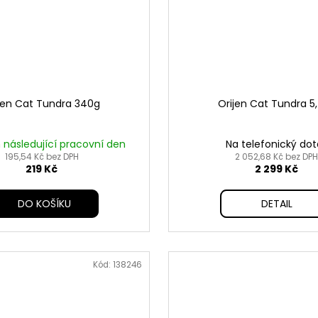
jen Cat Tundra 340g
Orijen Cat Tundra 5
následující pracovní den
Na telefonický dot
195,54 Kč bez DPH
2 052,68 Kč bez DPH
219 Kč
2 299 Kč
DO KOŠÍKU
DETAIL
Kód:
138246