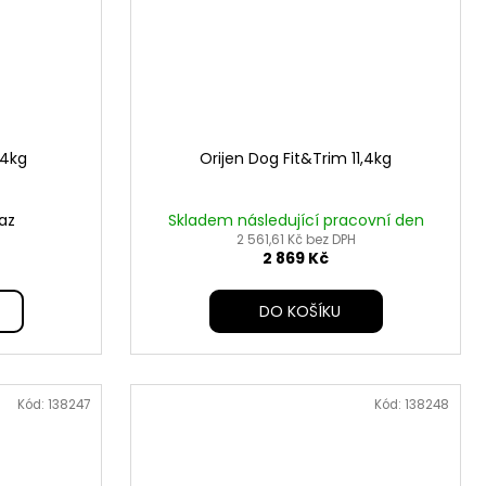
,4kg
Orijen Dog Fit&Trim 11,4kg
az
Skladem následující pracovní den
2 561,61 Kč bez DPH
2 869 Kč
DO KOŠÍKU
Kód:
138247
Kód:
138248