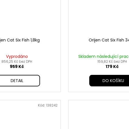
jen Cat Six Fish 1,8kg
Orijen Cat Six Fish 
Vyprodáno
Skladem následující pra
856,25 Kč bez DPH
159,82 Kč bez DPH
959 Kč
179 Kč
DETAIL
DO KOŠÍKU
Kód:
138242