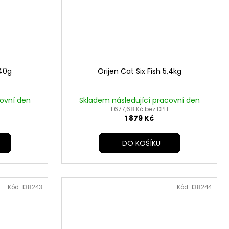
340g
Orijen Cat Six Fish 5,4kg
covní den
Skladem následující pracovní den
1 677,68 Kč bez DPH
1 879 Kč
DO KOŠÍKU
Kód:
138243
Kód:
138244