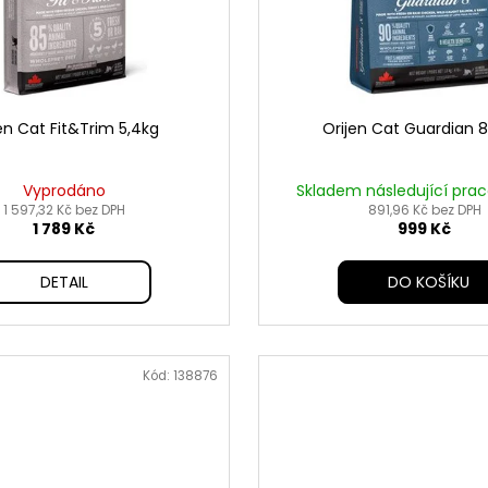
en Cat Fit&Trim 5,4kg
Orijen Cat Guardian 8
Vyprodáno
Skladem následující pra
1 597,32 Kč bez DPH
891,96 Kč bez DPH
1 789 Kč
999 Kč
DETAIL
DO KOŠÍKU
Kód:
138876