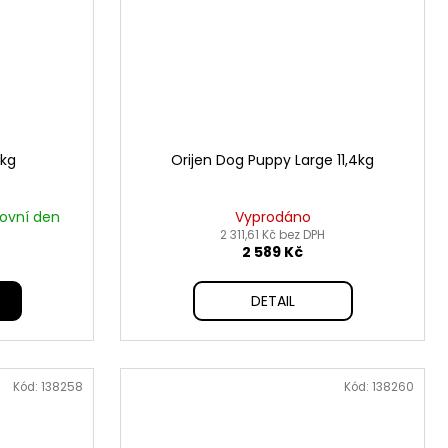
6kg
Orijen Dog Puppy Large 11,4kg
covní den
Vyprodáno
2 311,61 Kč bez DPH
2 589 Kč
DETAIL
Kód:
138258
Kód:
138260