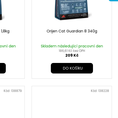
 1,8kg
Orijen Cat Guardian 8 340g
covní den
Skladem následující pracovní den
186,61 Kč bez DPH
209 Kč
DO KOŠÍKU
Kód:
138879
Kód:
138228