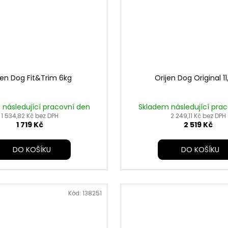
jen Dog Fit&Trim 6kg
Orijen Dog Original 1
následující pracovní den
Skladem následující pra
1 534,82 Kč bez DPH
2 249,11 Kč bez DPH
1 719 Kč
2 519 Kč
DO KOŠÍKU
DO KOŠÍKU
Kód:
138251