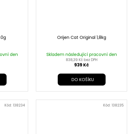
40g
Orijen Cat Original 1,8kg
covní den
Skladem následující pracovní den
838,39 Kč bez DPH
939 Kč
DO KOŠÍKU
Kód:
138234
Kód:
138235