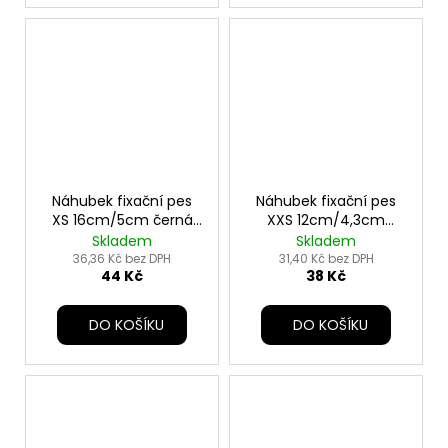
Náhubek fixační pes
Náhubek fixační pes
XS 16cm/5cm černá
XXS 12cm/4,3cm
TR
černá TR
Skladem
Skladem
36,36 Kč bez DPH
31,40 Kč bez DPH
44 Kč
38 Kč
DO KOŠÍKU
DO KOŠÍKU