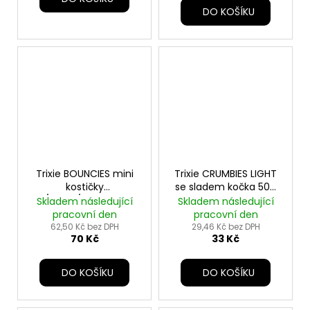
DO KOŠÍKU
Trixie BOUNCIES mini
Trixie CRUMBIES LIGHT
kostičky
se sladem kočka 50g
kuř/jehně/dršť 140g TR
TR
Skladem následující
Skladem následující
pracovní den
pracovní den
62,50 Kč bez DPH
29,46 Kč bez DPH
70 Kč
33 Kč
DO KOŠÍKU
DO KOŠÍKU