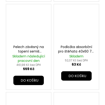
Pelech závěsný na
Podložka absorbční
topení semiš
pro štěňata 40x60 7ks
45x26x31cm béžová
TR
Skladem následující
Skladem
TR
pracovní den
52,07 Kč bez DPH
63 Kč
461,98 Kč bez DPH
559 Kč
DO KOŠÍKU
DO KOŠÍKU