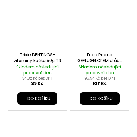
Trixie DENTINOS-
Trixie Premio
vitaminy kočka 50g TR
GEFLUGELCREM drůbe
pašt. pro psy 110g TR
Skladem následující
Skladem následující
pracovní den
pracovní den
34,82 Kč bez DPH
95,54 Kč bez DPH
39 Kč
107 Kč
DO KOŠÍKU
DO KOŠÍKU