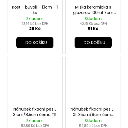
Kost - buvolí - 13cm - 1
Miska keramická s
ks
glazurou 100ml 7cm
mix barev TR
Skladem
Skladem
23,14 Kč bez DPH
42,15 Kč bez DPH
28 Kč
51 Kč
DO KOŠÍKU
DO KOŠÍKU
Náhubek fixační pes L
Náhubek fixační pes L-
31cm/8,5cm černá TR
XL 35cm/9cm černá
TR
Skladem
Skladem
52,89 Kč bez DPH
52,89 Kč bez DPH