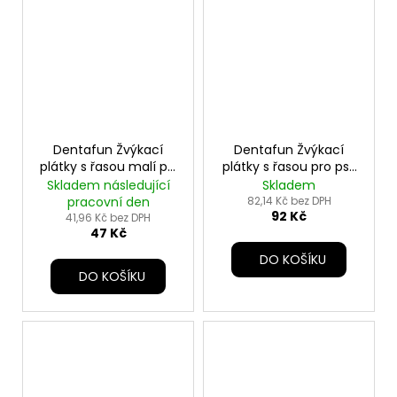
Dentafun Žvýkací
Dentafun Žvýkací
plátky s řasou malí psi
plátky s řasou pro psy
50g TR
100g TR
Skladem následující
Skladem
pracovní den
82,14 Kč bez DPH
92 Kč
41,96 Kč bez DPH
47 Kč
DO KOŠÍKU
DO KOŠÍKU