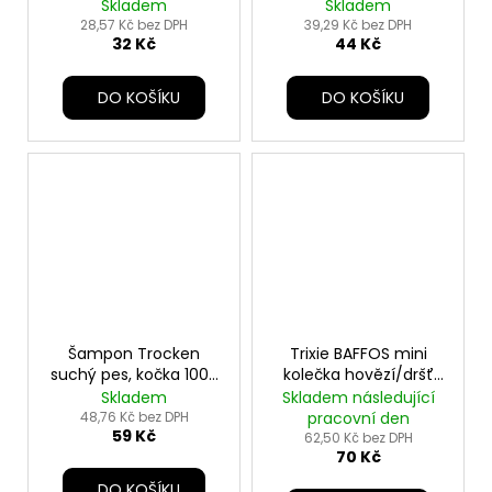
TR
Skladem
Skladem
28,57 Kč bez DPH
39,29 Kč bez DPH
32 Kč
44 Kč
DO KOŠÍKU
DO KOŠÍKU
Šampon Trocken
Trixie BAFFOS mini
suchý pes, kočka 100g
kolečka hovězí/dršť
TR
140g TR
Skladem
Skladem následující
48,76 Kč bez DPH
pracovní den
59 Kč
62,50 Kč bez DPH
70 Kč
DO KOŠÍKU