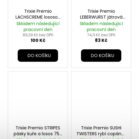
Trixie Premio
Trixie Premio
LACHSCREME lososov
LEBERWURST játrová
pašt. pro psy 110g TR
pašt. pro psy 110g TR
Skladem následující
Skladem následující
pracovní den
pracovní den
89,29 Kč bez DPH
74,11 Kč bez DPH
100 Kč
83 Kč
DO KOŠÍKU
DO KOŠÍKU
Trixie Premio STRIPES
Trixie Premio SUSHI
pásky kuře a losos 75g
TWISTERS rybí copánky