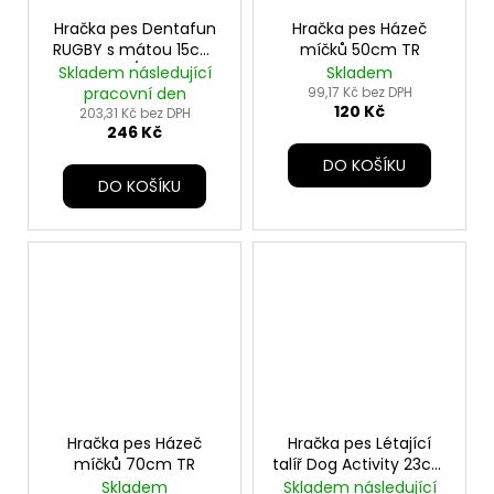
Hračka pes Dentafun
Hračka pes Házeč
RUGBY s mátou 15cm
míčků 50cm TR
zelená/bílá TR
Skladem následující
Skladem
pracovní den
99,17 Kč bez DPH
120 Kč
203,31 Kč bez DPH
246 Kč
DO KOŠÍKU
DO KOŠÍKU
Hračka pes Házeč
Hračka pes Létající
míčků 70cm TR
talíř Dog Activity 23cm
TR
Skladem
Skladem následující