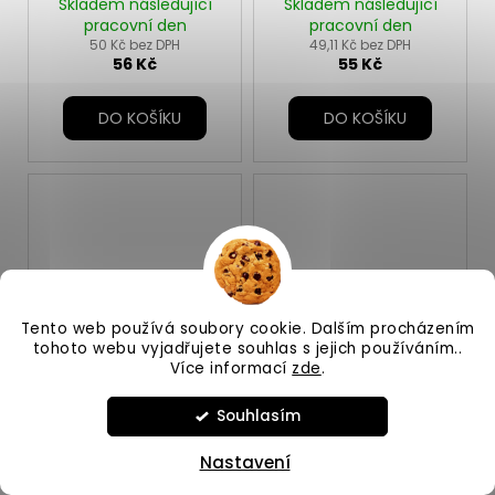
TR
60g TR
Skladem následující
Skladem následující
pracovní den
pracovní den
50 Kč bez DPH
49,11 Kč bez DPH
56 Kč
55 Kč
DO KOŠÍKU
DO KOŠÍKU
Tento web používá soubory cookie. Dalším procházením
tohoto webu vyjadřujete souhlas s jejich používáním..
Více informací
zde
.
Trixie Premio Tuna
Trixie Premio Tuna
Rolls s
Sandwiches
Souhlasím
tuňákem/kuřecím
tuňák/kuřecí kočka
Skladem následující
Skladem následující
kočka 50g
50g
pracovní den
pracovní den
Nastavení
38,39 Kč bez DPH
38,39 Kč bez DPH
43 Kč
43 Kč