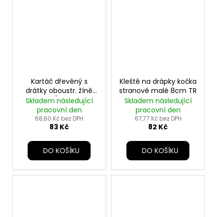
Kartáč dřevěný s
Kleště na drápky kočka
drátky oboustr. žíně
stranové malé 8cm TR
pes 18/10cm TR
Skladem následující
Skladem následující
pracovní den
pracovní den
68,60 Kč bez DPH
67,77 Kč bez DPH
83 Kč
82 Kč
DO KOŠÍKU
DO KOŠÍKU