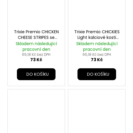
Trixie Premio CHICKEN
Trixie Premio CHICKIES
CHEESE STRIPES se
Light kalciové kosti
sýrem 100g TR
100g TR
Skladem následující
Skladem následující
pracovní den
pracovní den
65,18 Kč bez DPH
65,18 Kč bez DPH
73 Kč
73 Kč
DO KOŠÍKU
DO KOŠÍKU