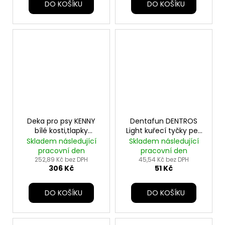
DO KOŠÍKU
DO KOŠÍKU
Deka pro psy KENNY
Dentafun DENTROS
bílé kosti,tlapky
Light kuřecí tyčky pes
100x150cmbéžováTR
180g TR
Skladem následující
Skladem následující
pracovní den
pracovní den
252,89 Kč bez DPH
45,54 Kč bez DPH
306 Kč
51 Kč
DO KOŠÍKU
DO KOŠÍKU