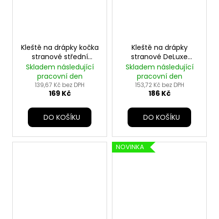
Kleště na drápky kočka
Kleště na drápky
stranové střední
stranové DeLuxe
13,5cm TR
střední 12cm TR
Skladem následující
Skladem následující
pracovní den
pracovní den
139,67 Kč bez DPH
153,72 Kč bez DPH
169 Kč
186 Kč
DO KOŠÍKU
DO KOŠÍKU
NOVINKA