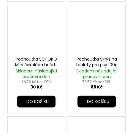
Pochoutka SCHOKO
Pochoutka Skrýš na
Mini čokoláda hnědá
tablety pro psy 100g
pro psy 30g TR
TR
Skladem následující
Skladem následující
pracovní den
pracovní den
26,79 Kč bez DPH
78,57 Kč bez DPH
30 Kč
88 Kč
DO KOŠÍKU
DO KOŠÍKU