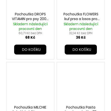
Pochoutka DROPS
Pochoutka FLOWERS
VITAMIN pro psy 200g
kuř.prsa a losos pro
TR
kočky 50g TR
Skladem následující
Skladem následující
pracovní den
pracovní den
60,71 Kč bez DPH
32,14 Kč bez DPH
68 Kč
36 Kč
DO KOŠÍKU
DO KOŠÍKU
Pochoutka MILCHIE
Pochoutka Pasta