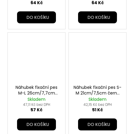
64 Kč
64 Kč
DO KOŠÍKU
DO KOŠÍKU
Náhubek fixační pes
Náhubek fixační pes S-
M-L 26cm/7,7cm
M 21cm/7,5cm černá
černá TR
TR
Skladem
Skladem
47,11 Kč bez DPH
42,15 Kč bez DPH
57 Kč
51 Kč
DO KOŠÍKU
DO KOŠÍKU