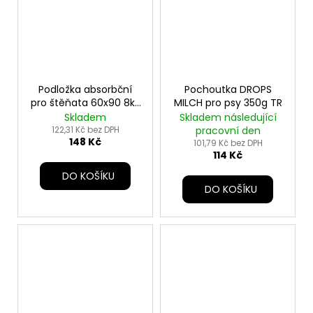
Podložka absorbční
Pochoutka DROPS
pro štěňata 60x90 8ks
MILCH pro psy 350g TR
TR
Skladem
Skladem následující
122,31 Kč bez DPH
pracovní den
148 Kč
101,79 Kč bez DPH
114 Kč
DO KOŠÍKU
DO KOŠÍKU