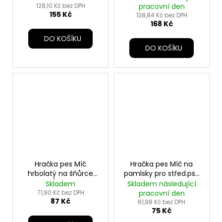
128,10 Kč bez DPH
pracovní den
155 Kč
138,84 Kč bez DPH
168 Kč
DO KOŠÍKU
DO KOŠÍKU
Hračka pes Míč
Hračka pes Míč na
hrbolatý na šňůrce
pamlsky pro střed.psa
6cm/30cm TR
7cm plast TR
Skladem
Skladem následující
71,90 Kč bez DPH
pracovní den
87 Kč
61,98 Kč bez DPH
75 Kč