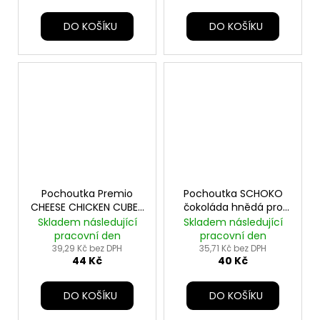
DO KOŠÍKU
DO KOŠÍKU
Pochoutka Premio
Pochoutka SCHOKO
CHEESE CHICKEN CUBES
čokoláda hnědá pro
pro kočky 50g TR
psy 100g TR
Skladem následující
Skladem následující
pracovní den
pracovní den
39,29 Kč bez DPH
35,71 Kč bez DPH
44 Kč
40 Kč
DO KOŠÍKU
DO KOŠÍKU