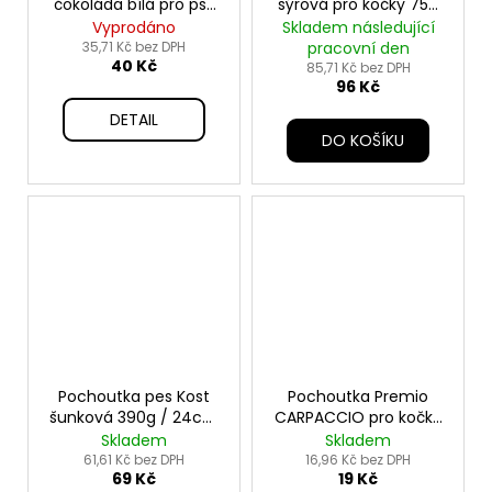
čokoláda bílá pro psy
sýrová pro kočky 75g
100g TR
TR
Vyprodáno
Skladem následující
35,71 Kč bez DPH
pracovní den
40 Kč
85,71 Kč bez DPH
96 Kč
DETAIL
DO KOŠÍKU
Pochoutka pes Kost
Pochoutka Premio
šunková 390g / 24cm
CARPACCIO pro kočky
TR 1ks
20g
Skladem
Skladem
61,61 Kč bez DPH
16,96 Kč bez DPH
69 Kč
19 Kč