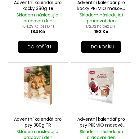
u
o
Adventní kalendář pro
Adventní kalendář pro
a
k
kočky 380g TR
kočky PREMIO masové
d
j
pochoutky TR
Skladem následující
Skladem následující
t
u
pracovní den
pracovní den
í
ů
k
164,29 Kč bez DPH
172,32 Kč bez DPH
t
184 Kč
193 Kč
t
?
ů
DO KOŠÍKU
DO KOŠÍKU
HLEDAT
D
o
p
o
Adventní kalendář pro
Adventní kalendář pro
r
psy 380g TR
psy PREMIO masové
pochoutky TR
Skladem následující
Skladem následující
u
pracovní den
pracovní den