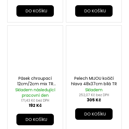
DO KOŠÍKU
DO KOŠÍKU
Pásek chroupací
Pelech MIJOU kočičí
12cm/2cm mix TR
hlava 48x37cm bílá TR
100ks
Skladem následující
Skladem
pracovní den
252,07 Kč bez DPH
305 Kč
171,43 Kč bez DPH
192 Kč
DO KOŠÍKU
DO KOŠÍKU