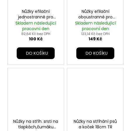
Nůžky efilační
Nůžky efilační
jednostranné pro
oboustranné pro
psy/kočky 18cm TR
psy/kočky 18cm TR
Skladem následující
Skladem následující
pracovní den
pracovní den
82,64 Kč bez DPH
123,14 Kč bez DPH
100 Kč
149 Kč
DO KOŠÍKU
DO KOŠÍKU
Nůžky na stříh. srsti na
Nůžky na stříhání psů
tlapkách,čumáku
a koček 18cm TR