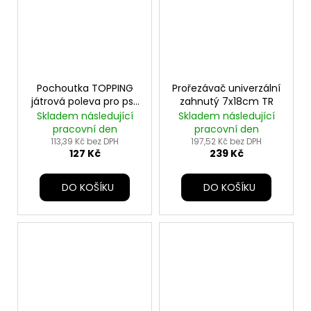
Pochoutka TOPPING
Prořezávač univerzální
játrová poleva pro psy
zahnutý 7x18cm TR
300ml TR
Skladem následující
Skladem následující
pracovní den
pracovní den
113,39 Kč bez DPH
197,52 Kč bez DPH
127 Kč
239 Kč
DO KOŠÍKU
DO KOŠÍKU