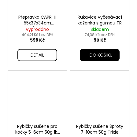
Přepravka CAPRI II.
Rukavice vyčesávací
55x37x34cm
koženka s gumou TR
sv.šedá/tm.šedá TR
Vyprodáno
Skladem
494,21 Kč bez DPH
74,38 Kč bez DPH
598 Kč
90 Kč
DETAIL
DO KOŠÍKU
Rybičky sušené pro
Rybičky sušené Šproty
kočky 5-6cm 50g 1ks
7-10cm 50g Trixie