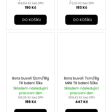
č
169,64 Kč bez DPH
172,32 Kč bez DPH
u
190 Kč
193 Kč
j
e
DO KOŠÍKU
DO KOŠÍKU
m
e
Bota buvolí 12cm/18g
Bota buvolí 7cm/8g
TR balení 10ks
MINI TR balení 50ks
Skladem následující
Skladem následující
pracovní den
pracovní den
136,36 Kč bez DPH
369,42 Kč bez DPH
165 Kč
447 Kč