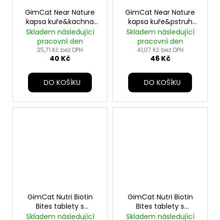
GimCat Near Nature
GimCat Near Nature
kapsa kuře&kachna
kapsa kuře&pstruh
85g
85g
Skladem následující
Skladem následující
pracovní den
pracovní den
35,71 Kč bez DPH
41,07 Kč bez DPH
40 Kč
46 Kč
DO KOŠÍKU
DO KOŠÍKU
GimCat Nutri Biotin
GimCat Nutri Biotin
Bites tablety s
Bites tablety s
mascarpone 425g
moř.řasami 425g
Skladem následující
Skladem následující