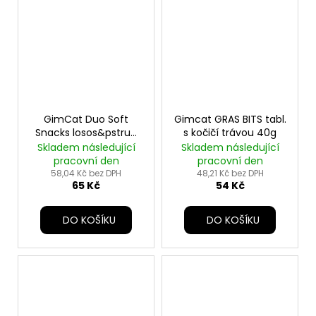
GimCat Duo Soft
Gimcat GRAS BITS tabl.
Snacks losos&pstruh
s kočičí trávou 40g
50g
Skladem následující
Skladem následující
pracovní den
pracovní den
58,04 Kč bez DPH
48,21 Kč bez DPH
65 Kč
54 Kč
DO KOŠÍKU
DO KOŠÍKU