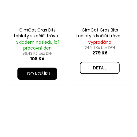
GimCat Gras Bits
GimCat Gras Bits
tablety s kočičí trávou
tablety s kočičí trávou
140g
425g
Skladem následující
Vyprodáno
pracovní den
249,11 Kč bez DPH
279 Kč
96,43 Kč bez DPH
108 Kč
DETAIL
DO KOŠÍKU