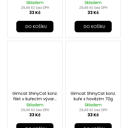
70g
šťávě 70g
Skladem
Skladem
29,46 Kč bez DPH
29,46 Kč bez DPH
33 Kč
33 Kč
DO KOŠÍKU
DO KOŠÍKU
Gimcat ShinyCat konz.
Gimcat ShinyCat konz.
filet v kuřecím vývaru
kuře s hovězím 70g
70g
Skladem
Skladem
29,46 Kč bez DPH
29,46 Kč bez DPH
33 Kč
33 Kč