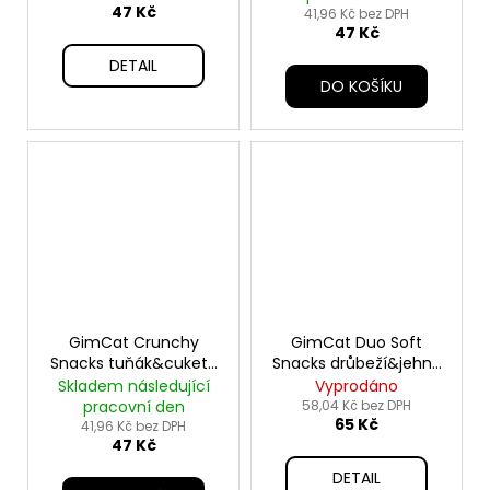
č
47 Kč
41,96 Kč bez DPH
u
47 Kč
j
DETAIL
e
DO KOŠÍKU
m
e
GimCat Crunchy
GimCat Duo Soft
Snacks tuňák&cuketa
Snacks drůbeží&jehně
50g
50g
Skladem následující
Vyprodáno
pracovní den
58,04 Kč bez DPH
65 Kč
41,96 Kč bez DPH
47 Kč
DETAIL