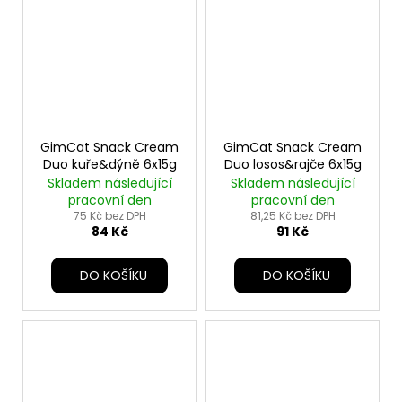
GimCat Snack Cream
GimCat Snack Cream
Duo kuře&dýně 6x15g
Duo losos&rajče 6x15g
Skladem následující
Skladem následující
pracovní den
pracovní den
75 Kč bez DPH
81,25 Kč bez DPH
84 Kč
91 Kč
DO KOŠÍKU
DO KOŠÍKU