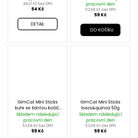
48,21 Kč bez DPH
pracovní den
54 Kč
52,68 Kč bez DPH
59 Kč
DETAIL
DO KOŠÍKU
GimCat Mini Sticks
GimCat Mini Sticks
kuře se šantou kočičí
losos&quinoa 50g
50g
Skladem následující
Skladem následující
pracovní den
pracovní den
52,68 Kč bez DPH
52,68 Kč bez DPH
59 Kč
59 Kč