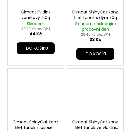
Gimcat Pudink
Gimcat ShinyCat konz.
vanilkový 150g
filet tuňák s dýní 70g
Skladem
Skladem následující
39,29 Kč bez DPH
pracovní den
44 Kč
29,46 Kč bez DPH
33 Kč
DO KOŠÍKU
DO KOŠÍKU
Gimcat ShinyCat konz.
Gimcat ShinyCat konz.
filet tuňák s lososem
filet tuňák ve vlastní