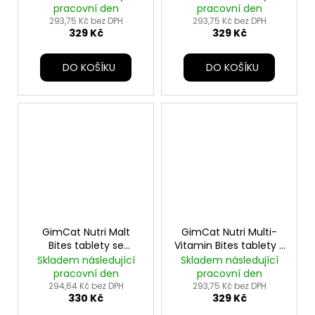
pracovní den
pracovní den
293,75 Kč bez DPH
293,75 Kč bez DPH
329 Kč
329 Kč
DO KOŠÍKU
DO KOŠÍKU
GimCat Nutri Malt
GimCat Nutri Multi-
Bites tablety se
Vitamin Bites tablety s
slad.extraktem 425g
kuřetem425g
Skladem následující
Skladem následující
pracovní den
pracovní den
294,64 Kč bez DPH
293,75 Kč bez DPH
330 Kč
329 Kč