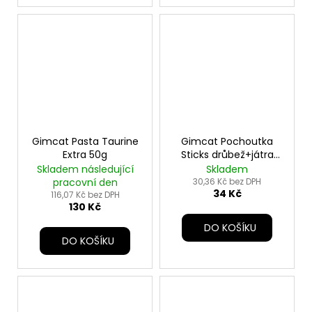
Gimcat Pasta Taurine
Gimcat Pochoutka
Extra 50g
Sticks drůbež+játra
4ks
Skladem následující
Skladem
pracovní den
30,36 Kč bez DPH
34 Kč
116,07 Kč bez DPH
130 Kč
DO KOŠÍKU
DO KOŠÍKU