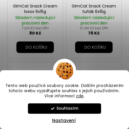
GimCat Snack Cream
GimCat Snack Cream
losos 6x15g
tuňák 6x15g
Skladem následující
Skladem následující
pracovní den
pracovní den
71,43 Kč bez DPH
67,86 Kč bez DPH
80 Kč
76 Kč
DO KOŠÍKU
DO KOŠÍKU
Tento web používá soubory cookie. Dalším procházením
tohoto webu vyjadřujete souhlas s jejich používáním..
Více informací
zde
.
Souhlasím
Gimcat Sticks Kitten
Gimcat Sticks
krocan+calcium 3ks
krocan+králík 4ks
Nastavení
Skladem
Skladem