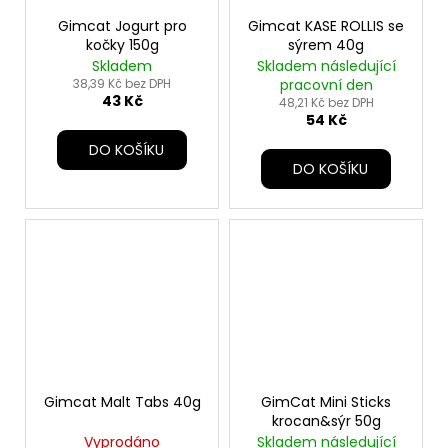
Gimcat Jogurt pro
Gimcat KASE ROLLIS se
kočky 150g
sýrem 40g
Skladem
Skladem následující
38,39 Kč bez DPH
pracovní den
43 Kč
48,21 Kč bez DPH
54 Kč
DO KOŠÍKU
DO KOŠÍKU
Gimcat Malt Tabs 40g
GimCat Mini Sticks
krocan&sýr 50g
Vyprodáno
Skladem následující