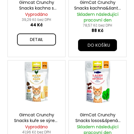
u
o
Gimcat Crunchy
GimCat Crunchy
a
k
Snacks kachna s
Snacks kachna&šanta
d
j
catnipem 50g
kočičí 140g
Vyprodáno
Skladem následující
t
u
39,29 Kč bez DPH
pracovní den
í
ů
44 Kč
k
78,57 Kč bez DPH
t
88 Kč
t
?
DETAIL
ů
DO KOŠÍKU
HLEDAT
D
o
p
o
Gimcat Crunchy
GimCat Crunchy
r
Snacks kuře se sýrem
Snacks losos&špenát
50g
50g
Vyprodáno
Skladem následující
u
41,96 Kč bez DPH
pracovní den