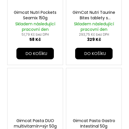
Gimcat Nutri Pockets
GimCat Nutri Taurine
Seamix 150g
Bites tablety s
tvarohem 425g
Skladem následující
Skladem následující
pracovní den
pracovní den
51,79 Kč bez DPH
293,75 Kč bez DPH
58 Kč
329 Kč
DO KOŠÍKU
DO KOŠÍKU
Gimcat Pasta DUO
Gimcat Pasta Gastro
multivitamín+sýr 50g
Intestinal 50g