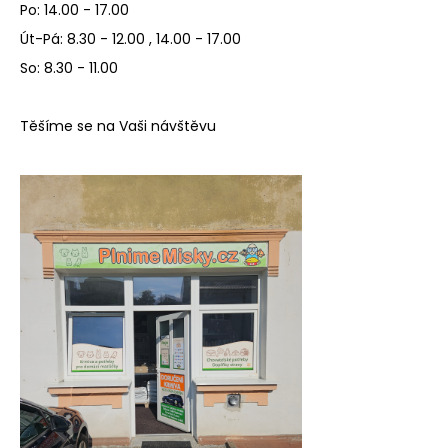
Po: 14.00 - 17.00
a
Út-Pá: 8.30 - 12.00 , 14.00 - 17.00
j
So: 8.30 - 11.00
í
t
?
Těšíme se na Vaši návštěvu
HLEDAT
D
o
p
o
r
u