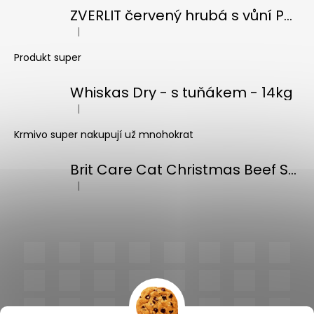
ZVERLIT červený hrubá s vůní Podestýlka kočka 10kg
|
Hodnocení produktu je 5 z 5 hvězdiček.
Produkt super
Whiskas Dry - s tuňákem - 14kg
|
Hodnocení produktu je 5 z 5 hvězdiček.
Krmivo super nakupují už mnohokrat
Brit Care Cat Christmas Beef Soup 75g
|
Hodnocení produktu je 5 z 5 hvězdiček.