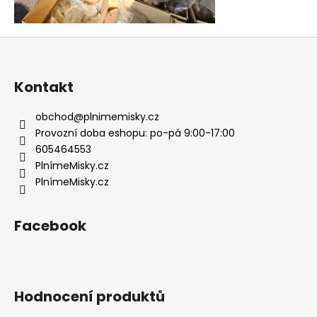
Z
á
p
Kontakt
a
t
obchod
@
plnimemisky.cz
í
Provozní doba eshopu: po-pá 9:00-17:00
605464553
PlnímeMisky.cz
PlnímeMisky.cz
Facebook
Hodnocení produktů