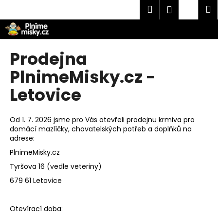
K
Přejít
Hledat
Náku
M
Přihlášen
na
o
obsah
Zpět
Zpět
košík
š
í
C
Prodejna
k
o
PlnimeMisky.cz -
p
Letovice
o
t
ř
Od 1. 7. 2026 jsme pro Vás otevřeli prodejnu krmiva pro
e
domácí mazlíčky, chovatelských potřeb a doplňků na
adrese:
b
u
PlnimeMisky.cz
j
Tyršova 16 (vedle veteriny)
e
679 61 Letovice
t
e
Otevírací doba:
n