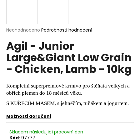
a
j
í
Průměrné
Neohodnoceno
Podrobnosti hodnocení
t
hodnocení
?
Agil - Junior
produktu
je
Large&Giant Low Grain
0,0
z
- Chicken, Lamb - 10kg
5
hvězdiček.
HLEDAT
Kompletní superpremiové krmivo pro štěňata velkých a
obřích plemen do 18 měsíců věku.
D
S KUŘECÍM MASEM, s jehněčím, tuňákem a jogurtem.
o
p
Možnosti doručení
o
r
Skladem následující pracovní den
u
Kód:
97777