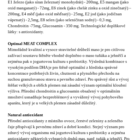
E1 železo (jako síran železnatý monohydrát) - 200mg, E5 mangan (jako
oxid manganatý) - 72mg, E6 zinek (jako chelát zinku a oxid zinečnatý) –
200mg, E4 měď (jako oxid měďnatý) - 25mg, E2 jod (jako jodičnan
vápenatý) - 2,5mg, E8 selen (jako seleničitan sodný) - 0,3 mg,
Chondroitin -75mg, Glucosamin - 350 mg. Technologické doplňkové
látky: s antioxidanty.
Optimal MEAT COMPLEX
Mimořádně kvalitní a vysoce stravitelné drůbeží maso je pro citlivou
zažívací soustavu štěněte vhodně doplněno o maso tuňáka a jehněčí a
zejména pak o jogurtovou kulturu s probiotiky. Výsledná kombinace s
vysokým podílem DHA je pro štěně optimální z hlediska správné
koncentrace potřebných živin, chutnosti a plynulého přechodu na
suchou granulovanou stravu a pevného zdraví. Pro správný růst a vývoj
štěňat velkých a obřích plemen má zásadní význam optimální kloubní
výživa. Přírodní chondroitin a glucosamin obsažený v optimálním
množství usnadňuje bezproblémový a vyvážený vývoj pohybového
aparátu, který je u velkých plemen zásadně důležitý.
Natural antioxidant
Přírodní antioxidanty z místního ovoce, čerstvé zeleniny a zeleného
čaje přispívají k pevnému zdraví a dobré kondici. Stejný význam pro
zdravý vývoj organismu má jogurtová kultura s probiotiky a zejména
antioxidanty některých vybraných druhů mas, např. tuňák a jehněčí. Pro