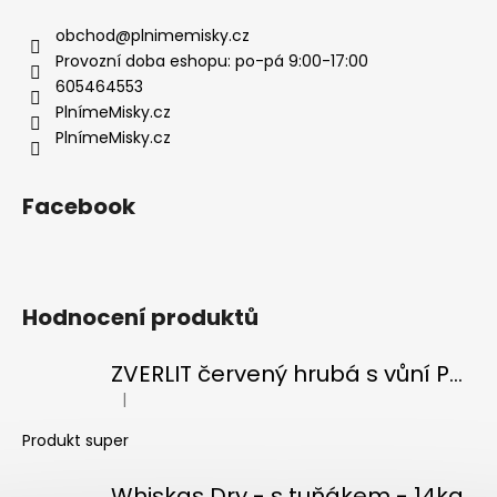
a
t
obchod
@
plnimemisky.cz
í
Provozní doba eshopu: po-pá 9:00-17:00
605464553
PlnímeMisky.cz
PlnímeMisky.cz
Facebook
Hodnocení produktů
ZVERLIT červený hrubá s vůní Podestýlka kočka 10kg
|
Hodnocení produktu je 5 z 5 hvězdiček.
Produkt super
Whiskas Dry - s tuňákem - 14kg