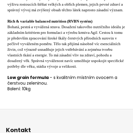
výživu rostoucích štěňat velkých a obřích plemen, jejich pevné zdraví a
správný vývoj má zvýšený obsah těchto látek naprosto zásadní význam.
Rich & variable balanced nutrition (RVBN systém)
Bohatá, pestrá a vyvážená strava. Dosažení takového nutričního ideálu je
základním kritériem pro formulaci a výrobu krmiva Agil. Cestou k tomu
je především zpracování široké škály čerstvých přírodních surovin v
pečlivě vyváženém poměru. Tělo tak přijímá násobně víc esenciálních
živin, což výrazně usnadňuje jejich vstřebávání a zejména tvorbu
vlastních tkání a energie. To má zásadní vliv na zdraví, pohodu a
dosažený věk. Správná vyváženost navíc umožňuje uspokojit specifické
potřeby dle věku, stádia vývoje a velikosti.
Low grain formula
– s kvalitním místním ovocem a
čerstvou zeleninou.
Balení: 10kg
Z
á
p
Kontakt