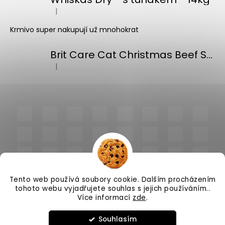
|
Hodnocení produktu je 5 z 5 hvězdiček.
Krmivo super nakupují už mnohokrat
Brit Care Cat Christmas Beef Soup 75g
|
Hodnocení produktu je 5 z 5 hvězdiček.
Tento web používá soubory cookie. Dalším procházením
tohoto webu vyjadřujete souhlas s jejich používáním..
Více informací
zde
.
Vytvořil Shoptet
Souhlasím
Copyright 2026
PlnímeMisky.cz
. Všechna práva