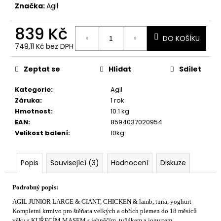
č
Značka:
Agil
u
j
839 Kč
e
DO KOŠÍKU
m
749,11 Kč bez DPH
e
Měrná
cena:
Zeptat se
Hlídat
Sdílet
Kategorie
:
Agil
Záruka
:
1 rok
Hmotnost
:
10.1 kg
EAN
:
8594037020954
Velikost balení
:
10kg
Popis
Související (3)
Hodnocení
Diskuze
Podrobný popis:
AGIL JUNIOR LARGE & GIANT, CHICKEN & lamb, tuna, yoghurt
Kompletní krmivo pro štěňata velkých a obřích plemen do 18 měsíců
věku s KUŘECÍM MASEM s jehněčím, tuňákem a jogurtem