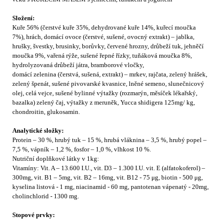
Složení:
Kuře 56% (čerstvé kuře 35%, dehydrované kuře 14%, kuřecí moučka
7%), hrách, domácí ovoce (čerstvé, sušené, ovocný extrakt) – jablka,
hrušky, švestky, brusinky, borůvky, červené hrozny, drůbeží tuk, jehněčí
moučka 9%, vařená rýže, sušené řepné řízky, tuňáková moučka 8%,
hydrolyzovaná drůbeží játra, bramborové vločky,
domácí zelenina (čerstvá, sušená, extrakt) – mrkev, rajčata, zelený hrášek,
zelený špenát, sušené pivovarské kvasnice, lněné semeno, slunečnicový
olej, celá vejce, sušené bylinné výtažky (rozmarýn, měsíček lékařský,
bazalka) zelený čaj, výtažky z meruněk, Yucca shidigera 125mg/ kg,
chondroitin, glukosamin.
Analytické složky:
Protein – 30 %, hrubý tuk – 15 %, hrubá vláknina – 3,5 %, hrubý popel –
7,5 %, vápník – 1,2 %, fosfor – 1,0 %, vlhkost 10 %.
Nutriční doplňkové látky v 1kg:
Vitamíny: Vit. A – 13.600 I.U., vit. D3 – 1.300 I.U. vit. E (alfatokoferol) –
300mg, vit. B1 – 5mg, vit. B2 – 16mg, vit. B12 - 75 μg, biotin - 500 μg,
kyselina listová - 1 mg, niacinamid - 60 mg, pantotenan vápenatý - 20mg,
cholinchlorid - 1300 mg.
Stopové prvky: