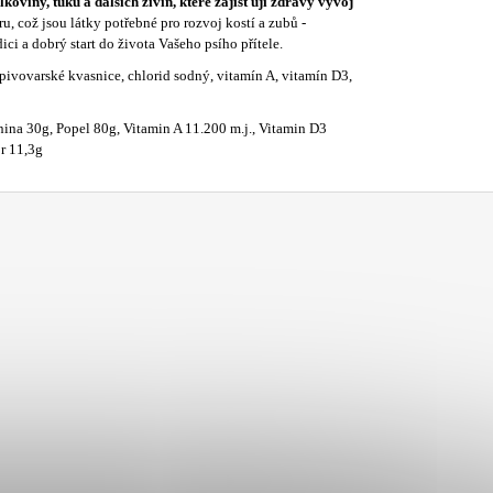
oviny, tuků a dalších živin, které zajišťují zdravý vývoj
, což jsou látky potřebné pro rozvoj kostí a zubů -
i a dobrý start do života Vašeho psího přítele.
pivovarské kvasnice, chlorid sodný, vitamín A, vitamín D3,
ina 30g, Popel 80g, Vitamin A 11.200 m.j., Vitamin D3
or 11,3g