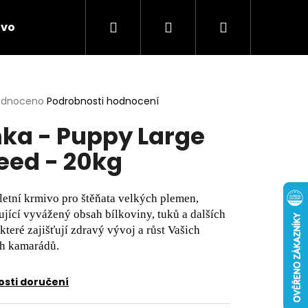
Hledat
Přihlášení
Nákupní
ivo
Chovatelské potřeby
Novinky
Anti
košík
rné
odnoceno
Podrobnosti hodnocení
cení
ka - Puppy Large
ktu
eed - 20kg
ček.
etní krmivo pro štěňata velkých plemen,
jící vyvážený obsah bílkoviny, tuků a dalších
 které zajišťují zdravý vývoj a růst Vašich
h kamarádů.
sti doručení