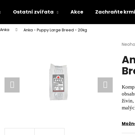
Ostatní zvířata
Akce
Zachraňte krm
Anka
Anka - Puppy Large Breed - 20kg
Co potřebujete najít?
Průmě
Neoh
hodno
An
produ
HLEDAT
je
Br
0,0
z
5
Doporučujeme
hvězdi
Kompl
obsahu
živin,
malýc
Možno