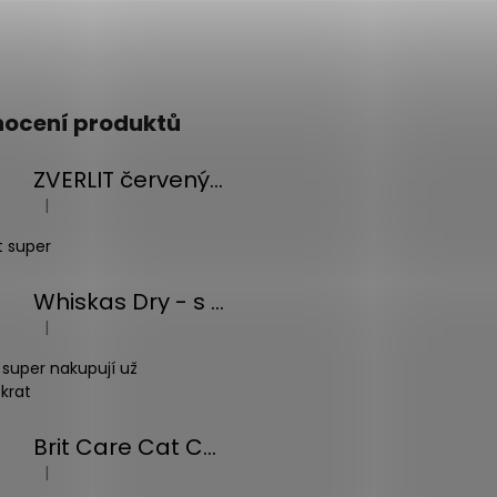
ocení produktů
ZVERLIT červený hrubá s vůní Podestýlka kočka 10kg
|
Hodnocení produktu je 5 z 5 hvězdiček.
t super
Whiskas Dry - s tuňákem - 14kg
|
Hodnocení produktu je 5 z 5 hvězdiček.
 super nakupují už
krat
Brit Care Cat Christmas Beef Soup 75g
|
Hodnocení produktu je 5 z 5 hvězdiček.