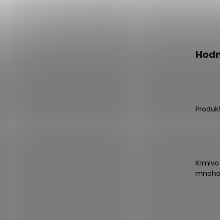
Hodn
Produk
Krmivo
mnoho