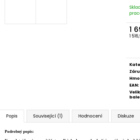
Skla
prac
1 
1 51
Měr
cena
Kate
Záru
Hmo
EAN
:
Veli
bale
Popis
Související (1)
Hodnocení
Diskuze
Podrobný popis: