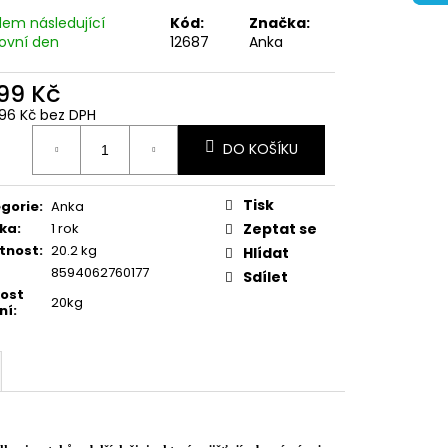
dem následující
Kód:
Značka:
ovní den
12687
Anka
699 Kč
6,96 Kč bez DPH
ná
DO KOŠÍKU
:
Tisk
gorie
:
Anka
ka
:
1 rok
Zeptat se
tnost
:
20.2 kg
Hlídat
8594062760177
Sdílet
kost
20kg
ní
: