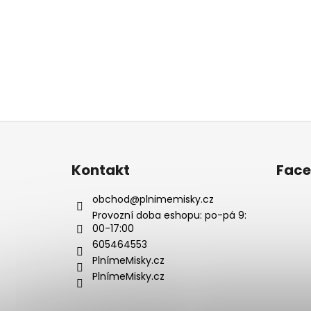
Z
á
p
Kontakt
Fac
a
t
obchod
@
plnimemisky.cz
í
Provozní doba eshopu: po-pá 9:
00-17:00
605464553
PlnímeMisky.cz
PlnímeMisky.cz