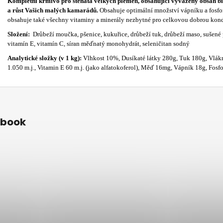
Kompletní krmivo pro štěňata velkých plemen, obsahující vyvážený obsah bílk
a růst Vašich malých kamarádů.
Obsahuje optimální množství vápníku a fosforu
obsahuje také všechny vitaminy a minerály nezbytné pro celkovou dobrou kondic
Složení:
Drůbeží moučka, pšenice, kukuřice, drůbeží tuk, drůbeží maso, sušené 
vitamín E, vitamín C, síran měďnatý monohydrát, seleničitan sodný
Analytické složky (v 1 kg):
Vlhkost 10%, Dusíkaté látky 280g, Tuk 180g, Vlákn
1.050 m.j., Vitamin E 60 m.j. (jako alfatokoferol), Měď 16mg, Vápník 18g, Fosf
ebook