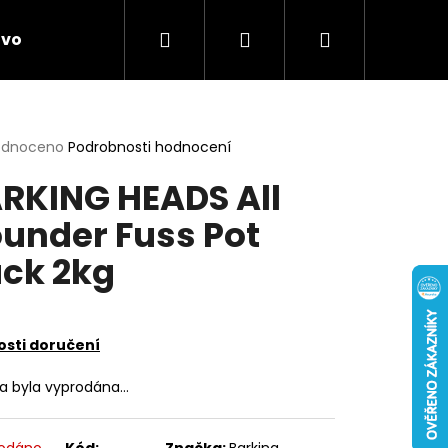
Hledat
Přihlášení
Nákupní
ivo
Chovatelské potřeby
Novinky
Anti
košík
rné
odnoceno
Podrobnosti hodnocení
cení
RKING HEADS All
ktu
under Fuss Pot
ck 2kg
ček.
sti doručení
ka byla vyprodána…
odáno
Kód:
Značka:
Barking