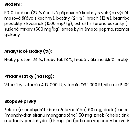
Složení:
50 % kachna (27 % čerstvě připravené kachny s volným výběhe
masová šťáva z kachny), batáty (24 %), hrách (12 %), brambor
produkty z kvasinek (1000 mg/kg), extrakt z kořene čekanky (
sušená mrkev (500 mg/kg), směs bylin (máta peprná, rozmar
glukany
Analytické složky (%):
Hrubý protein 24 %, hrubý tuk 18 %, hrubá vláknina 3,5 %, hrubý
Přidané látky (na 1 kg):
Vitamíny: vitamín A 17 000 IU, vitamín D3 1 000 IU, vitamin E 1
Stopové prvky:
železo (monohydrát síranu železnatého) 60 mg, zinek (mon
(monohydrát síranu manganatého) 50 mg, zinek (chelát zinku
měďnatý pentahydrát) 5 mg, jód (jodičnan vápenatý bezvodý)