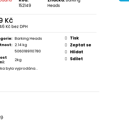
152149
Heads
9 Kč
46 Kč bez DPH
ná
:
Tisk
gorie
:
Barking Heads
tnost
:
2.14 kg
Zeptat se
5060189110780
Hlídat
kost
Sdílet
2kg
ní
:
žka byla vyprodána…
g.