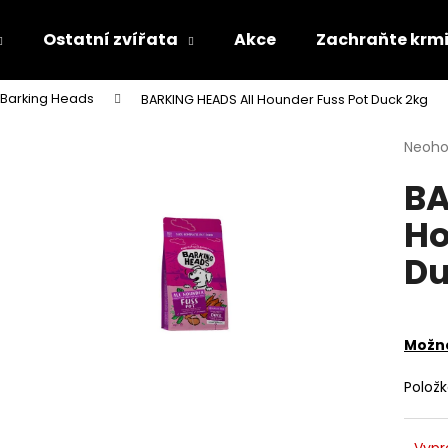
Ostatní zvířata
Akce
Zachraňte krm
Barking Heads
BARKING HEADS All Hounder Fuss Pot Duck 2kg
Co potřebujete najít?
Průmě
Neoh
hodno
BA
produ
HLEDAT
je
Ho
0,0
z
Du
5
Doporučujeme
hvězdi
Možno
Polož
Vypr