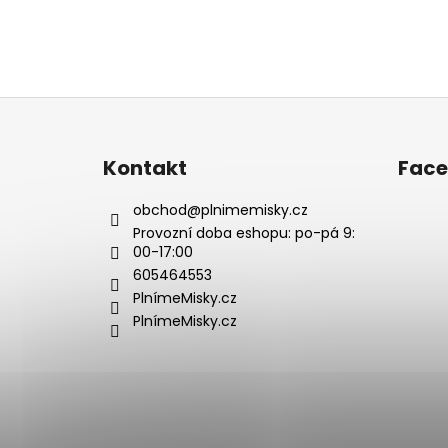
Z
á
p
Kontakt
Fac
a
t
obchod
@
plnimemisky.cz
í
Provozní doba eshopu: po-pá 9:
00-17:00
605464553
PlnímeMisky.cz
PlnímeMisky.cz