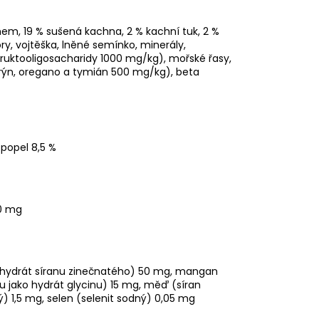
m, 19 % sušená kachna, 2 % kachní tuk, 2 %
y, vojtěška, lněné semínko, minerály,
fruktooligosacharidy 1000 mg/kg), mořské řasy,
ýn, oregano a tymián 500 mg/kg), beta
 popel 8,5 %
00 mg
ohydrát síranu zinečnatého) 50 mg, mangan
 jako hydrát glycinu) 15 mg, měď (síran
 1,5 mg, selen (selenit sodný) 0,05 mg