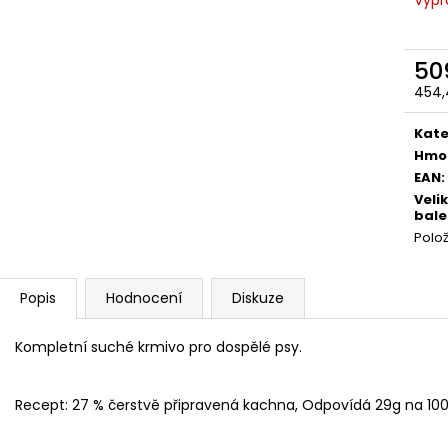
50
454,
Měr
cena
Kate
Hmo
EAN
:
Veli
bale
Polo
Popis
Hodnocení
Diskuze
Kompletní suché krmivo pro dospělé psy.
Recept: 27 % čerstvě připravená kachna, Odpovídá 29g na 100