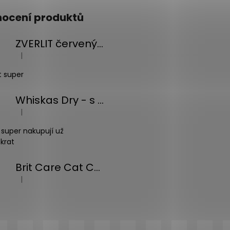
ocení produktů
ZVERLIT červený hrubá s vůní Podestýlka kočka 10kg
|
Hodnocení produktu je 5 z 5 hvězdiček.
t super
Whiskas Dry - s tuňákem - 14kg
|
Hodnocení produktu je 5 z 5 hvězdiček.
 super nakupují už
krat
Brit Care Cat Christmas Beef Soup 75g
|
Hodnocení produktu je 5 z 5 hvězdiček.