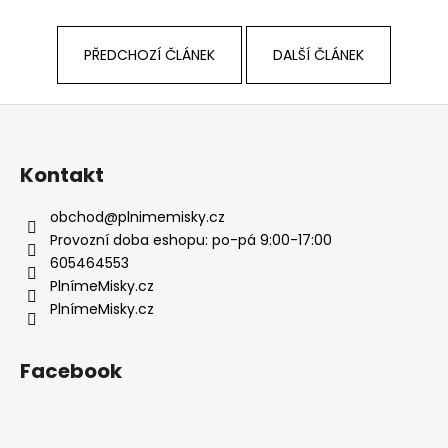
č
u
j
PŘEDCHOZÍ ČLÁNEK
DALŠÍ ČLÁNEK
e
m
e
Z
á
p
Kontakt
a
t
obchod
@
plnimemisky.cz
í
Provozní doba eshopu: po-pá 9:00-17:00
605464553
PlnímeMisky.cz
PlnímeMisky.cz
Facebook