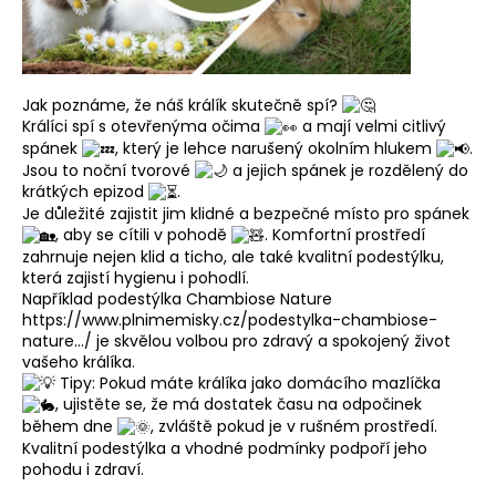
a
j
í
Jak poznáme, že náš králík skutečně spí?
t
Králíci spí s otevřenýma očima
a mají velmi citlivý
?
spánek
, který je lehce narušený okolním hlukem
.
Jsou to noční tvorové
a jejich spánek je rozdělený do
krátkých epizod
.
Je
důležité zajistit jim klidné a bezpečné místo pro spánek
, aby se cítili v pohodě
. Komfortní prostředí
zahrnuje nejen klid a ticho, ale také kvalitní podestýlku,
HLEDAT
která zajistí hygienu i pohodlí.
Například podestýlka Chambiose Nature
https://www.plnimemisky.cz/podestylka-chambiose-
nature.../
je skvělou volbou pro zdravý a spokojený život
D
vašeho králíka.
o
Tipy: Pokud máte králíka jako domácího mazlíčka
p
, ujistěte se, že má dostatek času na odpočinek
o
během dne
, zvláště pokud je v rušném prostředí.
r
Kvalitní podestýlka a vhodné podmínky podpoří jeho
pohodu i zdraví.
u