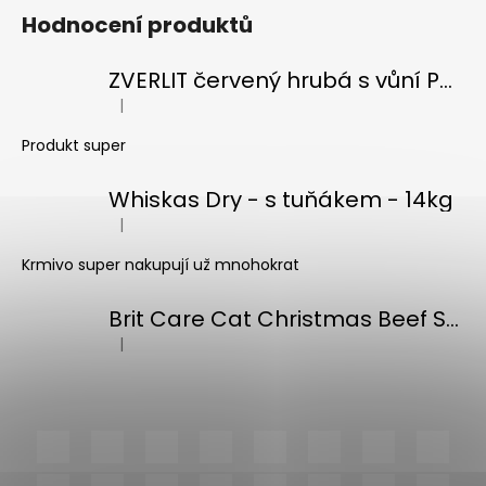
Hodnocení produktů
ZVERLIT červený hrubá s vůní Podestýlka kočka 10kg
|
Hodnocení produktu je 5 z 5 hvězdiček.
Produkt super
Whiskas Dry - s tuňákem - 14kg
|
Hodnocení produktu je 5 z 5 hvězdiček.
Krmivo super nakupují už mnohokrat
Brit Care Cat Christmas Beef Soup 75g
|
Hodnocení produktu je 5 z 5 hvězdiček.