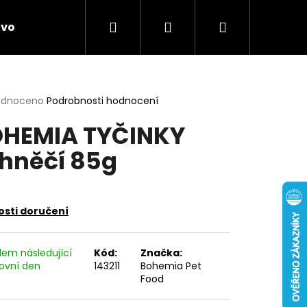
Hledat
Přihlášení
Nákupní
ivo
Chovatelské potřeby
Novinky
Anti
košík
rné
odnoceno
Podrobnosti hodnocení
cení
HEMIA TYČINKY
ktu
hněčí 85g
ček.
sti doručení
dem následující
Kód:
Značka:
ovní den
143211
Bohemia Pet
Food