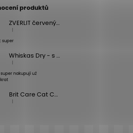
ocení produktů
ZVERLIT červený hrubá s vůní Podestýlka kočka 10kg
|
Hodnocení produktu je 5 z 5 hvězdiček.
t super
Whiskas Dry - s tuňákem - 14kg
|
Hodnocení produktu je 5 z 5 hvězdiček.
 super nakupují už
krat
Brit Care Cat Christmas Beef Soup 75g
|
Hodnocení produktu je 5 z 5 hvězdiček.