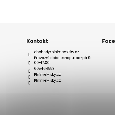
Z
á
p
Kontakt
Fac
a
t
obchod
@
plnimemisky.cz
í
Provozní doba eshopu: po-pá 9:
00-17:00
605464553
PlnímeMisky.cz
PlnímeMisky.cz