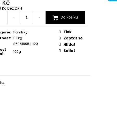
0 Kč
9 Kč bez DPH
ná
Do košíku
:
Tisk
gorie
:
Pamlsky
tnost
:
0.1 kg
Zeptat se
8594199541120
Hlídat
kost
Sdílet
100g
ní
:
ku.