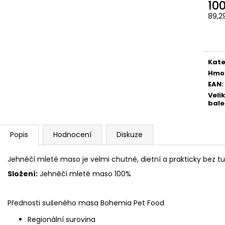
10
89,2
Měr
cena
Kate
Hmo
EAN
:
Veli
bale
Popis
Hodnocení
Diskuze
Jehněčí mleté maso je velmi chutné, dietní a prakticky bez tu
Složení:
Jehněčí mleté maso 100%
Přednosti sušeného masa Bohemia Pet Food
Regionální surovina