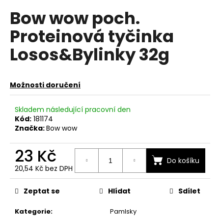
hodnocení
a
Bow wow poch.
produktu
je
j
Proteinová tyčinka
0,0
í
z
Losos&Bylinky 32g
t
5
hvězdiček.
?
Možnosti doručení
Skladem následující pracovní den
HLEDAT
Kód:
181174
Značka:
Bow wow
23 Kč
D
Do košíku
o
20,54 Kč bez DPH
p
Měrná
cena:
o
Zeptat se
Hlídat
Sdílet
r
u
Kategorie
:
Pamlsky