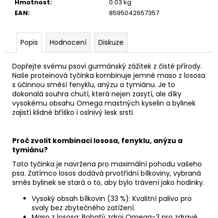
č
Hmotnost
:
0.03 kg
u
EAN
:
8595042657357
j
e
Popis
Hodnocení
Diskuze
m
e
Dopřejte svému psovi gurmánský zážitek z čisté přírody.
Naše proteinová tyčinka kombinuje jemné maso z lososa
s účinnou směsí fenyklu, anýzu a tymiánu. Je to
dokonalá souhra chutí, která nejen zasytí, ale díky
vysokému obsahu Omega mastných kyselin a bylinek
zajistí klidné bříško i oslnivý lesk srsti.
Proč zvolit kombinaci lososa, fenyklu, anýzu a
tymiánu?
Tato tyčinka je navržena pro maximální pohodu vašeho
psa. Zatímco losos dodává prvotřídní bílkoviny, vybraná
směs bylinek se stará o to, aby bylo trávení jako hodinky.
Vysoký obsah bílkovin (33 %): Kvalitní palivo pro
svaly bez zbytečného zatížení.
Maso z lososa: Bohatý zdroj Omega-3 pro zdravé