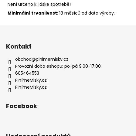
Není určeno k lidské spotřebě!
Minimální trvanlivost:
18 měsíců od data výroby.
Z
á
p
Kontakt
a
t
obchod
@
plnimemisky.cz
í
Provozní doba eshopu: po-pá 9:00-17:00
605464553
PlnímeMisky.cz
PlnímeMisky.cz
Facebook