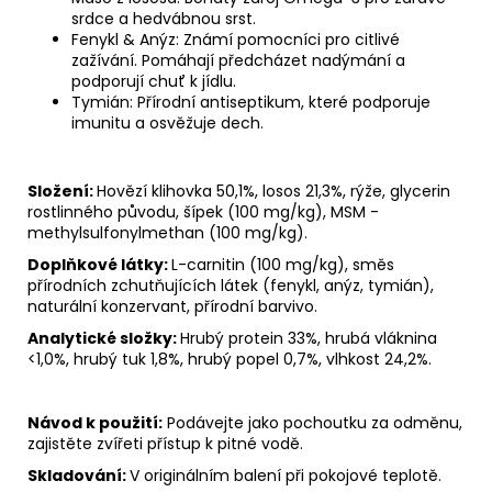
srdce a hedvábnou srst.
Fenykl & Anýz: Známí pomocníci pro citlivé
zažívání. Pomáhají předcházet nadýmání a
podporují chuť k jídlu.
Tymián: Přírodní antiseptikum, které podporuje
imunitu a osvěžuje dech.
Složení:
Hovězí klihovka 50,1%, losos 21,3%, rýže, glycerin
rostlinného původu, šípek (100 mg/kg), MSM -
methylsulfonylmethan (100 mg/kg).
Doplňkové látky:
L-carnitin (100 mg/kg), směs
přírodních zchutňujících látek (fenykl, anýz, tymián),
naturální konzervant, přírodní barvivo.
Analytické složky:
Hrubý protein 33%, hrubá vláknina
<1,0%, hrubý tuk 1,8%, hrubý popel 0,7%, vlhkost 24,2%.
Návod k použití:
Podávejte jako pochoutku za odměnu,
zajistěte zvířeti přístup k pitné vodě.
Skladování:
V originálním balení při pokojové teplotě.