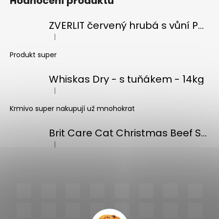
Hodnocení produktů
ZVERLIT červený hrubá s vůní Podestýlka kočka 10kg
|
Hodnocení produktu je 5 z 5 hvězdiček.
Produkt super
Whiskas Dry - s tuňákem - 14kg
|
Hodnocení produktu je 5 z 5 hvězdiček.
Krmivo super nakupují už mnohokrat
Brit Care Cat Christmas Beef Soup 75g
|
Hodnocení produktu je 5 z 5 hvězdiček.