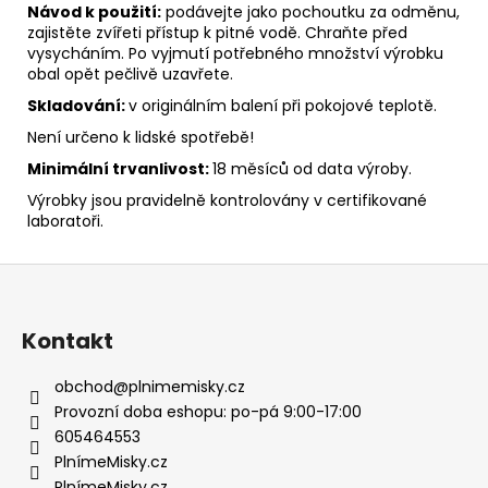
Návod k použití:
podávejte jako pochoutku za odměnu,
zajistěte zvířeti přístup k pitné vodě. Chraňte před
vysycháním. Po vyjmutí potřebného množství výrobku
obal opět pečlivě uzavřete.
Skladování:
v originálním balení při pokojové teplotě.
Není určeno k lidské spotřebě!
Minimální trvanlivost:
18 měsíců od data výroby.
Výrobky jsou pravidelně kontrolovány v certifikované
laboratoři.
Z
á
p
Kontakt
a
t
obchod
@
plnimemisky.cz
í
Provozní doba eshopu: po-pá 9:00-17:00
605464553
PlnímeMisky.cz
PlnímeMisky.cz