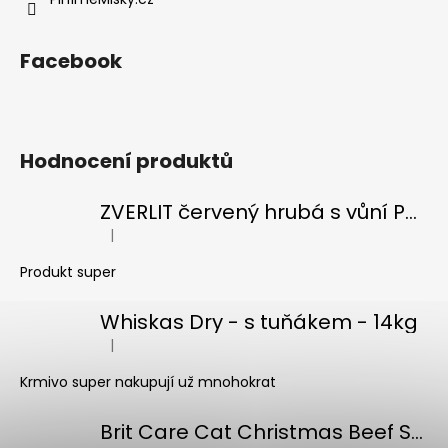
Facebook
Hodnocení produktů
ZVERLIT červený hrubá s vůní Podestýlka kočka 10kg
|
Hodnocení produktu je 5 z 5 hvězdiček.
Produkt super
Whiskas Dry - s tuňákem - 14kg
|
Hodnocení produktu je 5 z 5 hvězdiček.
Krmivo super nakupují už mnohokrat
Brit Care Cat Christmas Beef Soup 75g