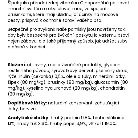
Šípek jako přírodní zdroj vitamínu C napomáhá posilovat
imunitní systém a okyselovat moč, ve spojení s
brusinkami, které mají uklidňující účinky na močové
cesty, přispívá k ochraně zdraví vašeho psa.
Bezpečné pro žvýkání: Naše pamlsky jsou navrženy tak,
aby byly bezpečné pro žvýkání, poskytujíc vašemu psovi
nejen zábavu, ale také příjemný způsob, jak udržet zuby
a dásně v kondici.
Složení:
obiloviny, maso živočišné produkty, glycerin
rostlinného původu, syrovátkový derivát, pšeničný škrob,
rýže, inulin (čekanka) 0,5%, oleje a tuky, minerální látky,
šípek (80 mg/kg), brusinky (80 mg/kg), glukosamin (80
mg/kg), kyselina hyaluronová (20 mg/kg), chondroitin
(20 mg/kg).
Doplňkové látky:
naturální konzervant, zchutňující
látky, barviva.
Analytické složky:
hrubý protein 9,8%, hrubá vláknina
1,1%, hrubý tuk 3,6%, hrubý popel 3,9%, vlhkost 19,0%.