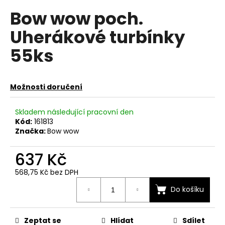
hodnocení
a
Bow wow poch.
produktu
je
j
Uherákové turbínky
0,0
í
z
55ks
t
5
hvězdiček.
?
Možnosti doručení
Skladem následující pracovní den
HLEDAT
Kód:
161813
Značka:
Bow wow
637 Kč
D
o
568,75 Kč bez DPH
p
Měrná
Do košíku
cena:
o
r
u
Zeptat se
Hlídat
Sdílet