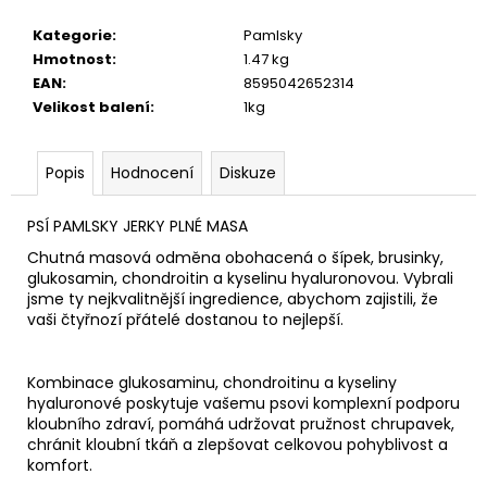
č
u
Kategorie
:
Pamlsky
j
Hmotnost
:
1.47 kg
e
EAN
:
8595042652314
m
Velikost balení
:
1kg
e
Popis
Hodnocení
Diskuze
PSÍ PAMLSKY JERKY PLNÉ MASA
Chutná masová odměna obohacená o šípek, brusinky,
glukosamin, chondroitin a kyselinu hyaluronovou. Vybrali
jsme ty nejkvalitnější ingredience, abychom zajistili, že
vaši čtyřnozí přátelé dostanou to nejlepší.
Kombinace glukosaminu, chondroitinu a kyseliny
hyaluronové poskytuje vašemu psovi komplexní podporu
kloubního zdraví, pomáhá udržovat pružnost chrupavek,
chránit kloubní tkáň a zlepšovat celkovou pohyblivost a
komfort.