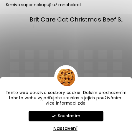
Krmivo super nakupují už mnohokrat
Brit Care Cat Christmas Beef Soup 75g
|
Hodnocení produktu je 5 z 5 hvězdiček.
Tento web používá soubory cookie. Dalším procházením
tohoto webu vyjadřujete souhlas s jejich používáním..
Více informací
zde
.
Vytvořil Shoptet
Souhlasím
Copyright 2026
PlnímeMisky.cz
. Všechna práva
vyhrazena.
Upravit nastavení cookies
Nastavení