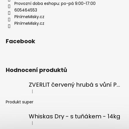
í
Provozní doba eshopu: po-pá 9:00-17:00
605464553
PlnímeMisky.cz
PlnímeMisky.cz
Facebook
Hodnocení produktů
ZVERLIT červený hrubá s vůní Podestýlka kočka 10kg
|
Hodnocení produktu je 5 z 5 hvězdiček.
Produkt super
Whiskas Dry - s tuňákem - 14kg
|
Hodnocení produktu je 5 z 5 hvězdiček.