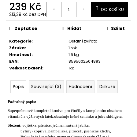
č
239 Kč
u
DO KOŠÍKU
j
213,39 Kč bez DPH
Měrná
e
cena:
m
Zeptat se
Hlídat
Sdílet
e
Kategorie
:
Ostatní zvířata
Záruka
:
1 rok
Hmotnost
:
1.5 kg
EAN
:
8595602504893
Velikost balení
:
1kg
Popis
Související (3)
Hodnocení
Diskuze
Podrobný popis:
Superprémiové kompletní krmivo pro činčily s kompletním obsahem
vitamínů a výživných látek,obsahuje lněné semínko a juku shidigera.
Složení:
vojtěška, pšenice, ječmen, sušená jablka,
byliny (kopřiva, pampeliška, jitrocel), pšeničné klíčky,
šípky, lněné semínko, mannanoligosacharidy (75 mg/