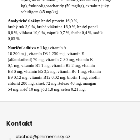
kg), fruktooligosacharidy (50 mg/kg), extrakt z juky
schidigera (45 mg/kg).
Analytické složky:
hrubý protein 16,0 %,
hrubý tuk 3,0 %, hrubá vláknina 16,0 %, hrubý popel
6,8 %, vlhkost 10,0 %, vápník 0,7 %, fosfor 0,4 %, sodík
0,05 %.
Nutriční aditiva v 1 kg:
vitamín A
10 200 m.j., vitamín D3 1 250 m.j., vitamín E
(alfatokoferol) 70 mg, vitamín C 80 mg, vitamín K
0,1 mg, vitamín B1 1 mg, vitamín B2 2 mg, vitamín
B3 6 mg, vitamín B5 3,5 mg, vitamín B6 1 mg, vitamín
B9 0,12 mg, vitamín B12 0,02 mg, biotin 1 mg, cholin
chlorid 200 mg, zinek 72 mg, železo 40 mg, mangan
54 mg, měď 10 mg, jód 1,8 mg, selen 0,21 mg.
Z
á
p
Kontakt
a
t
obchod
@
plnimemisky.cz