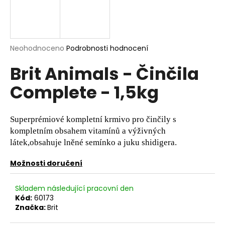
a
j
í
Průměrné
Neohodnoceno
Podrobnosti hodnocení
t
hodnocení
?
Brit Animals - Činčila
produktu
je
Complete - 1,5kg
0,0
z
5
hvězdiček.
HLEDAT
Superprémiové kompletní krmivo pro činčily s
kompletním obsahem vitamínů a výživných
látek,obsahuje lněné semínko a juku shidigera.
D
Možnosti doručení
o
p
Skladem následující pracovní den
o
Kód:
60173
r
Značka:
Brit
u