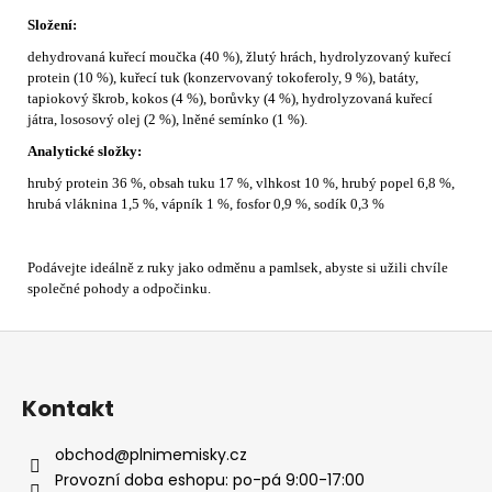
Složení:
dehydrovaná kuřecí moučka (40 %), žlutý hrách, hydrolyzovaný kuřecí
protein (10 %), kuřecí tuk (konzervovaný tokoferoly, 9 %), batáty,
tapiokový škrob, kokos (4 %), borůvky (4 %), hydrolyzovaná kuřecí
játra, lososový olej (2 %), lněné semínko (1 %).
Analytické složky:
hrubý protein 36 %, obsah tuku 17 %, vlhkost 10 %, hrubý popel 6,8 %,
hrubá vláknina 1,5 %, vápník 1 %, fosfor 0,9 %, sodík 0,3 %
Podávejte ideálně z ruky jako odměnu a pamlsek, abyste si užili chvíle
společné pohody a odpočinku.
Z
á
p
Kontakt
a
t
obchod
@
plnimemisky.cz
í
Provozní doba eshopu: po-pá 9:00-17:00