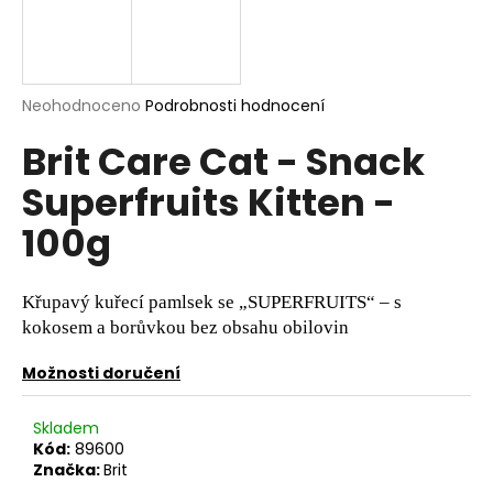
a
j
í
Průměrné
Neohodnoceno
Podrobnosti hodnocení
t
hodnocení
?
Brit Care Cat - Snack
produktu
je
Superfruits Kitten -
0,0
z
100g
5
hvězdiček.
HLEDAT
Křupavý kuřecí pamlsek se „SUPERFRUITS“ – s
kokosem a borůvkou bez obsahu obilovin
D
o
Možnosti doručení
p
o
Skladem
r
Kód:
89600
u
Značka:
Brit