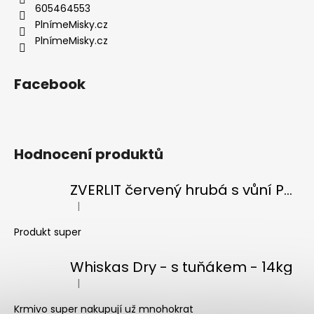
605464553
PlnímeMisky.cz
PlnímeMisky.cz
Facebook
Hodnocení produktů
ZVERLIT červený hrubá s vůní Podestýlka kočka 10kg
|
Hodnocení produktu je 5 z 5 hvězdiček.
Produkt super
Whiskas Dry - s tuňákem - 14kg
|
Hodnocení produktu je 5 z 5 hvězdiček.
Krmivo super nakupují už mnohokrat