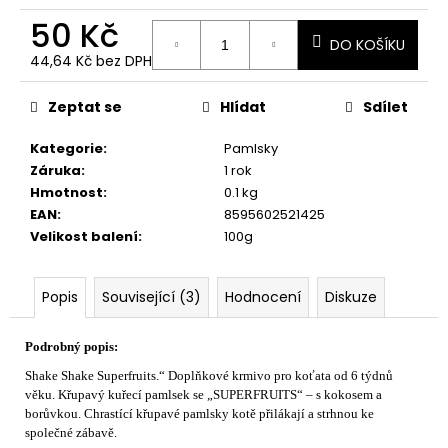
č
u
50 Kč
j
DO KOŠÍKU
44,64 Kč bez DPH
e
Měrná
m
cena:
Zeptat se
Hlídat
Sdílet
e
Kategorie
:
Pamlsky
Záruka
:
1 rok
Hmotnost
:
0.1 kg
EAN
:
8595602521425
Velikost balení
:
100g
Popis
Související (3)
Hodnocení
Diskuze
Podrobný popis:
Shake Shake Superfruits.“ Doplňkové krmivo pro koťata od 6 týdnů
věku. Křupavý kuřecí pamlsek se „SUPERFRUITS“ – s kokosem a
borůvkou. Chrastící křupavé pamlsky kotě přilákají a strhnou ke
společné zábavě.