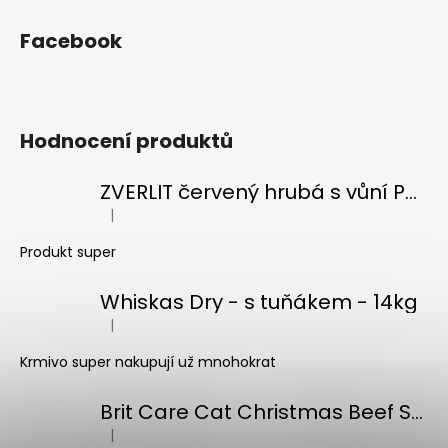
Facebook
Hodnocení produktů
ZVERLIT červený hrubá s vůní Podestýlka kočka 10kg
|
Hodnocení produktu je 5 z 5 hvězdiček.
Produkt super
Whiskas Dry - s tuňákem - 14kg
|
Hodnocení produktu je 5 z 5 hvězdiček.
Krmivo super nakupují už mnohokrat
Brit Care Cat Christmas Beef Soup 75g
|
Hodnocení produktu je 5 z 5 hvězdiček.