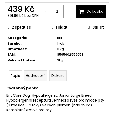
č
u
439 Kč
j
Do košíku
391,96 Kč bez DPH
e
Měrná
m
cena:
Zeptat se
Hlídat
Sdílet
e
Kategorie
:
Brit
Záruka
:
1 rok
Hmotnost
:
3 kg
EAN
:
8595602559053
Velikost balení
:
3kg
Popis
Hodnocení
Diskuze
Podrobný popis:
Brit Care Dog Hypoallergenic Junior Large Breed.
Hypoalergenní receptura Jehněčí a rýže pro mladé psy
(3 měsíce – 2 roky) velkých plemen (nad 25 kg).
Kompletní krmivo pro psy.