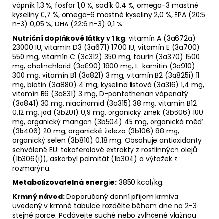
vápník 1,3 %, fosfor 1,0 %, sodík 0,4 %, omega-3 mastné
kyseliny 0,7 %, omega-6 mastné kyseliny 2,0 %, EPA (20:5
n-3) 0,05 %, DHA (22:6 n-3) 0,1 %.
Nutriční doplňkové látky v 1 kg
: vitamín A (3a672a)
23000 IU, vitamín D3 (3a671) 1700 IU, vitamín E (3a700)
550 mg, vitamín C (3a312) 350 mg, taurin (3a370) 1500
mg, cholinchlorid (3a890) 1800 mg, L-karnitin (3a910)
300 mg, vitamín B1 (3a821) 3 mg, vitamín B2 (3a825i) 11
mg, biotin (3a880) 4 mg, kyselina listová (3a316) 1,4 mg,
vitamín B6 (3a831) 3 mg, D-pantothenan vápenatý
(3a841) 30 mg, niacinamid (3a315) 38 mg, vitamín B12
0,12 mg, jód (3b201) 0,9 mg, organický zinek (3b606) 100
mg, organický mangan (3b504) 45 mg, organická měď
(3b406) 20 mg, organické železo (3b106) 88 mg,
organický selen (3b810) 0,18 mg. Obsahuje antioxidanty
schválené EU: tokoferolové extrakty z rostlinných olejů
(1b306(i)), askorbyl palmitát (1b304) a výtažek z
rozmarýnu.
Metabolizovatelná energie:
3850 kcal/kg.
Krmný návod:
Doporučený denní příjem krmiva
uvedený v krmné tabulce rozdělte během dne na 2-3
stejné porce. Podávejte suché nebo zvlhčené vlažnou