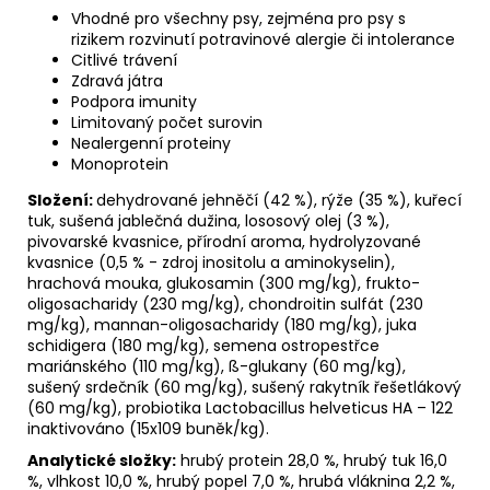
Vhodné pro všechny psy, zejména pro psy s
rizikem rozvinutí potravinové alergie či intolerance
Citlivé trávení
Zdravá játra
Podpora imunity
Limitovaný počet surovin
Nealergenní proteiny
Monoprotein
Složení:
dehydrované jehněčí (42 %), rýže (35 %), kuřecí
tuk, sušená jablečná dužina, lososový olej (3 %),
pivovarské kvasnice, přírodní aroma, hydrolyzované
kvasnice (0,5 % - zdroj inositolu a aminokyselin),
hrachová mouka, glukosamin (300 mg/kg), frukto-
oligosacharidy (230 mg/kg), chondroitin sulfát (230
mg/kg), mannan-oligosacharidy (180 mg/kg), juka
schidigera (180 mg/kg), semena ostropestřce
mariánského (110 mg/kg), ß-glukany (60 mg/kg),
sušený srdečník (60 mg/kg), sušený rakytník řešetlákový
(60 mg/kg), probiotika Lactobacillus helveticus HA – 122
inaktivováno (15x109 buněk/kg).
Analytické složky:
hrubý protein 28,0 %, hrubý tuk 16,0
%, vlhkost 10,0 %, hrubý popel 7,0 %, hrubá vláknina 2,2 %,