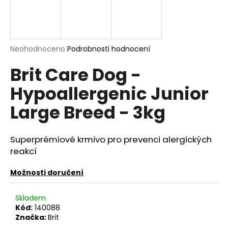
a
j
í
Průměrné
Neohodnoceno
Podrobnosti hodnocení
t
hodnocení
?
Brit Care Dog -
produktu
je
Hypoallergenic Junior
0,0
z
Large Breed - 3kg
5
hvězdiček.
HLEDAT
Superprémiové krmivo pro prevenci alergických
reakcí
D
o
Možnosti doručení
p
o
Skladem
r
Kód:
140088
u
Značka:
Brit