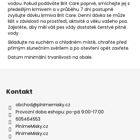
vodou. Pokud podáváte Brit Care poprvé, smíchejte jej s
předešlým krmivem a v průběhu 7 dní postupně
zvyšujte dávku krmiva Brit Care. Denní dávka se může
lišit v závislosti na prostředí, aktivitě a věku vašeho psa.
Zajistěte, aby měl váš pes vždy dostatek čerstvé pitné
vody.
Skladujte na suchém a chladném místě, chraňte před
přímým slunečním světlem a po otevření opět zavřete.
Datum minimální trvanlivosti na obale.
Z
á
p
Kontakt
a
t
obchod
@
plnimemisky.cz
í
Provozní doba eshopu: po-pá 9:00-17:00
605464553
PlnímeMisky.cz
PlnímeMisky.cz