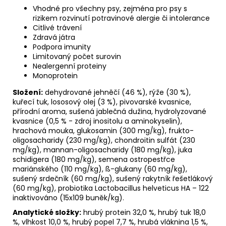
Vhodné pro všechny psy, zejména pro psy s
rizikem rozvinutí potravinové alergie či intolerance
Citlivé trávení
Zdravá játra
Podpora imunity
Limitovaný počet surovin
Nealergenní proteiny
Monoprotein
Složení:
dehydrované jehněčí (46 %), rýže (30 %),
kuřecí tuk, lososový olej (3 %), pivovarské kvasnice,
přírodní aroma, sušená jablečná dužina, hydrolyzované
kvasnice (0,5 % - zdroj inositolu a aminokyselin),
hrachová mouka, glukosamin (300 mg/kg), frukto-
oligosacharidy (230 mg/kg), chondroitin sulfát (230
mg/kg), mannan-oligosacharidy (180 mg/kg), juka
schidigera (180 mg/kg), semena ostropestřce
mariánského (110 mg/kg), ß-glukany (60 mg/kg),
sušený srdečník (60 mg/kg), sušený rakytník řešetlákový
(60 mg/kg), probiotika Lactobacillus helveticus HA – 122
inaktivováno (15x109 buněk/kg).
Analytické složky:
hrubý protein 32,0 %, hrubý tuk 18,0
%, vlhkost 10,0 %, hrubý popel 7,7 %, hrubá vláknina 1,5 %,