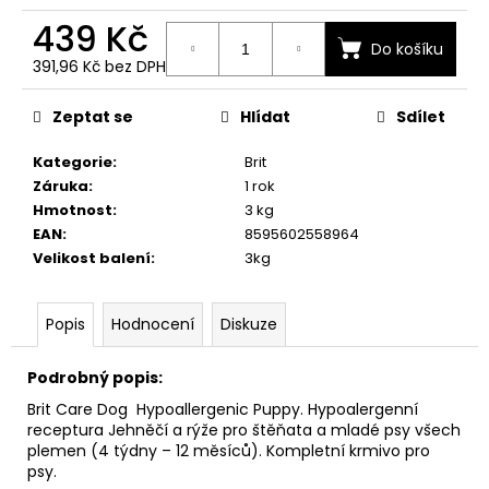
č
u
439 Kč
j
Do košíku
391,96 Kč bez DPH
e
Měrná
m
cena:
Zeptat se
Hlídat
Sdílet
e
Kategorie
:
Brit
Záruka
:
1 rok
Hmotnost
:
3 kg
EAN
:
8595602558964
Velikost balení
:
3kg
Popis
Hodnocení
Diskuze
Podrobný popis:
Brit Care Dog Hypoallergenic Puppy. Hypoalergenní
receptura Jehněčí a rýže pro štěňata a mladé psy všech
plemen (4 týdny – 12 měsíců). Kompletní krmivo pro
psy.