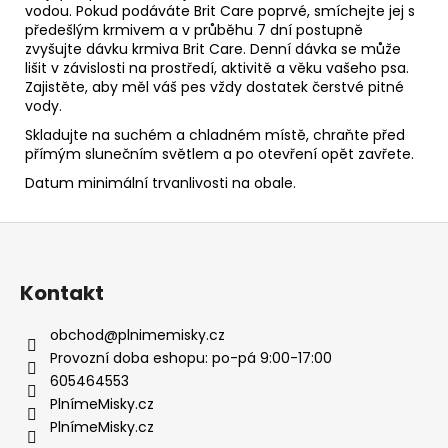
vodou. Pokud podáváte Brit Care poprvé, smíchejte jej s
předešlým krmivem a v průběhu 7 dní postupně
zvyšujte dávku krmiva Brit Care. Denní dávka se může
lišit v závislosti na prostředí, aktivitě a věku vašeho psa.
Zajistěte, aby měl váš pes vždy dostatek čerstvé pitné
vody.
Skladujte na suchém a chladném místě, chraňte před
přímým slunečním světlem a po otevření opět zavřete.
Datum minimální trvanlivosti na obale.
Z
á
p
Kontakt
a
t
obchod
@
plnimemisky.cz
í
Provozní doba eshopu: po-pá 9:00-17:00
605464553
PlnímeMisky.cz
PlnímeMisky.cz