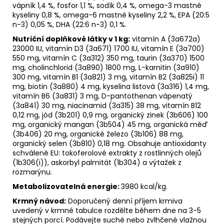
vápník 1,4 %, fosfor 1,1 %, sodík 0,4 %, omega-3 mastné
kyseliny 0,8 %, omega-6 mastné kyseliny 2,2 %, EPA (20:5
n-3) 0,05 %, DHA (22:6 n-3) 0,1 %.
Nutriční doplňkové látky v 1 kg:
vitamín A (3a672a)
23000 IU, vitamín D3 (3a671) 1700 IU, vitamín E (3a700)
550 mg, vitamín C (3a312) 350 mg, taurin (3a370) 1500
mg, cholinchlorid (3a890) 1800 mg, L-karnitin (3a910)
300 mg, vitamín B1 (3a821) 3 mg, vitamín B2 (3a825i) 11
mg, biotin (3a880) 4 mg, kyselina listová (3a316) 1,4 mg,
vitamín B6 (3a831) 3 mg, D-pantothenan vápenatý
(3a841) 30 mg, niacinamid (3a315) 38 mg, vitamín B12
0,12 mg, jód (3b201) 0,9 mg, organický zinek (3b606) 100
mg, organický mangan (3b504) 45 mg, organická měď
(3b406) 20 mg, organické železo (3b106) 88 mg,
organický selen (3b810) 0,18 mg. Obsahuje antioxidanty
schválené EU: tokoferolové extrakty z rostlinných olejů
(1b306(i)), askorbyl palmitát (1b304) a výtažek z
rozmarýnu.
Metabolizovatelná energie:
3980 kcal/kg.
Krmný návod:
Doporučený denní příjem krmiva
uvedený v krmné tabulce rozdělte během dne na 3-5
stejných porcí. Podávejte suché nebo zvlhčené vlažnou