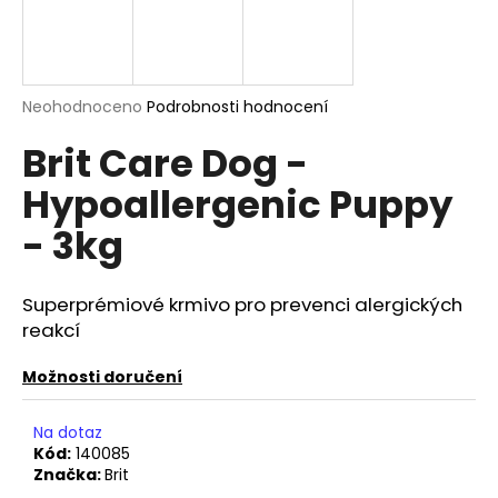
a
j
í
Průměrné
Neohodnoceno
Podrobnosti hodnocení
t
hodnocení
?
Brit Care Dog -
produktu
je
Hypoallergenic Puppy
0,0
z
- 3kg
5
hvězdiček.
HLEDAT
Superprémiové krmivo pro prevenci alergických
reakcí
D
o
Možnosti doručení
p
o
Na dotaz
r
Kód:
140085
u
Značka:
Brit