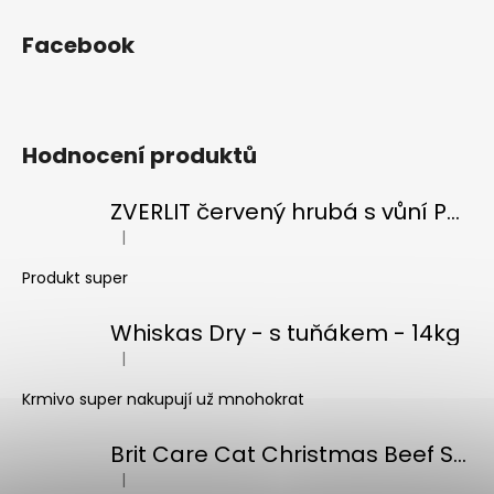
Facebook
Hodnocení produktů
ZVERLIT červený hrubá s vůní Podestýlka kočka 10kg
|
Hodnocení produktu je 5 z 5 hvězdiček.
Produkt super
Whiskas Dry - s tuňákem - 14kg
|
Hodnocení produktu je 5 z 5 hvězdiček.
Krmivo super nakupují už mnohokrat
Brit Care Cat Christmas Beef Soup 75g
|
Hodnocení produktu je 5 z 5 hvězdiček.