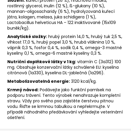
Složení:
kuřecí protein (26 %), hrachová mouka,
rostlinný glycerol, inulin (12 %), ß-glukany (10 %),
mannan-oligosacharidy (6 %), hydrolyzovaná kuřecí
játra, kolagen, melasa, juka schidigera (1 %),
Lactobacillus helveticus HA – 122 inaktivované (15x109
buněk/kg).
Analytické složky:
hrubý protein 14,0 %, hrubý tuk 2,5 %,
vlhkost 17,0 %, hrubý popel 3,0 %, hrubá vláknina 1,0 %,
vápník 0,3 %, fosfor 0,4 %, sodík 0,4 %, omega-3 mastné
kyseliny 0,1 %, omega-6 mastné kyseliny 0,3 %.
Nutriční doplňkové látky v 1 kg:
vitamín C (3a312) 100
mg. Obsahuje konzervační látky schválené EU: kyselina
citrónová (1a330), kyselina DL-jablečná (1a296).
Metabolizovatelná energie:
3120 kcal/kg.
Krmný návod:
Podávejte jako funkční pamlsek na
podporu trávení. Tento výrobek nenahrazuje kompletní
stravu. Vždy pro svého psa zajistěte čerstvou pitnou
vodu. Řiďte se krmnou tabulkou a nepřekrmujte. V
případě náhodného předávkování vyhledejte veterinární
ošetření.