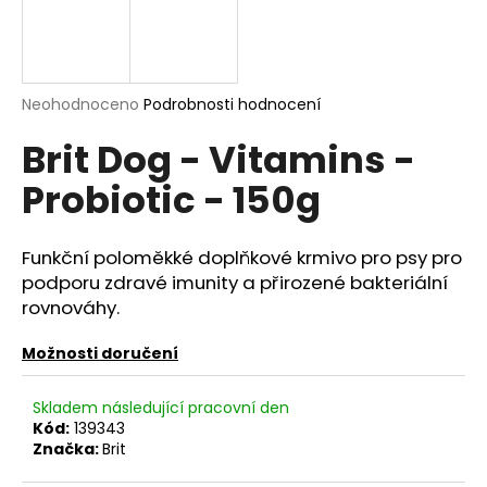
a
j
í
Průměrné
Neohodnoceno
Podrobnosti hodnocení
t
hodnocení
?
Brit Dog - Vitamins -
produktu
je
Probiotic - 150g
0,0
z
5
hvězdiček.
HLEDAT
Funkční poloměkké doplňkové krmivo pro psy pro
podporu zdravé imunity a přirozené bakteriální
rovnováhy.
D
Možnosti doručení
o
p
Skladem následující pracovní den
o
Kód:
139343
r
Značka:
Brit
u