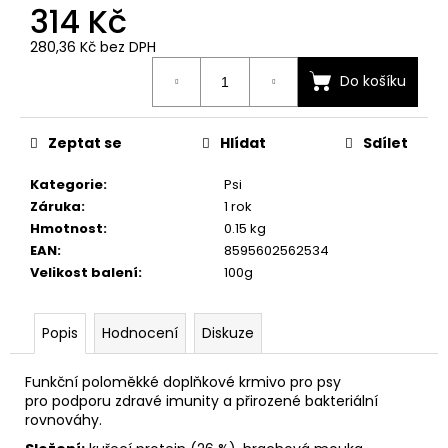
č
314 Kč
u
j
280,36 Kč bez DPH
Měrná
e
Do košíku
cena:
m
e
Zeptat se
Hlídat
Sdílet
Kategorie
:
Psi
Záruka
:
1 rok
Hmotnost
:
0.15 kg
EAN
:
8595602562534
Velikost balení
:
100g
Popis
Hodnocení
Diskuze
Funkční poloměkké doplňkové krmivo pro psy
pro podporu zdravé imunity a přirozené bakteriální
rovnováhy.