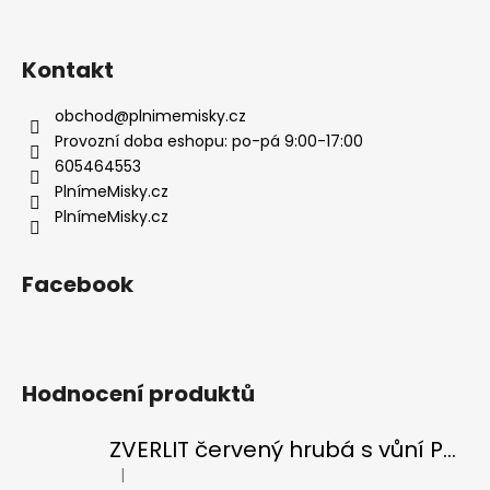
Z
á
p
Kontakt
a
t
obchod
@
plnimemisky.cz
í
Provozní doba eshopu: po-pá 9:00-17:00
605464553
PlnímeMisky.cz
PlnímeMisky.cz
Facebook
Hodnocení produktů
ZVERLIT červený hrubá s vůní Podestýlka kočka 10kg
|
Hodnocení produktu je 5 z 5 hvězdiček.