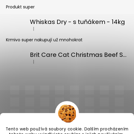
Produkt super
Whiskas Dry - s tuňákem - 14kg
|
Hodnocení produktu je 5 z 5 hvězdiček.
Krmivo super nakupují už mnohokrat
Brit Care Cat Christmas Beef Soup 75g
|
Hodnocení produktu je 5 z 5 hvězdiček.
Tento web používá soubory cookie. Dalším procházením