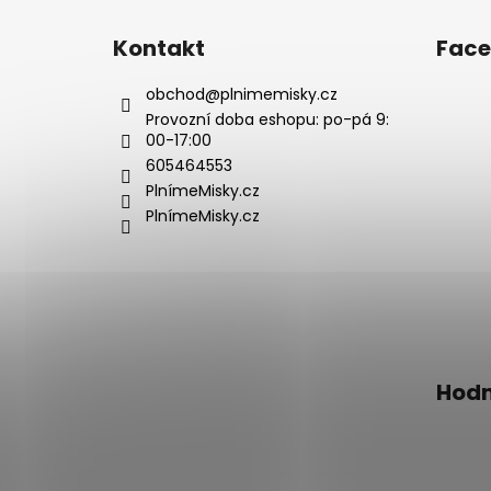
á
p
Kontakt
Fac
a
t
obchod
@
plnimemisky.cz
í
Provozní doba eshopu: po-pá 9:
00-17:00
605464553
PlnímeMisky.cz
PlnímeMisky.cz
Hodn