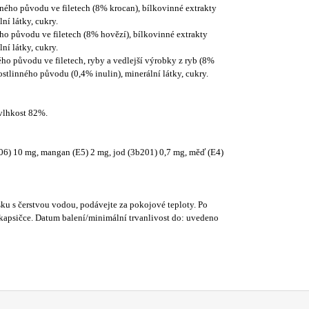
ého původu ve filetech (8% krocan), bílkovinné extrakty
ní látky, cukry.
o původu ve filetech (8% hovězí), bílkovinné extrakty
ní látky, cukry.
o původu ve filetech, ryby a vedlejší výrobky z ryb (8%
ostlinného původu (0,4% inulin), minerální látky, cukry.
 vlhkost 82%.
06) 10 mg, mangan (E5) 2 mg, jod (3b201) 0,7 mg, měď (E4)
u s čerstvou vodou, podávejte za pokojové teploty. Po
a kapsičce. Datum balení/minimální trvanlivost do: uvedeno