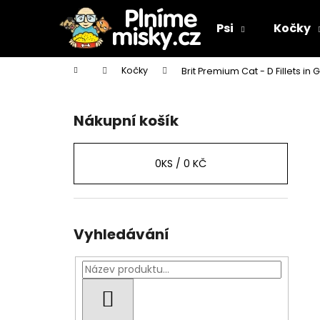
K
Přejít
na
o
Psi
Kočky
obsah
Zpět
Zpět
š
do
do
í
Domů
Kočky
Brit Premium Cat - D Fillets in 
k
obchodu
obchodu
P
o
Nákupní košík
s
t
r
0
KS /
0 KČ
a
n
n
Vyhledávání
í
p
a
n
HLEDAT
e