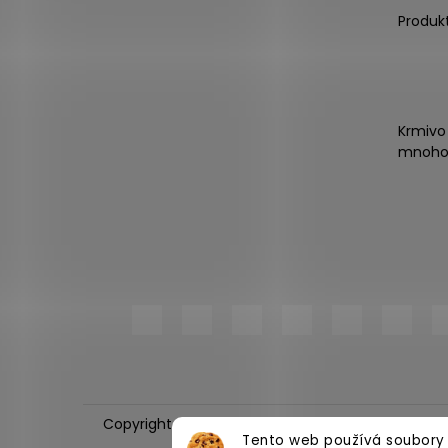
Produk
Krmivo
mnoho
Copyright 2026
PlnímeMisky.cz
. Všechna práva
Tento web používá soubory 