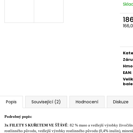
Skl
18
166,
Měr
cena
Kate
Záru
Hmo
EAN
:
Veli
bale
Popis
Související (2)
Hodnocení
Diskuze
Podrobný popis:
3x FILETY S KUŘETEM VE ŠŤÁVĚ
: 82 % maso a vedlejší výrobky živočišn
rostlinného původu, vedlejší výrobky rostlinného původu (0,4% inulin), minerál