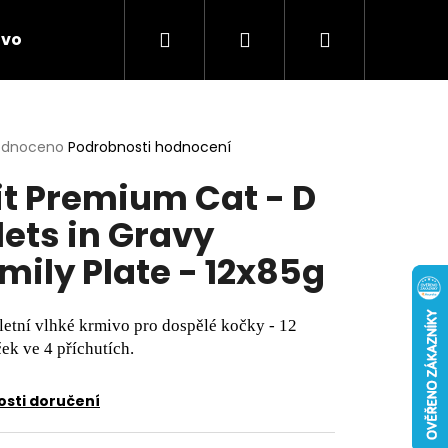
Hledat
Přihlášení
Nákupní
ivo
Chovatelské potřeby
Novinky
Anti
košík
rné
odnoceno
Podrobnosti hodnocení
cení
it Premium Cat - D
ktu
llets in Gravy
mily Plate - 12x85g
ček.
etní vlhké krmivo pro dospělé kočky - 12
ek ve 4 příchutích.
sti doručení