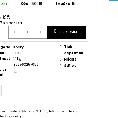
adem
Kód:
160018
Značka:
Brit
6 Kč
07 Kč bez DPH
ná
DO KOŠÍKU
:
Tisk
gorie
:
Kočky
ka
:
1 rok
Zeptat se
tnost
:
1.1 kg
Hlídat
8595602570591
Sdílet
kost
1kg
ní
:
ého původu ve filetech (8% kuře), bílkovinné extrakty
ní látky, cukry.