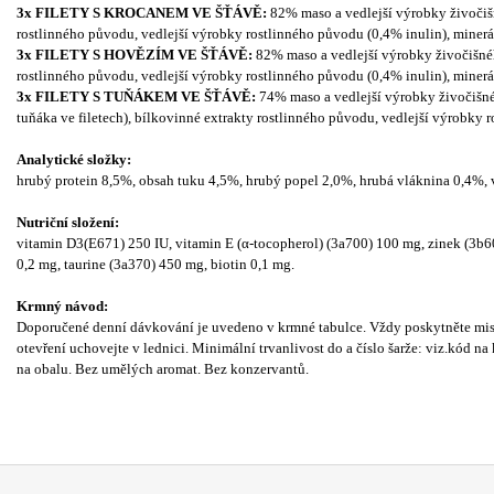
3x FILETY S KROCANEM VE ŠŤÁVĚ:
82% maso a vedlejší výrobky živočišn
rostlinného původu, vedlejší výrobky rostlinného původu (0,4% inulin), minerál
3x FILETY S HOVĚZÍM VE ŠŤÁVĚ:
82% maso a vedlejší výrobky živočišnéh
rostlinného původu, vedlejší výrobky rostlinného původu (0,4% inulin), minerál
3x FILETY S TUŇÁKEM VE ŠŤÁVĚ:
74% maso a vedlejší výrobky živočišnéh
tuňáka ve filetech), bílkovinné extrakty rostlinného původu, vedlejší výrobky r
Analytické složky:
hrubý protein 8,5%, obsah tuku 4,5%, hrubý popel 2,0%, hrubá vláknina 0,4%,
Nutriční složení:
vitamin D3(E671) 250 IU, vitamin E (α-tocopherol) (3a700) 100 mg, zinek (3b6
0,2 mg, taurine (3a370) 450 mg, biotin 0,1 mg.
Krmný návod:
Doporučené denní dávkování je uvedeno v krmné tabulce. Vždy poskytněte misk
otevření uchovejte v lednici. Minimální trvanlivost do a číslo šarže: viz.kód n
na obalu. Bez umělých aromat. Bez konzervantů.