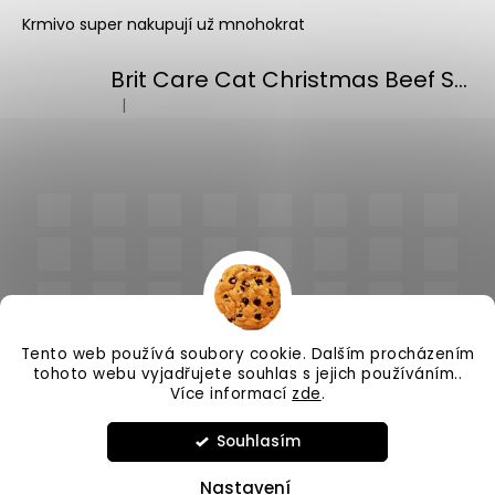
Krmivo super nakupují už mnohokrat
Brit Care Cat Christmas Beef Soup 75g
|
Hodnocení produktu je 5 z 5 hvězdiček.
Tento web používá soubory cookie. Dalším procházením
tohoto webu vyjadřujete souhlas s jejich používáním..
Více informací
zde
.
Vytvořil Shoptet
Souhlasím
Copyright 2026
PlnímeMisky.cz
. Všechna práva
vyhrazena.
Upravit nastavení cookies
Nastavení