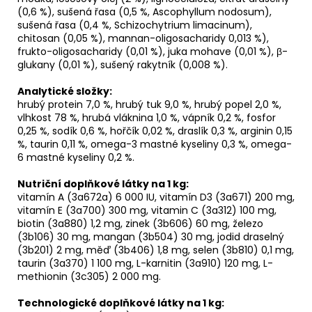
(0,6 %), sušená řasa (0,5 %, Ascophyllum nodosum),
sušená řasa (0,4 %, Schizochytrium limacinum),
chitosan (0,05 %), mannan-oligosacharidy 0,013 %),
frukto-oligosacharidy (0,01 %), juka mohave (0,01 %), β-
glukany (0,01 %), sušený rakytník (0,008 %).
Analytické složky:
hrubý protein 7,0 %, hrubý tuk 9,0 %, hrubý popel 2,0 %,
vlhkost 78 %, hrubá vláknina 1,0 %, vápník 0,2 %, fosfor
0,25 %, sodík 0,6 %, hořčík 0,02 %, draslík 0,3 %, arginin 0,15
%, taurin 0,11 %, omega-3 mastné kyseliny 0,3 %, omega-
6 mastné kyseliny 0,2 %.
Nutriční doplňkové látky na 1 kg:
vitamín A (3a672a) 6 000 IU, vitamín D3 (3a671) 200 mg,
vitamín E (3a700) 300 mg, vitamin C (3a312) 100 mg,
biotin (3a880) 1,2 mg, zinek (3b606) 60 mg, železo
(3b106) 30 mg, mangan (3b504) 30 mg, jodid draselný
(3b201) 2 mg, měď (3b406) 1,8 mg, selen (3b810) 0,1 mg,
taurin (3a370) 1 100 mg, L-karnitin (3a910) 120 mg, L-
methionin (3c305) 2 000 mg.
Technologické doplňkové látky na 1 kg: