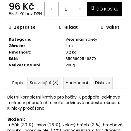
č
96 Kč
u
DO KOŠÍKU
j
85,71 Kč bez DPH
Měrná
e
cena:
m
Zeptat se
Hlídat
Sdílet
e
Kategorie
:
Veterinární diety
Záruka
:
1 rok
Hmotnost
:
0.2 kg
EAN
:
8595602549870
Velikost balení
:
200g
Popis
Související (3)
Hodnocení
Diskuze
Dietní kompletní krmivo pro kočky. K podpoře ledvinové
funkce v případě chronické ledvinové nedostatečnosti.
Klinicky prokázáno.
Složení:
tuňák (30 %), losos (26 %), zelený hrách (3 %), hrachová
mouka, lososový olej (2 %), lignocelulóza, citrát draselný