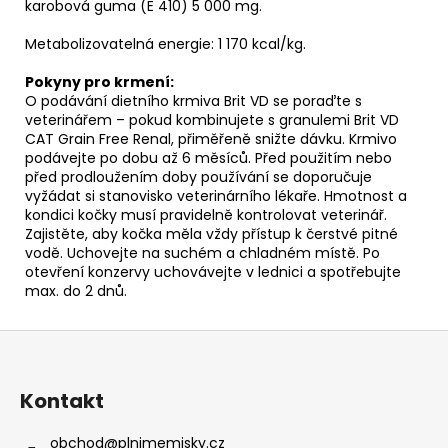
karobová guma (E 410) 5 000 mg.
Metabolizovatelná energie: 1 170 kcal/kg.
Pokyny pro krmení:
O podávání dietního krmiva Brit VD se poraďte s
veterinářem – pokud kombinujete s granulemi Brit VD
CAT Grain Free Renal, přiměřeně snižte dávku. Krmivo
podávejte po dobu až 6 měsíců. Před použitím nebo
před prodloužením doby používání se doporučuje
vyžádat si stanovisko veterinárního lékaře. Hmotnost a
kondici kočky musí pravidelně kontrolovat veterinář.
Zajistěte, aby kočka měla vždy přístup k čerstvé pitné
vodě. Uchovejte na suchém a chladném místě. Po
otevření konzervy uchovávejte v lednici a spotřebujte
max. do 2 dnů.
Z
á
p
Kontakt
a
t
obchod
@
plnimemisky.cz