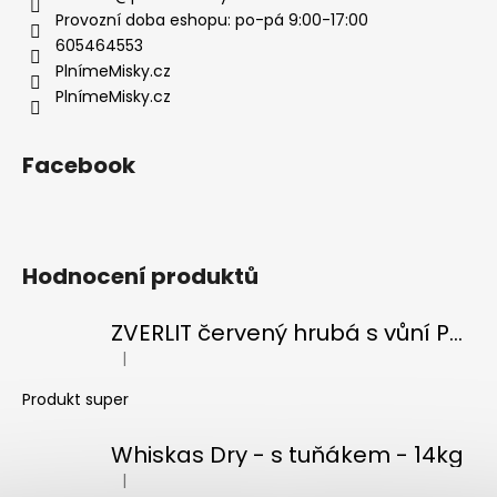
í
Provozní doba eshopu: po-pá 9:00-17:00
605464553
PlnímeMisky.cz
PlnímeMisky.cz
Facebook
Hodnocení produktů
ZVERLIT červený hrubá s vůní Podestýlka kočka 10kg
|
Hodnocení produktu je 5 z 5 hvězdiček.
Produkt super
Whiskas Dry - s tuňákem - 14kg
|
Hodnocení produktu je 5 z 5 hvězdiček.