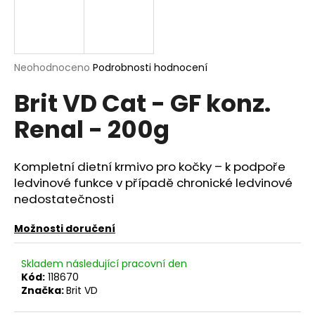
a
j
í
Průměrné
Neohodnoceno
Podrobnosti hodnocení
t
hodnocení
?
Brit VD Cat - GF konz.
produktu
je
Renal - 200g
0,0
z
5
hvězdiček.
HLEDAT
Kompletní dietní krmivo pro kočky – k podpoře
ledvinové funkce v případě chronické ledvinové
nedostatečnosti
D
Možnosti doručení
o
p
Skladem následující pracovní den
o
Kód:
118670
r
Značka:
Brit VD
u