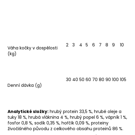
2
3
4
5
6
7
8
9
10
Váha kočky v dospělosti
(kg)
30
40
50
60
70
80
90
100
105
Denní dávka (g)
A
nalytické složky:
hrubý protein 33,5 %, hrubé oleje a
tuky 18 %, hrubá vláknina 4 %, hrubý popel 6 %, vápník 1 %,
fosfor 0,8 %, sodík 0,35 %, hořčík 0,09 %, proteiny
živočišného původu z celkového obsahu proteinů 86 %.