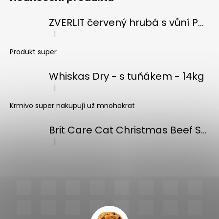
ZVERLIT červený hrubá s vůní Podestýlka kočka 10kg
|
Hodnocení produktu je 5 z 5 hvězdiček.
Produkt super
Whiskas Dry - s tuňákem - 14kg
|
Hodnocení produktu je 5 z 5 hvězdiček.
Krmivo super nakupují už mnohokrat
Brit Care Cat Christmas Beef Soup 75g
|
Hodnocení produktu je 5 z 5 hvězdiček.