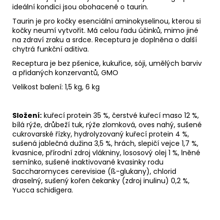
ideální kondici jsou obohacené o taurin.
Taurin je pro kočky esenciální aminokyselinou, kterou si
kočky neumí vytvořit. Má celou řadu účinků, mimo jiné
na zdraví zraku a srdce. Receptura je doplněna o další
chytrá funkční aditiva.
Receptura je bez pšenice, kukuřice, sóji, umělých barviv
a přidaných konzervantů, GMO
Velikost balení: 1,5 kg, 6 kg
Složení:
kuřecí protein 35 %, čerstvé kuřecí maso 12 %,
bílá rýže, drůbeží tuk, rýže zlomková, oves nahý, sušené
cukrovarské řízky, hydrolyzovaný kuřecí protein 4 %,
sušená jablečná dužina 3,5 %, hrách, slepičí vejce 1,7 %,
kvasnice, přírodní zdroj vlákniny, lososový olej 1 %, lněné
semínko, sušené inaktivované kvasinky rodu
Saccharomyces cerevisiae (ß-glukany), chlorid
draselný, sušený kořen čekanky (zdroj inulinu) 0,2 %,
Yucca schidigera.