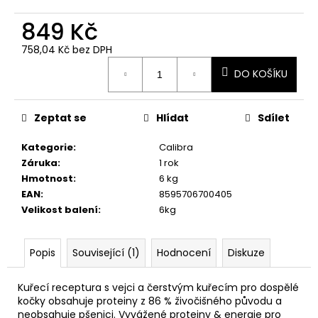
č
u
849 Kč
j
e
758,04 Kč bez DPH
m
Měrná
DO KOŠÍKU
cena:
e
Zeptat se
Hlídat
Sdílet
Kategorie
:
Calibra
Záruka
:
1 rok
Hmotnost
:
6 kg
EAN
:
8595706700405
Velikost balení
:
6kg
Popis
Související (1)
Hodnocení
Diskuze
Kuřecí receptura s vejci a čerstvým kuřecím pro dospělé
kočky obsahuje proteiny z 86 % živočišného původu a
neobsahuje pšenici. Vyvážené proteiny & energie pro