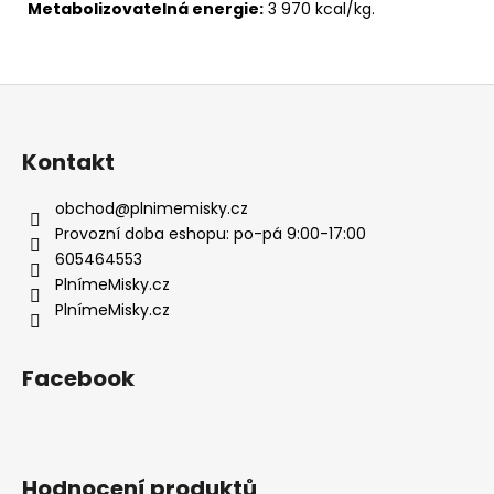
Metabolizovatelná energie:
3 970 kcal/kg.
Z
á
p
Kontakt
a
t
obchod
@
plnimemisky.cz
í
Provozní doba eshopu: po-pá 9:00-17:00
605464553
PlnímeMisky.cz
PlnímeMisky.cz
Facebook
Hodnocení produktů