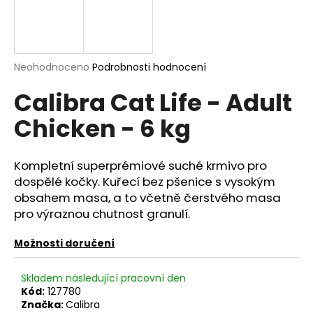
a
j
í
Průměrné
Neohodnoceno
Podrobnosti hodnocení
t
hodnocení
?
Calibra Cat Life - Adult
produktu
je
Chicken - 6 kg
0,0
z
5
hvězdiček.
HLEDAT
Kompletní superprémiové suché krmivo pro
dospělé kočky. Kuřecí bez pšenice s vysokým
obsahem masa, a to včetně čerstvého masa
pro výraznou chutnost granulí.
D
o
Možnosti doručení
p
o
Skladem následující pracovní den
r
Kód:
127780
u
Značka:
Calibra