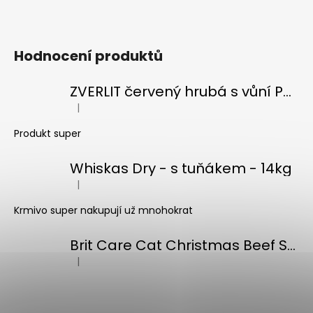
Hodnocení produktů
ZVERLIT červený hrubá s vůní Podestýlka kočka 10kg
|
Hodnocení produktu je 5 z 5 hvězdiček.
Produkt super
Whiskas Dry - s tuňákem - 14kg
|
Hodnocení produktu je 5 z 5 hvězdiček.
Krmivo super nakupují už mnohokrat
Brit Care Cat Christmas Beef Soup 75g
|
Hodnocení produktu je 5 z 5 hvězdiček.