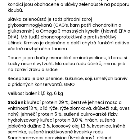
kondici jsou obohacené o Slávky zelenoústé na podporu
kloubů.
Slávka zelenoústá je totiž přírodní zdroj
glykosaminoglykanů (GAG‘s, kam patří chondroitin a
glukosamin) a Omega 3 mastných kyselin (hlavně EPA a
DHA). Má tudíž chondroprotektivní a protizánětlivý
účinek. Krmivo je doplněno o další chytrá funkční aditiva
včetně nezbytného taurinu.
Taurin je pro kočky esenciální aminokyselinou, kterou si
kočky neumí vytvořit. Má celou řadu účinků, mimo jiné
na zdraví zraku a srdce.
Receptura je bez pšenice, kukuřice, sóji, umělých barviv
a přidaných konzervantů, GMO
Velikost balení: 1,5 kg, 6 kg
Složení:
kuřecí protein 29 %, čerstvé jehněčí maso a
vnitřnosti 13 %, bílá rýže, rýže zlomková, drůbeží tuk, oves
nahý, jehněčí protein 5 %, sušené cukrovarské řízky,
hydrolyzovaný kuřecí protein 3,8 %, hrách, sušená
jablečná dužina 2 %, lososový olej 1,3 %, kvasnice, lněné
semínko, sušené inaktivované kvasinky rodu
Saccharomyces cerevisiae (ß-glukany), chlorid