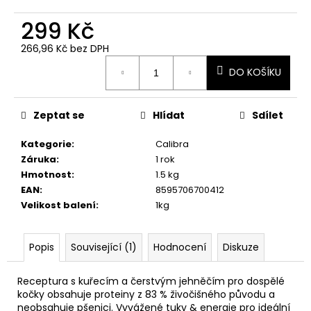
č
u
299 Kč
j
e
266,96 Kč bez DPH
m
Měrná
DO KOŠÍKU
cena:
e
Zeptat se
Hlídat
Sdílet
Kategorie
:
Calibra
Záruka
:
1 rok
Hmotnost
:
1.5 kg
EAN
:
8595706700412
Velikost balení
:
1kg
Popis
Související (1)
Hodnocení
Diskuze
Receptura s kuřecím a čerstvým jehněčím pro dospělé
kočky obsahuje proteiny z 83 % živočišného původu a
neobsahuje pšenici. Vyvážené tuky & energie pro ideální