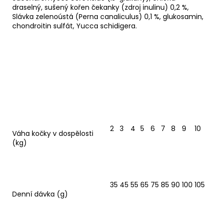
draselný, sušený kořen čekanky (zdroj inulinu) 0,2 %,
Slávka zelenoústá (Perna canaliculus) 0,1 %, glukosamin,
chondroitin sulfát, Yucca schidigera.
2
3
4
5
6
7
8
9
10
Váha kočky v dospělosti
(kg)
35
45
55
65
75
85
90
100
105
Denní dávka (g)