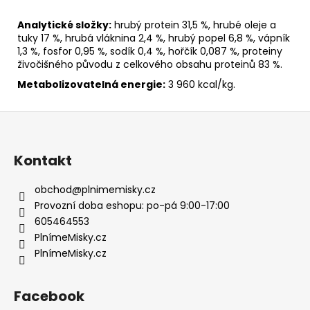
Analytické složky:
hrubý protein 31,5 %, hrubé oleje a
tuky 17 %, hrubá vláknina 2,4 %, hrubý popel 6,8 %, vápník
1,3 %, fosfor 0,95 %, sodík 0,4 %, hořčík 0,087 %, proteiny
živočišného původu z celkového obsahu proteinů 83 %.
Metabolizovatelná energie:
3 960 kcal/kg.
Z
á
p
Kontakt
a
t
obchod
@
plnimemisky.cz
í
Provozní doba eshopu: po-pá 9:00-17:00
605464553
PlnímeMisky.cz
PlnímeMisky.cz
Facebook