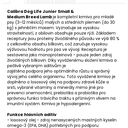
Calibra Dog Life Junior Small &
Medium Breed Lamb
je kompletní krmivo pro mladé
psy (3–12 měsíců) malých a středních plemen (do 30
kg) s jehněčím masem. Vyznačuje se vysokou
stravitelností, z obilovin obsahuje pouze rýži. Základem
receptury jsou proteiny živočišného původu ve výši 80 %
z celkového obsahu bílkovin, což zaručuje vysokou
výživovou hodnotu pro psa ve vývoji. Receptura je
sestavena jako monoproteinová - pouze jeden zdroj
živočišných bílkovin. Díky vyváženému složení krmiva a
pečlivě vybraným aditivům je
zajištěna podpora jeho optimálního růstu a správný
vývoj jeho celého organismu. Toto vyvážené krmivo je
doplněno o lososový olej na podporu zdravé kůže a
srsti, vybrané vitamíny a minerály mimo jiné pro
prevenci onemocnění, prebiotika a probiotika pro
správnou funkci trávicího traktu s příznivým vlivem na
imunitní systém. Krmivo je hypoalergenní.
Funkce hlavních aditiv
- lososový olej - zdroj nenasycených mastných kyselin
omega-3 (EPA, DHA) potřebných pro podporu