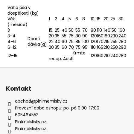
Váha psa v
dospělosti (kg)
Věk
1
2
4
5
6
8
10
15
20
25
30
(měsíce)
3
15
25
40
50
55
70
80
110
140
150
160
3–4
20
35
55
75
80
90
120
160
180
230
240
Denní
4–6
22
40
60
75
85
100
120
170
215
255
280
dávka(g)
6–12
20
35
60
70
75
95
110
165
210
250
290
Krmte
12–15
120
160
210
240
280
recep. Adult
Z
á
p
Kontakt
a
t
obchod
@
plnimemisky.cz
í
Provozní doba eshopu: po-pá 9:00-17:00
605464553
PlnímeMisky.cz
PlnímeMisky.cz