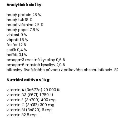
Analytické složky:
hrubý protein 28 %
hrubý tuk 18 %
hrubá vláknina 2,5 %
hrubý popel 7,8 %
vlhkost 9 %
vápník 1,6 %
fosfor 1,2 %
sodík 0,4 %
hořčík 0,1 %
omega-3 mastné kyseliny 0,6 %
omega-6 mastné kyseliny 2,0 %
bílkoviny živočišného původu z celkového obsahu bílkovin 
Nutriční aditiva v 1 kg:
vitamin A (3a672a) 20 000 IU
vitamin D3 (E671) 1 750 IU
vitamin E (3a700) 400 mg
vitamin C (3a312) 300 mg
vitamin B1 (3a820) 6 mg
vitamin B2 8 mg