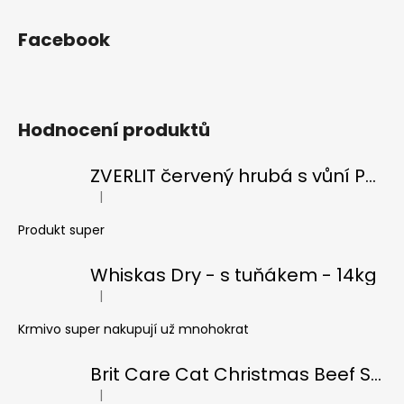
Facebook
Hodnocení produktů
ZVERLIT červený hrubá s vůní Podestýlka kočka 10kg
|
Hodnocení produktu je 5 z 5 hvězdiček.
Produkt super
Whiskas Dry - s tuňákem - 14kg
|
Hodnocení produktu je 5 z 5 hvězdiček.
Krmivo super nakupují už mnohokrat
Brit Care Cat Christmas Beef Soup 75g
|
Hodnocení produktu je 5 z 5 hvězdiček.