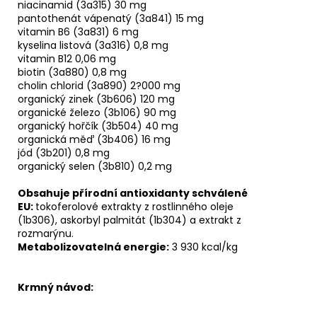
niacinamid (3a315) 30 mg
pantothenát vápenatý (3a841) 15 mg
vitamin B6 (3a831) 6 mg
kyselina listová (3a316) 0,8 mg
vitamin B12 0,06 mg
biotin (3a880) 0,8 mg
cholin chlorid (3a890) 2?000 mg
organický zinek (3b606) 120 mg
organické železo (3b106) 90 mg
organický hořčík (3b504) 40 mg
organická měď (3b406) 16 mg
jód (3b201) 0,8 mg
organický selen (3b810) 0,2 mg
Obsahuje přírodní antioxidanty schválené
EU:
tokoferolové extrakty z rostlinného oleje
(1b306), askorbyl palmitát (1b304) a extrakt z
rozmarýnu.
Metabolizovatelná energie:
3 930 kcal/kg
Krmný návod: