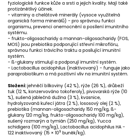
fyziologické funkce kůže a srsti a jejich kvality. Mají také
protizánětlivý účinek.
- vitaminy a chelátové minerály (vysoce využitelná
organická forma minerálů) - pro správnou funkci
organismu, prevenci onemocnění a posílení imunitního
systému.
- frukto-oligosacharidy a mannan-oligosacharidy (FOS,
MOS) jsou prebiotika podporující střevní mikroflóru,
správnou funkci trávicího traktu a posilující imunitní
systém.
- ß-glukany stimulují a podporují imunitní systém.
- Lactobacillus acidophilus (inaktivovaný) - funguje jako
paraprobiotikum a má pozitivní vliv na imunitní systém.
Složení:
jehněčí bílkoviny (42 %), rýže (26 %), drůbeží
tuk (12 %, konzervováno tokoferoly), pivovarská rýže (10
%), sušená jablečná dužina (3 %), kvasnice,
hydrolyzovaná kuřecí játra (2 %), lososový olej (2 %),
prebiotika (mannan-oligosacharidy 150 mg/kg, ß-
glukany 120 mg/kg, frukto-oligosacharidy 100 mg/kg),
sušený rozmarýn a tymián (250 mg/kg), Yucca
schidigera (100 mg/kg), Lactobacillus acidophilus HA -
9
122 inaktivovaný (15 × 10
buněk/kg).