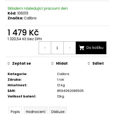
č
u
Skladem následující pracovní den
j
Kód:
106013
e
Značka:
Calibra
m
e
1 479 Kč
1 320,54 Kč bez DPH
Měrná
Do košíku
cena:
Zeptat se
Hlídat
Sdílet
Kategorie
:
Calibra
Záruka
:
1 rok
Hmotnost
:
12 kg
EAN
:
8594062086505
Velikost balení
:
12kg
Popis
Hodnocení
Diskuze