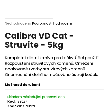
a
j
í
Průměrné
Neohodnoceno
Podrobnosti hodnocení
t
hodnocení
?
Calibra VD Cat -
produktu
je
Struvite - 5kg
0,0
z
5
hvězdiček.
HLEDAT
Kompletní dietní krmivo pro kočky. Účel použití:
Rozpouštění struvitových kamenů. Omezení
opakované tvorby struvitových kamenů.
Onemocnění dolního močového ústrojí koček.
D
o
Možnosti doručení
p
o
Skladem následující pracovní den
r
Kód:
139234
u
Značka:
Calibra