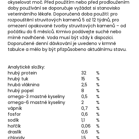
okyselovat moč. Před použitím nebo před prodloužením
doby používání se doporučuje vyžádat si stanovisko
veterinárního lékaře. Doporučená doba použití: pro
rozpouštění struvitových kamenů 5 až 12 týdnů, pro
omezení opakované tvorby struvitových kamenů – od
počátku do 6 měsíců. Krmivo podávejte suché nebo
mírně navlhčené. Voda musí být vždy k dispozici.
Doporučené denní dávkování je uvedeno v krmné
tabulce a mělo by být přizpůsobeno aktuálnímu stavu.
Analytické složky:
hrubý protein
32
%
hrubý tuk
15
%
hrubá vláknina
2,5
%
hrubý popel
8
%
omega-3 mastné kyseliny
0,5
%
omega-6 mastné kyseliny
2
%
vápník
0,7
%
fosfor
0,6
%
sodík
1,1
%
hořčík
0,06
%
draslík
0,6
%
chloridy
1,5
%