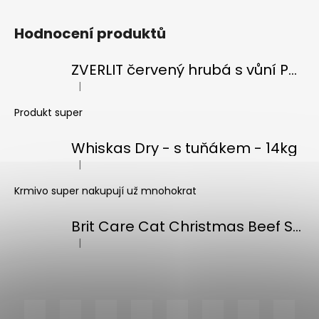
Hodnocení produktů
ZVERLIT červený hrubá s vůní Podestýlka kočka 10kg
|
Hodnocení produktu je 5 z 5 hvězdiček.
Produkt super
Whiskas Dry - s tuňákem - 14kg
|
Hodnocení produktu je 5 z 5 hvězdiček.
Krmivo super nakupují už mnohokrat
Brit Care Cat Christmas Beef Soup 75g
|
Hodnocení produktu je 5 z 5 hvězdiček.