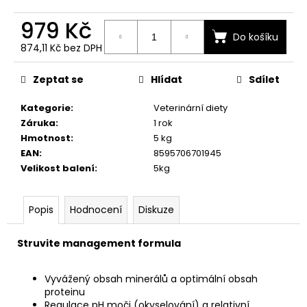
č
u
979 Kč
j
Do košíku
e
874,11 Kč bez DPH
m
Měrná
cena:
e
Zeptat se
Hlídat
Sdílet
Kategorie
:
Veterinární diety
Záruka
:
1 rok
Hmotnost
:
5 kg
EAN
:
8595706701945
Velikost balení
:
5kg
Popis
Hodnocení
Diskuze
Struvite management formula
Vyvážený obsah minerálů a optimální obsah
proteinu
Regulace pH moči (okyselování) a relativní