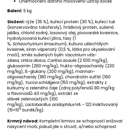
Onemocnění dolního močového ústrojí koček
Balení
: 5 kg
Složení:
rýže (35 %), kuřecí protein (30 %), kuřecí tuk
(konzervováno tokoferoly), hráškový protein, sušená
jablka, chlorid sodný, lososový olej, pivovarské kvasnice,
hydrolyzovaná kuřecí játra, řasy (1
%,
Schizochytrium limacinum
), kultura ušlechtilých
kvasinek, síran vápenatý (0,5 %, látka pro okyselování
moči), směs sušených bylin
Vaccinium vitis-
idaea
,
Urtica dioica, Carlina acaulis
(2 500 mg/kg),
glukosamin (260 mg/kg), frukto-oligosacharidy (220
mg/kg), ß-glukany (200 mg/kg), mannan-
oligosacharidy (180 mg/kg), chondroitin sulfát (160
mg/kg),
Yucca schidigera
(150 mg/kg), extrakty z
kurkumy a zeleného čaje (zdroj polyfenolů 80 mg/kg
a flavonoidů 40 mg/kg), extrakt ze
slávek zelenoústých (100
mg/kg),
Lactobacillus acidophilus
HA – 122 inaktivovaný
9
(15×10
buněk/kg).
Krmný návod:
Kompletní krmivo se schopností snižovat
nasycení moči, pokud jde o struvit, a/nebo schopnost