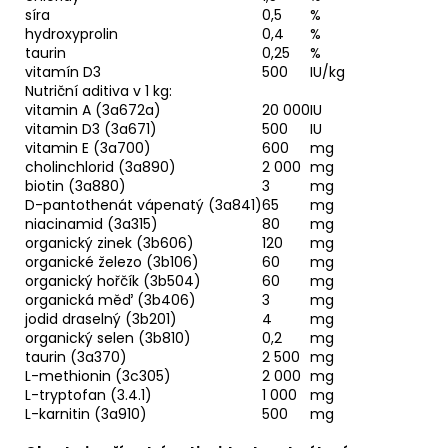
síra
0,5
%
hydroxyprolin
0,4
%
taurin
0,25
%
vitamín D3
500
IU/kg
Nutriční aditiva v 1 kg:
vitamin A (3a672a)
20 000
IU
vitamin D3 (3a671)
500
IU
vitamin E (3a700)
600
mg
cholinchlorid (3a890)
2 000
mg
biotin (3a880)
3
mg
D-pantothenát vápenatý (3a841)
65
mg
niacinamid (3a315)
80
mg
organický zinek (3b606)
120
mg
organické železo (3b106)
60
mg
organický hořčík (3b504)
60
mg
organická měď (3b406)
3
mg
jodid draselný (3b201)
4
mg
organický selen (3b810)
0,2
mg
taurin (3a370)
2 500
mg
L-methionin (3c305)
2 000
mg
L-tryptofan (3.4.1)
1 000
mg
L-karnitin (3a910)
500
mg