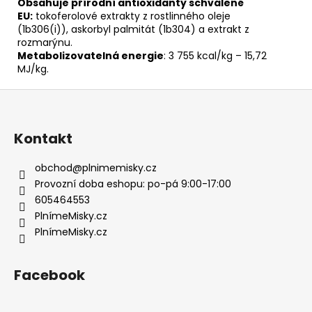
Obsahuje přírodní antioxidanty schválené
EU:
tokoferolové extrakty z rostlinného oleje
(1b306(i)), askorbyl palmitát (1b304) a extrakt z
rozmarýnu.
Metabolizovatelná energie
: 3 755 kcal/kg – 15,72
MJ/kg.
Z
á
p
Kontakt
a
t
obchod
@
plnimemisky.cz
í
Provozní doba eshopu: po-pá 9:00-17:00
605464553
PlnímeMisky.cz
PlnímeMisky.cz
Facebook