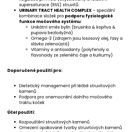
supersaturace (RSS) struvitů
URINARY TRACT HEALTH COMPLEX
– speciální
kombinace složek pro
podporu fyziologické
funkce močového systému
:
Unikátní směs bylin (brusinka & kopřiva &
pupava bezlodyžná)
Omega-3 (zdrojem jsou lososový olej, řasy a
slávka zelenoústá)
Vitamíny a antioxidanty (polyfenoly a
flavonoidy ze zeleného čaje a kurkumy)
Doporučené použití pro:
Dietetický management při léčbě struvitových
kamenů
Podpora pro onemocnění dolního močového
traktu koček
Účel použití:
Rozpouštění struvitových kamenů
Omezení opakované tvorby struvitových kamenů