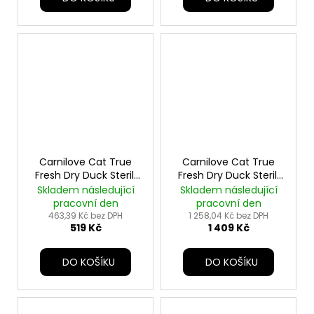
Carnilove Cat True
Carnilove Cat True
Fresh Dry Duck Steril.
Fresh Dry Duck Steril.
Ad.AB 2kg
Ad.AB 6kg
Skladem následující
Skladem následující
pracovní den
pracovní den
463,39 Kč bez DPH
1 258,04 Kč bez DPH
519 Kč
1 409 Kč
DO KOŠÍKU
DO KOŠÍKU