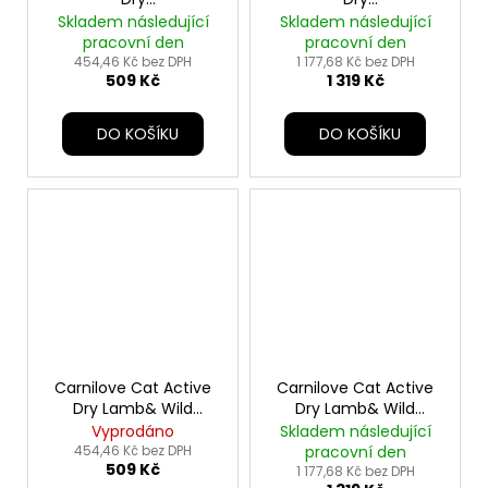
Duck&Pheas.Steril.Ad.AB
Duck&Pheas.Steril.Ad.AB
Skladem následující
Skladem následující
2kg
6kg
pracovní den
pracovní den
454,46 Kč bez DPH
1 177,68 Kč bez DPH
509 Kč
1 319 Kč
DO KOŠÍKU
DO KOŠÍKU
Carnilove Cat Active
Carnilove Cat Active
Dry Lamb& Wild
Dry Lamb& Wild
Steril.Ad.AB 2kg
Steril.Ad.AB 6kg
Vyprodáno
Skladem následující
454,46 Kč bez DPH
pracovní den
509 Kč
1 177,68 Kč bez DPH