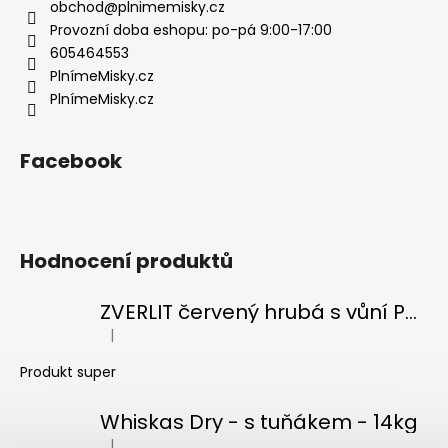
t
obchod
@
plnimemisky.cz
í
í
Provozní doba eshopu: po-pá 9:00-17:00
p
605464553
r
PlnímeMisky.cz
v
PlnímeMisky.cz
k
y
v
Facebook
ý
p
i
s
Hodnocení produktů
u
ZVERLIT červený hrubá s vůní Podestýlka kočka 10kg
|
Hodnocení produktu je 5 z 5 hvězdiček.
Produkt super
Whiskas Dry - s tuňákem - 14kg
|