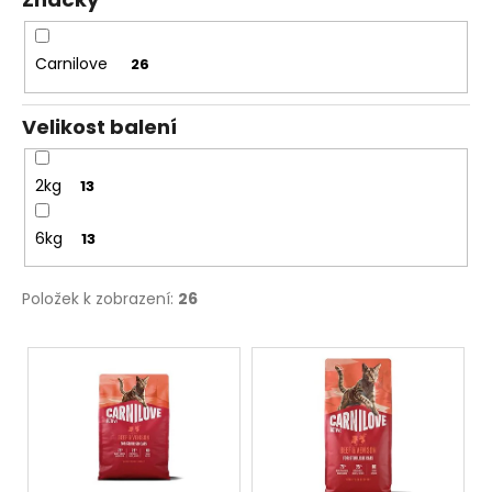
č
ů
u
j
Carnilove
26
e
m
e
Velikost balení
2kg
13
6kg
13
Položek k zobrazení:
26
V
ý
p
i
s