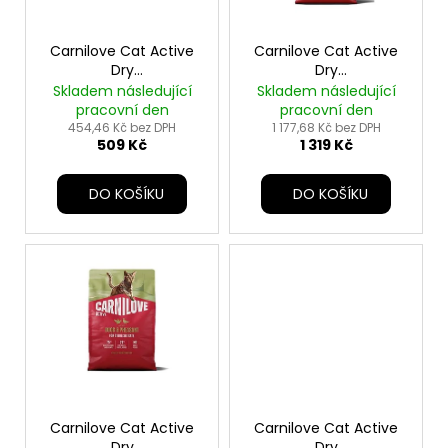
p
r
o
Carnilove Cat Active
Carnilove Cat Active
Dry
Dry
d
Beef&Venis.Steril.Ad.AB2kg
Beef&Venis.Steril.Ad.AB6kg
Skladem následující
Skladem následující
u
pracovní den
pracovní den
k
454,46 Kč bez DPH
1 177,68 Kč bez DPH
509 Kč
1 319 Kč
t
ů
DO KOŠÍKU
DO KOŠÍKU
Carnilove Cat Active
Carnilove Cat Active
Dry
Dry