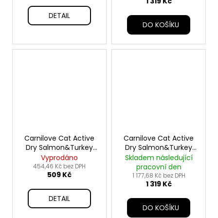
1 319 Kč
DETAIL
DO KOŠÍKU
Carnilove Cat Active
Carnilove Cat Active
Dry Salmon&Turkey
Dry Salmon&Turkey
Adult AB 2kg
Adult AB 6kg
Vyprodáno
Skladem následující
454,46 Kč bez DPH
pracovní den
509 Kč
1 177,68 Kč bez DPH
1 319 Kč
DETAIL
DO KOŠÍKU