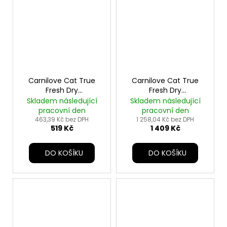
Carnilove Cat True
Carnilove Cat True
Fresh Dry
Fresh Dry
Fish&Turk.Ster.Ad.AB
Fish&Turk.Ster.Ad.AB
Skladem následující
Skladem následující
2kg
6kg
pracovní den
pracovní den
463,39 Kč bez DPH
1 258,04 Kč bez DPH
519 Kč
1 409 Kč
DO KOŠÍKU
DO KOŠÍKU