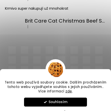
Hodnocení produktu je 5 z 5 hvězdiček.
Krmivo super nakupují už mnohokrat
Brit Care Cat Christmas Beef Soup 75g
|
Hodnocení produktu je 5 z 5 hvězdiček.
Tento web používá soubory cookie. Dalším procházením
tohoto webu vyjadřujete souhlas s jejich používáním..
Více informací
zde
.
Vytvořil Shoptet
Souhlasím
Copyright 2026
PlnímeMisky.cz
. Všechna práva
vyhrazena.
Upravit nastavení cookies