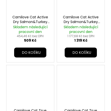
Carnilove Cat Active
Carnilove Cat Active
Dry Salmon&Turkey
Dry Salmon&Turkey
Steril.Ad.AB2kg
Steril.Ad.AB6kg
Skladem následující
Skladem následující
pracovní den
pracovní den
454,46 Kč bez DPH
1 177,68 Kč bez DPH
509 Kč
1 319 Kč
DO KOŠÍKU
DO KOŠÍKU
Carnilove Cat True
Carnilove Cat True