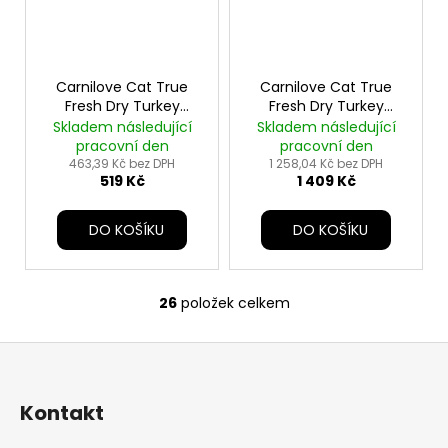
Carnilove Cat True
Carnilove Cat True
Fresh Dry Turkey
Fresh Dry Turkey
Steril.Ad.AB 2kg
Steril.Ad.AB 6kg
Skladem následující
Skladem následující
pracovní den
pracovní den
463,39 Kč bez DPH
1 258,04 Kč bez DPH
519 Kč
1 409 Kč
DO KOŠÍKU
DO KOŠÍKU
26
položek celkem
O
v
Z
l
á
á
d
p
Kontakt
a
a
c