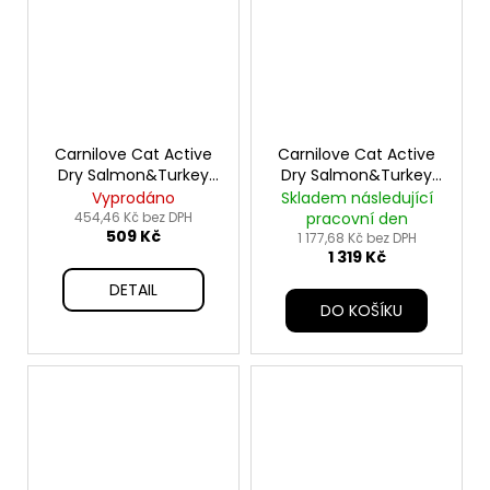
Carnilove Cat Active
Carnilove Cat Active
Dry Salmon&Turkey
Dry Salmon&Turkey
Kittens 2kg
Kittens 6kg
Vyprodáno
Skladem následující
454,46 Kč bez DPH
pracovní den
509 Kč
1 177,68 Kč bez DPH
1 319 Kč
DETAIL
DO KOŠÍKU