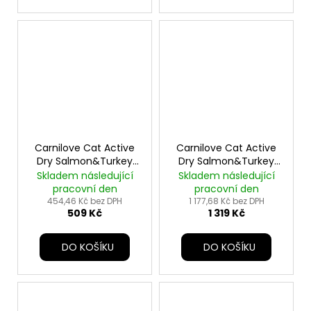
Carnilove Cat Active
Carnilove Cat Active
Dry Salmon&Turkey
Dry Salmon&Turkey
Adult LB 2kg
Adult LB 6kg
Skladem následující
Skladem následující
pracovní den
pracovní den
454,46 Kč bez DPH
1 177,68 Kč bez DPH
509 Kč
1 319 Kč
DO KOŠÍKU
DO KOŠÍKU