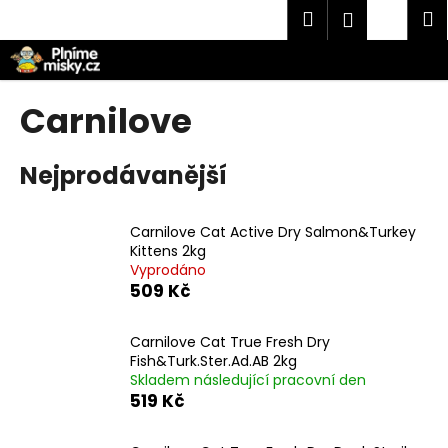
K
Přejít
Hledat
Náku
M
Přihlášen
na
o
obsah
Zpět
Zpět
košík
š
í
C
Carnilove
k
o
p
Nejprodávanější
o
t
Carnilove Cat Active Dry Salmon&Turkey
ř
Kittens 2kg
e
Vyprodáno
b
509 Kč
u
j
Carnilove Cat True Fresh Dry
Fish&Turk.Ster.Ad.AB 2kg
e
Skladem následující pracovní den
t
519 Kč
e
n