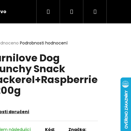
Hledat
Přihlášení
Nákupní
ivo
Chovatelské potřeby
Novinky
Anti
košík
rné
odnoceno
Podrobnosti hodnocení
cení
rnilove Dog
ktu
unchy Snack
ckerel+Raspberrie
ček.
200g
sti doručení
dem následující
Kód:
Značka: