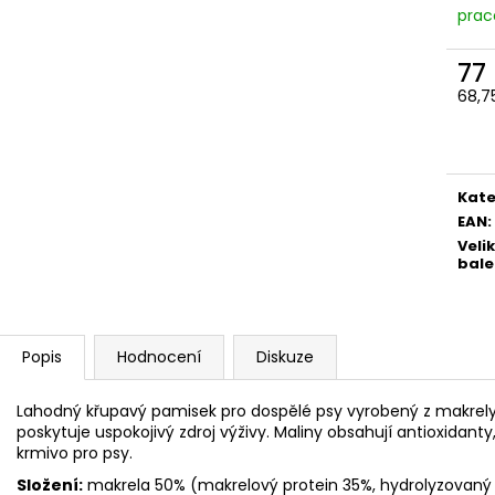
prac
77
68,7
Měr
cena
Kate
EAN
:
Veli
bale
Popis
Hodnocení
Diskuze
Lahodný křupavý pamisek pro dospělé psy vyrobený z makrely, 
poskytuje uspokojivý zdroj výživy. Maliny obsahují antioxidant
krmivo pro psy.
Složení:
makrela 50% (makrelový protein 35%, hydrolyzovaný m