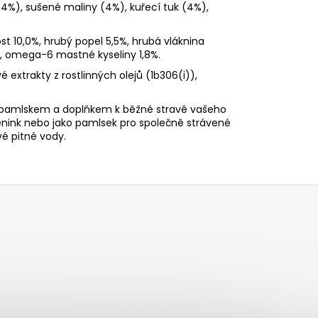
(4%), sušené maliny (4%), kuřecí tuk (4%),
st 10,0%, hrubý popel 5,5%, hrubá vláknina
%, omega-6 mastné kyseliny 1,8%.
 extrakty z rostlinných olejů (1b306(i)),
pamlskem a doplňkem k běžné stravě vašeho
énink nebo jako pamlsek pro společně strávené
é pitné vody.