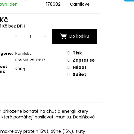
ovní den
178682
Carnilove
 Kč
5 Kč bez DPH
ná
Do košíku
:
Tisk
gorie
:
Pamlsky
8595602582617
Zeptat se
kost
Hlídat
200g
ní
:
Sdílet
přirozeně bohaté na chuť a energii, který
y, které pomáhají posilovat imunitu. Doplňkové
akrelový protein 15%), dýně (15%), žlutý