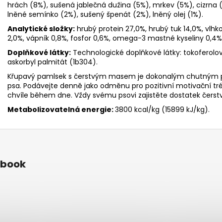
hrách (8%), sušená jablečná dužina (5%), mrkev (5%), cizrna 
lněné semínko (2%), sušený špenát (2%), lněný olej (1%).
Analytické složky:
hrubý protein 27,0%, hrubý tuk 14,0%, vlhko
2,0%, vápník 0,8%, fosfor 0,6%, omega-3 mastné kyseliny 0,4
Doplňkové látky:
Technologické doplňkové látky: tokoferolové
askorbyl palmitát (1b304).
Křupavý pamlsek s čerstvým masem je dokonalým chutným 
psa. Podávejte denně jako odměnu pro pozitivní motivační tr
chvíle během dne. Vždy svému psovi zajistěte dostatek čerstv
Metabolizovatelná energie:
3800 kcal/kg (15899 kJ/kg).
ebook