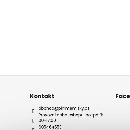
Z
á
p
Kontakt
Fac
a
t
obchod
@
plnimemisky.cz
í
Provozní doba eshopu: po-pá 9:
00-17:00
605464553