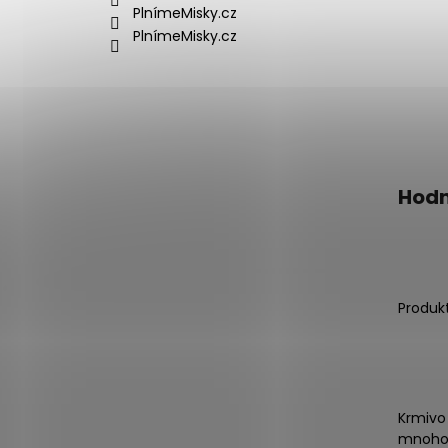
PlnímeMisky.cz
PlnímeMisky.cz
Hodn
Produk
Krmivo
mnoho