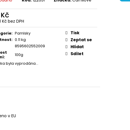
 Kč
3 Kč bez DPH
ná
:
Tisk
gorie
:
Pamlsky
tnost
:
0.11 kg
Zeptat se
8595602552009
Hlídat
kost
Sdílet
100g
ní
:
žka byla vyprodána…
eno v EU