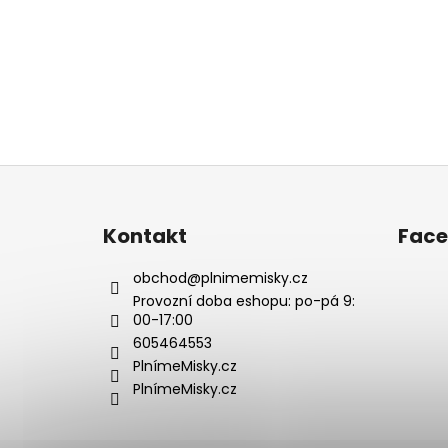
Z
á
p
Kontakt
Fac
a
t
obchod
@
plnimemisky.cz
í
Provozní doba eshopu: po-pá 9:
00-17:00
605464553
PlnímeMisky.cz
PlnímeMisky.cz