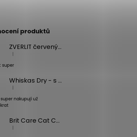
ocení produktů
ZVERLIT červený hrubá s vůní Podestýlka kočka 10kg
|
Hodnocení produktu je 5 z 5 hvězdiček.
t super
Whiskas Dry - s tuňákem - 14kg
|
Hodnocení produktu je 5 z 5 hvězdiček.
 super nakupují už
krat
Brit Care Cat Christmas Beef Soup 75g
|
Hodnocení produktu je 5 z 5 hvězdiček.