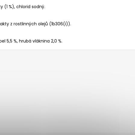
y (1 %), chlorid sodný.
kty z rostlinných olejů (1b306(i)).
pel 5,5 %, hrubá vláknina 2,0 %.