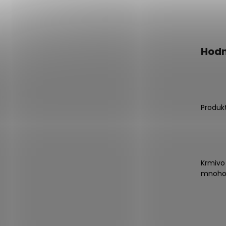
Hodn
Produk
Krmivo
mnoho