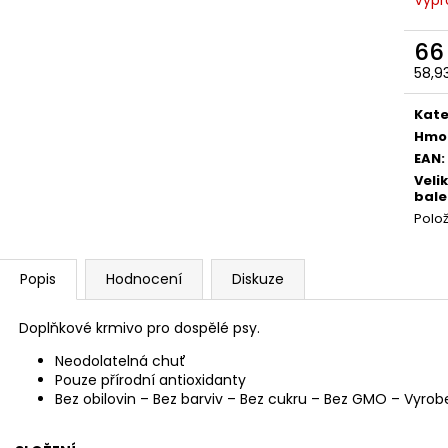
66
58,9
Měr
cena
Kate
Hmo
EAN
:
Veli
bale
Polo
Popis
Hodnocení
Diskuze
Doplňkové krmivo pro dospělé psy.
Neodolatelná chuť
Pouze přírodní antioxidanty
Bez obilovin – Bez barviv – Bez cukru – Bez GMO – Vyrob