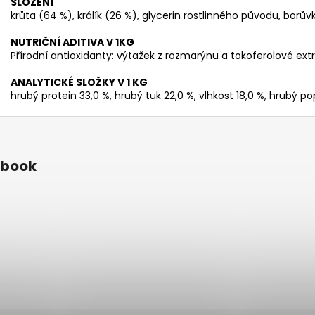
SLOŽENÍ
krůta (64 %), králík (26 %), glycerin rostlinného původu, borůvk
NUTRIČNÍ ADITIVA V 1KG
Přírodní antioxidanty: výtažek z rozmarýnu a tokoferolové extra
ANALYTICKÉ SLOŽKY V 1 KG
hrubý protein 33,0 %, hrubý tuk 22,0 %, vlhkost 18,0 %, hrubý po
ebook