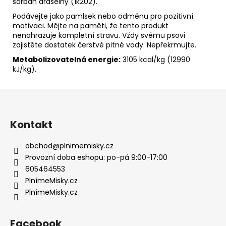
sorban draselný (1k202).
Podávejte jako pamlsek nebo odměnu pro pozitivní
motivaci. Mějte na paměti, že tento produkt
nenahrazuje kompletní stravu. Vždy svému psovi
zajistěte dostatek čerstvé pitné vody. Nepřekrmujte.
Metabolizovatelná energie:
3105 kcal/kg (12990
kJ/kg).
Z
á
p
Kontakt
a
t
obchod
@
plnimemisky.cz
í
Provozní doba eshopu: po-pá 9:00-17:00
605464553
PlnímeMisky.cz
PlnímeMisky.cz
Facebook