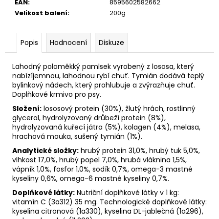
č
EAN
:
8595602582662
u
Velikost balení
:
200g
j
e
Popis
Hodnocení
Diskuze
m
e
Lahodný poloměkký pamlsek vyrobený z lososa, který
nabízíjemnou, lahodnou rybí chuť. Tymián dodává teplý
bylinkový nádech, který prohlubuje a zvýrazňuje chuť.
Doplňkové krmivo pro psy.
Složení:
lososový protein (30%), žlutý hrách, rostlinný
glycerol, hydrolyzovaný drůbeží protein (8%),
hydrolyzovaná kuřecí játra (5%), kolagen (4%), melasa,
hrachová mouka, sušený tymián (1%).
Analytické složky:
hrubý protein 31,0%, hrubý tuk 5,0%,
vlhkost 17,0%, hrubý popel 7,0%, hrubá vláknina 1,5%,
vápník 1,0%, fosfor 1,0%, sodík 0,7%, omega-3 mastné
kyseliny 0,6%, omega-6 mastné kyseliny 0,7%.
Doplňkové látky:
Nutriční doplňkové látky v 1 kg:
vitamín C (3a312) 35 mg. Technologické doplňkové látky:
kyselina citronová (1a330), kyselina DL-jablečná (1a296),