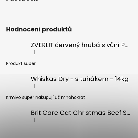
Hodnocení produktů
ZVERLIT červený hrubá s vůní Podestýlka kočka 10kg
|
Hodnocení produktu je 5 z 5 hvězdiček.
Produkt super
Whiskas Dry - s tuňákem - 14kg
|
Hodnocení produktu je 5 z 5 hvězdiček.
Krmivo super nakupují už mnohokrat
Brit Care Cat Christmas Beef Soup 75g
|
Hodnocení produktu je 5 z 5 hvězdiček.