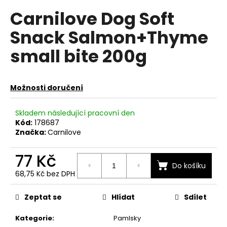
hodnocení
a
Carnilove Dog Soft
produktu
je
j
Snack Salmon+Thyme
0,0
í
z
small bite 200g
t
5
hvězdiček.
?
Možnosti doručení
Skladem následující pracovní den
HLEDAT
Kód:
178687
Značka:
Carnilove
77 Kč
D
Do košíku
o
68,75 Kč bez DPH
p
Měrná
cena:
o
Zeptat se
Hlídat
Sdílet
r
u
Kategorie
:
Pamlsky