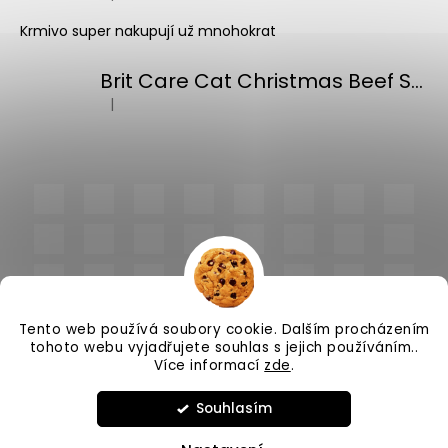
Hodnocení produktu je 5 z 5 hvězdiček.
Krmivo super nakupují už mnohokrat
Brit Care Cat Christmas Beef Soup 75g
|
Hodnocení produktu je 5 z 5 hvězdiček.
Tento web používá soubory cookie. Dalším procházením
tohoto webu vyjadřujete souhlas s jejich používáním..
Více informací
zde
.
Vytvořil Shoptet
Souhlasím
Copyright 2026
PlnímeMisky.cz
. Všechna práva
vyhrazena.
Upravit nastavení cookies