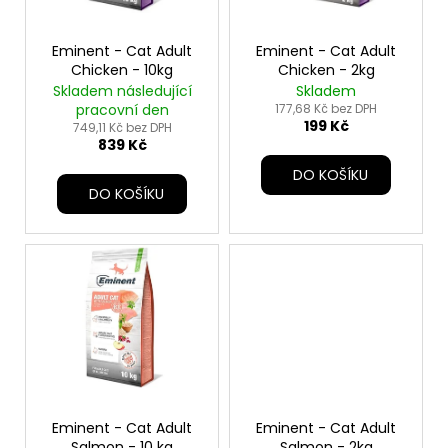
p
r
o
Eminent - Cat Adult
Eminent - Cat Adult
Chicken - 10kg
Chicken - 2kg
d
Skladem následující
Skladem
u
pracovní den
177,68 Kč bez DPH
199 Kč
k
749,11 Kč bez DPH
839 Kč
t
DO KOŠÍKU
ů
DO KOŠÍKU
Eminent - Cat Adult
Eminent - Cat Adult
Salmon - 10 kg
Salmon - 2kg