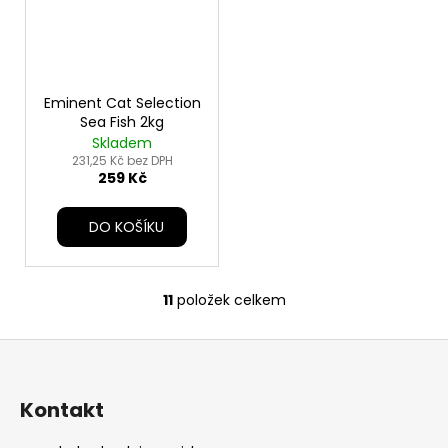
Eminent Cat Selection
Sea Fish 2kg
Skladem
231,25 Kč bez DPH
259 Kč
DO KOŠÍKU
11
položek celkem
O
v
Z
l
á
á
d
p
Kontakt
a
a
c