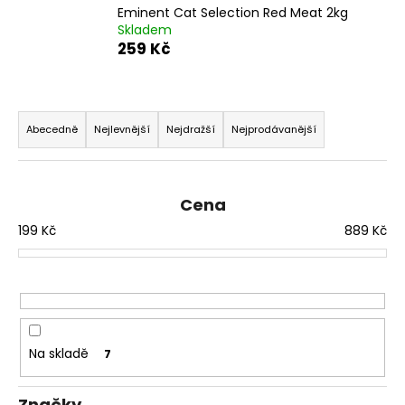
Eminent Cat Selection Red Meat 2kg
a
Skladem
j
259 Kč
í
t
Ř
?
a
Abecedně
Nejlevnější
Nejdražší
Nejprodávanější
z
e
n
Cena
HLEDAT
í
199
Kč
889
Kč
p
r
D
o
o
d
p
u
o
Na skladě
7
k
r
u
t
Značky