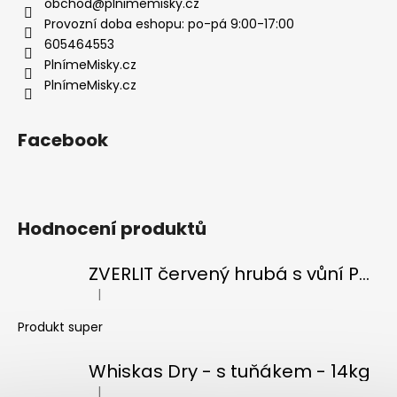
t
obchod
@
plnimemisky.cz
í
í
Provozní doba eshopu: po-pá 9:00-17:00
p
605464553
r
PlnímeMisky.cz
v
PlnímeMisky.cz
k
y
v
Facebook
ý
p
i
s
Hodnocení produktů
u
ZVERLIT červený hrubá s vůní Podestýlka kočka 10kg
|
Hodnocení produktu je 5 z 5 hvězdiček.
Produkt super
Whiskas Dry - s tuňákem - 14kg
|