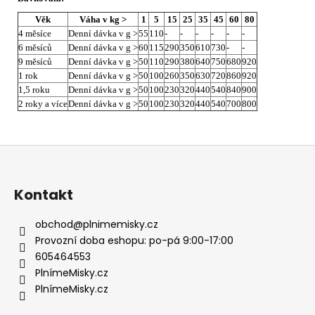
Věk
Váha v kg >
1
5
15
25
35
45
60
80
4 měsíce
Denní dávka v g >
55
110
-
-
-
-
-
-
6 měsíců
Denní dávka v g >
60
115
290
350
610
730
-
-
9 měsíců
Denní dávka v g >
50
110
290
380
640
750
680
920
1 rok
Denní dávka v g >
50
100
260
350
630
720
860
920
1,5 roku
Denní dávka v g >
50
100
230
320
440
540
840
900
2 roky a více
Denní dávka v g >
50
100
230
320
440
540
700
800
Z
á
p
Kontakt
a
t
obchod
@
plnimemisky.cz
í
Provozní doba eshopu: po-pá 9:00-17:00
605464553
PlnímeMisky.cz
PlnímeMisky.cz