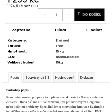
č
u
1 124,11 Kč bez DPH
Měrná
j
DO KOŠÍKU
cena:
e
m
e
Zeptat se
Hlídat
Sdílet
Kategorie
:
Eminent
Záruka
:
1 rok
Hmotnost
:
15 kg
EAN
:
8591184005186
Velikost balení
:
15kg
Popis
Související (1)
Hodnocení
Diskuze
Podrobný popis:
Kompletní krmivo pro psy všech plemen od 4 měsíců věku se zvýšenou
citlivostí.
Řada psů má citlivé zažívání, trpí potravinovými alergiemi
nebo kožními problémy. Speciální, lehce stravitelné krmivo z kvalitního
jehněčího masa a rýže je určeno právě pro hypoalergenní výživu. FMP