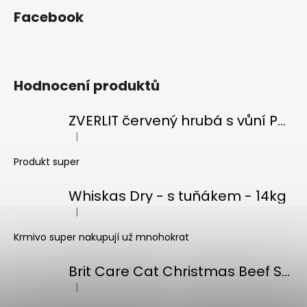
Facebook
Hodnocení produktů
ZVERLIT červený hrubá s vůní Podestýlka kočka 10kg
|
Hodnocení produktu je 5 z 5 hvězdiček.
Produkt super
Whiskas Dry - s tuňákem - 14kg
|
Hodnocení produktu je 5 z 5 hvězdiček.
Krmivo super nakupují už mnohokrat
Brit Care Cat Christmas Beef Soup 75g
|
Hodnocení produktu je 5 z 5 hvězdiček.