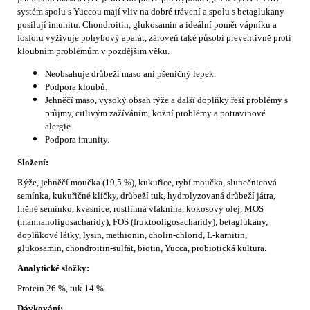
systém spolu s Yuccou mají vliv na dobré trávení a spolu s betaglukany
posilují imunitu. Chondroitin, glukosamin a ideální poměr vápníku a
fosforu vyživuje pohybový aparát, zároveň také působí preventivně proti
kloubním problémům v pozdějším věku.
Neobsahuje drůbeží maso ani pšeničný lepek.
Podpora kloubů.
Jehněčí maso, vysoký obsah rýže a další doplňky řeší problémy s
průjmy, citlivým zažíváním, kožní problémy a potravinové
alergie.
Podpora imunity.
Složení:
Rýže, jehněčí moučka (19,5 %), kukuřice, rybí moučka, slunečnicová
semínka, kukuřičné klíčky, drůbeží tuk, hydrolyzovaná drůbeží játra,
lněné semínko, kvasnice, rostlinná vláknina, kokosový olej, MOS
(mannanoligosacharidy), FOS (fruktooligosacharidy), betaglukany,
doplňkové látky, lysin, methionin, cholin-chlorid, L-karnitin,
glukosamin, chondroitin-sulfát, biotin, Yucca, probiotická kultura.
Analytické složky:
Protein 26 %, tuk 14 %.
Dávkování: