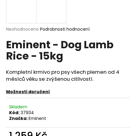
a
j
í
Průměrné
Neohodnoceno
Podrobnosti hodnocení
t
hodnocení
?
Eminent - Dog Lamb
produktu
je
Rice - 15kg
0,0
z
5
hvězdiček.
HLEDAT
Kompletní krmivo pro psy všech plemen od 4
měsíců věku se zvýšenou citlivostí.
Možnosti doručení
D
o
Skladem
p
Kód:
37934
o
Značka:
Eminent
r
u
1 259 Kč