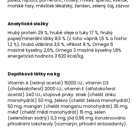
mořské řasy, měsíček lékařský, ženšen, zelený čaj, zázvor.
Analytické složky
Hrubý protein 29 %, hrubé oleje a tuky 17 %, hrubý
popel/minerální látky 8,5 % (z toho vápník 1,6 % a fosfor
1,2 %), hrubá vláknina 3,5 %, vlhkost 8 %, Omega 6
mastné kyseliny 2,6%, Omega 3 mastné kyseliny 1,8%
energetická hodnota 3 620 kcal/kg.
Doplňkové látky na kg
Vitamin A (retinyl acetat) 15000 I.U., vitamin D3
(cholekalciferol) 2000 I.U., vitamin E (alfatokoferol
acetát) 240 I.U., stopové prvky: zinek (chelát zinku
monohydrát) 50 mg, železo (chelát železa monohydrát)
50 mg, mangan (chelát manganu monohydrát) 35 mg,
měď (chelát mědi monohydrát) 15 mg, selen
(seleničitan sodný) 0,3 mg, jód 0,96 mg. Konzervováno
přírodními tokoferoly (rozmarýn, přírodní antioxidanty).