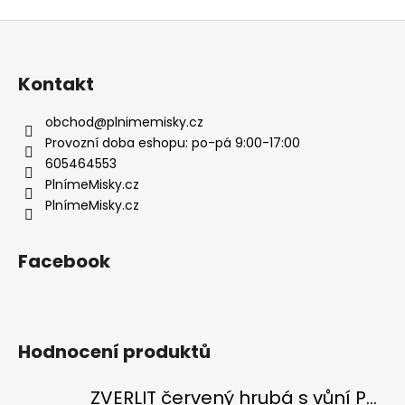
Z
á
p
Kontakt
a
t
obchod
@
plnimemisky.cz
í
Provozní doba eshopu: po-pá 9:00-17:00
605464553
PlnímeMisky.cz
PlnímeMisky.cz
Facebook
Hodnocení produktů
ZVERLIT červený hrubá s vůní Podestýlka kočka 10kg