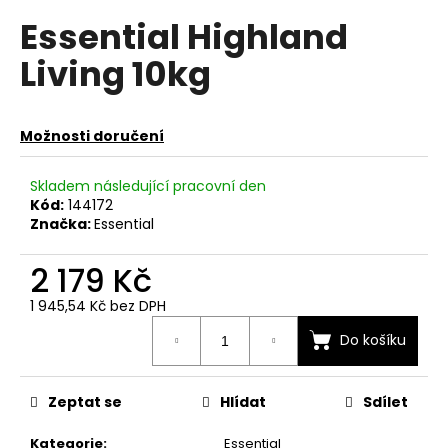
hodnocení
a
Essential Highland
produktu
je
j
Living 10kg
0,0
í
z
t
5
hvězdiček.
?
Možnosti doručení
Skladem následující pracovní den
Kód:
144172
Značka:
Essential
HLEDAT
2 179 Kč
1 945,54 Kč bez DPH
D
Měrná
o
Do košíku
cena:
p
o
Zeptat se
Hlídat
Sdílet
r
u
Kategorie
:
Essential