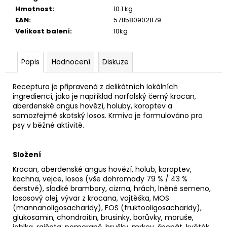
č
Hmotnost
:
10.1 kg
u
EAN
:
5711580902879
j
Velikost balení
:
10kg
e
m
e
Popis
Hodnocení
Diskuze
Receptura je připravená z delikátních lokálních
ingrediencí, jako je například norfolský černý krocan,
aberdenské angus hovězí, holuby, koroptev a
samozřejmě skotský losos. Krmivo je formulováno pro
psy v běžné aktivitě.
Složení
Krocan, aberdenské angus hovězí, holub, koroptev,
kachna, vejce, losos (vše dohromady 79 % / 43 %
čerstvé), sladké brambory, cizrna, hrách, lněné semeno,
lososový olej, vývar z krocana, vojtěška, MOS
(mannanoligosacharidy), FOS (fruktooligosacharidy),
glukosamin, chondroitin, brusinky, borůvky, moruše,
jablka, rajčata, pomeranč, hrušky, mrkev, špenát, květák,