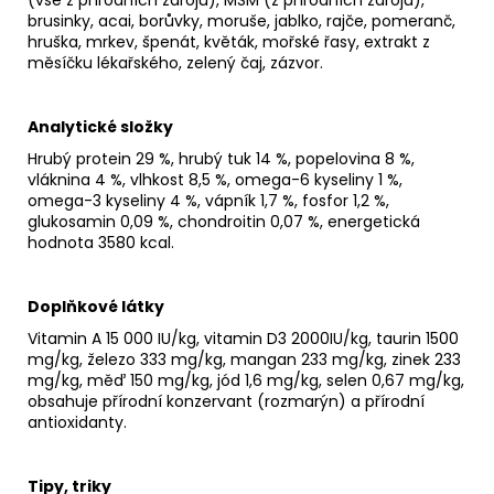
brusinky, acai, borůvky, moruše, jablko, rajče, pomeranč,
hruška, mrkev, špenát, květák, mořské řasy, extrakt z
měsíčku lékařského, zelený čaj, zázvor.
Analytické složky
Hrubý protein 29 %, hrubý tuk 14 %, popelovina 8 %,
vláknina 4 %, vlhkost 8,5 %, omega-6 kyseliny 1 %,
omega-3 kyseliny 4 %, vápník 1,7 %, fosfor 1,2 %,
glukosamin 0,09 %, chondroitin 0,07 %, energetická
hodnota 3580 kcal.
Doplňkové látky
Vitamin A 15 000 IU/kg, vitamin D3 2000IU/kg, taurin 1500
mg/kg, železo 333 mg/kg, mangan 233 mg/kg, zinek 233
mg/kg, měď 150 mg/kg, jód 1,6 mg/kg, selen 0,67 mg/kg,
obsahuje přírodní konzervant (rozmarýn) a přírodní
antioxidanty.
Tipy, triky