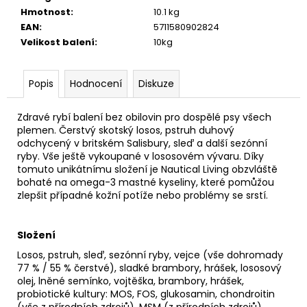
č
Hmotnost
:
10.1 kg
u
EAN
:
5711580902824
j
Velikost balení
:
10kg
e
m
e
Popis
Hodnocení
Diskuze
Zdravé rybí balení bez obilovin pro dospělé psy všech
plemen. Čerstvý skotský losos, pstruh duhový
odchycený v britském Salisbury, sleď a další sezónní
ryby. Vše ještě vykoupané v lososovém vývaru. Díky
tomuto unikátnímu složení je Nautical Living obzvláště
bohaté na omega-3 mastné kyseliny, které pomůžou
zlepšit případné kožní potíže nebo problémy se srstí.
Složení
Losos, pstruh, sleď, sezónní ryby, vejce (vše dohromady
77 % / 55 % čerstvé), sladké brambory, hrášek, lososový
olej, lněné semínko, vojtěška, brambory, hrášek,
probiotické kultury: MOS, FOS, glukosamin, chondroitin
(vše z přírodních zdrojů), MSM (z přírodních zdrojů),