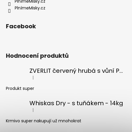
PlnímeMisky.cz
PlnímeMisky.cz
Facebook
Hodnocení produktů
ZVERLIT červený hrubá s vůní Podestýlka kočka 10kg
|
Hodnocení produktu je 5 z 5 hvězdiček.
Produkt super
Whiskas Dry - s tuňákem - 14kg
|
Hodnocení produktu je 5 z 5 hvězdiček.
Krmivo super nakupují už mnohokrat