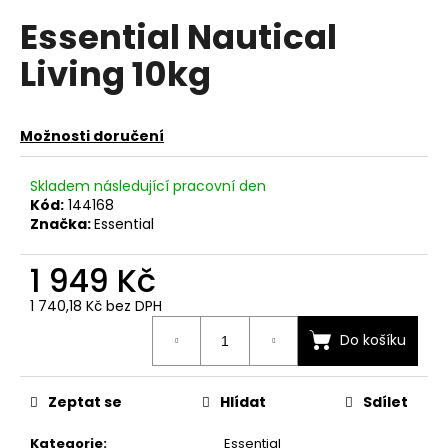
hodnocení
a
Essential Nautical
produktu
je
j
Living 10kg
0,0
í
z
t
5
hvězdiček.
?
Možnosti doručení
Skladem následující pracovní den
Kód:
144168
Značka:
Essential
HLEDAT
1 949 Kč
1 740,18 Kč bez DPH
D
Měrná
o
Do košíku
cena:
p
o
Zeptat se
Hlídat
Sdílet
r
u
Kategorie
:
Essential