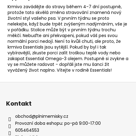
Krmivo zavádějte do stravy během 4-7 dní postupně,
protože tato skvělá změna stravování znamená nový
životní styl vašeho psa. V prvním týdnu se proto
nelekejte, když bude trpět zvýšeným nadýmáním, vše je
v pořádku. Stolice může být v prvním týdnu trochu
měkčí. Nebuďte ani překvapeni, pokud váš pes svou
normální porci nedojí. Není to kvůli chuti, ale proto, že
krmiva Essentials jsou sytější. Pokud by byl i tak
vybíravější, zkuste porci zalít troškou teplé vody nebo
zakapat Essential Omega-3 olejem. Postupně si zvykne a
vy se můžete radovat - dopřáli jste mu šanci žit
vyvážený život naplno. Vítejte v rodině Essentials!
Z
á
p
Kontakt
a
t
obchod
@
plnimemisky.cz
í
Provozní doba eshopu: po-pá 9:00-17:00
605464553