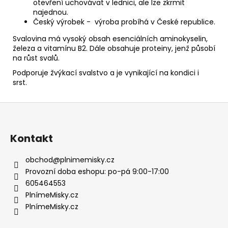
otevření uchovávat v lednici, ale lze zkrmit
najednou.
Český výrobek - výroba probíhá v České republice.
Svalovina má vysoký obsah esenciálních aminokyselin,
železa a vitamínu B2. Dále obsahuje proteiny, jenž působí
na růst svalů.
Podporuje žvýkací svalstvo a je vynikající na kondici i
srst.
Z
á
p
Kontakt
a
t
obchod
@
plnimemisky.cz
í
Provozní doba eshopu: po-pá 9:00-17:00
605464553
PlnímeMisky.cz
PlnímeMisky.cz