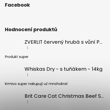
Facebook
Hodnocení produktů
ZVERLIT červený hrubá s vůní Podestýlka kočka 10kg
|
Hodnocení produktu je 5 z 5 hvězdiček.
Produkt super
Whiskas Dry - s tuňákem - 14kg
|
Hodnocení produktu je 5 z 5 hvězdiček.
Krmivo super nakupují už mnohokrat
Brit Care Cat Christmas Beef Soup 75g
|
Hodnocení produktu je 5 z 5 hvězdiček.