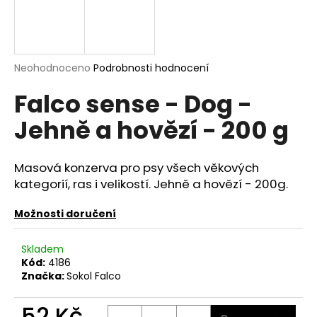
a
j
í
Průměrné
Neohodnoceno
Podrobnosti hodnocení
t
hodnocení
?
Falco sense - Dog -
produktu
je
Jehně a hovězí - 200 g
0,0
z
5
hvězdiček.
HLEDAT
Masová konzerva pro psy všech věkových
kategorií, ras i velikostí. Jehně a hovězí - 200g.
Možnosti doručení
D
o
Skladem
p
Kód:
4186
o
Značka:
Sokol Falco
r
u
52 Kč