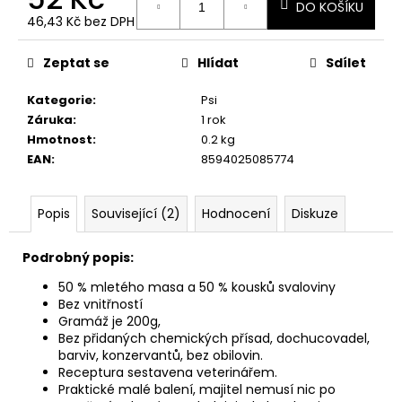
č
DO KOŠÍKU
u
46,43 Kč bez DPH
Měrná
j
cena:
e
Zeptat se
Hlídat
Sdílet
m
e
Kategorie
:
Psi
Záruka
:
1 rok
Hmotnost
:
0.2 kg
EAN
:
8594025085774
Popis
Související (2)
Hodnocení
Diskuze
Podrobný popis:
50 % mletého masa a 50 % kousků svaloviny
Bez vnitřností
Gramáž je 200g,
Bez přidaných chemických přísad, dochucovadel,
barviv, konzervantů, bez obilovin.
Receptura sestavena veterinářem.
Praktické malé balení, majitel nemusí nic po