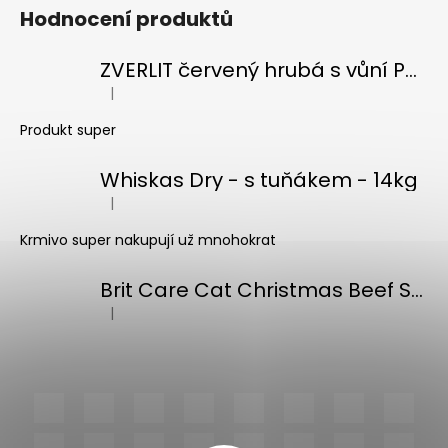
Hodnocení produktů
ZVERLIT červený hrubá s vůní Podestýlka kočka 10kg
|
Hodnocení produktu je 5 z 5 hvězdiček.
Produkt super
Whiskas Dry - s tuňákem - 14kg
|
Hodnocení produktu je 5 z 5 hvězdiček.
Krmivo super nakupují už mnohokrat
Brit Care Cat Christmas Beef Soup 75g
|
Hodnocení produktu je 5 z 5 hvězdiček.