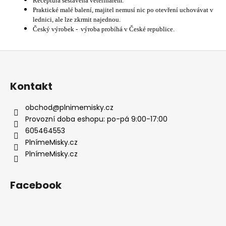
Receptura sestavena veterinářem.
Praktické malé balení, majitel nemusí nic po otevření uchovávat v
lednici, ale lze zkrmit najednou.
Český výrobek - výroba probíhá v České republice.
Z
á
p
Kontakt
a
t
obchod
@
plnimemisky.cz
í
Provozní doba eshopu: po-pá 9:00-17:00
605464553
PlnímeMisky.cz
PlnímeMisky.cz
Facebook