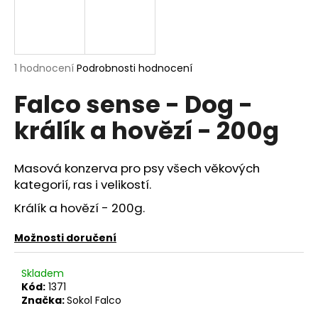
a
j
í
Průměrné
1 hodnocení
Podrobnosti hodnocení
t
hodnocení
?
Falco sense - Dog -
produktu
je
králík a hovězí - 200g
5,0
z
5
hvězdiček.
HLEDAT
Masová konzerva pro psy všech věkových
kategorií, ras i velikostí.
Králík a hovězí - 200g.
D
Možnosti doručení
o
p
o
Skladem
r
Kód:
1371
Značka:
Sokol Falco
u