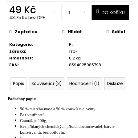
č
49 Kč
u
DO KOŠÍKU
j
43,75 Kč bez DPH
e
Měrná
m
cena:
Zeptat se
Hlídat
Sdílet
e
Kategorie
:
Psi
Záruka
:
1 rok
Hmotnost
:
0.2 kg
EAN
:
8594025085798
Popis
Související (3)
Hodnocení (1)
Diskuze
Podrobný popis:
50 % mletého masa a 50 % kousků svaloviny
Bez vnitřností
Gramáž je 200g,
Bez přidaných chemických přísad, dochucovadel, barviv,
konzervantů, bez obilovin.