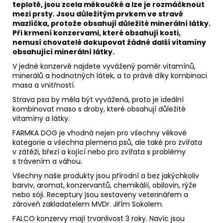
teplotě, jsou zcela měkoučké a lze je rozmáčknout
mezi prsty. Jsou důležitým prvkem ve stravě
mazlíčka, protože obsahují důležité minerální látky.
Při krmení konzervami, které obsahují kosti,
nemusí chovatelé dokupovat žádné další vitamíny
obsahující minerální látky.
V jedné konzervě najdete vyvážený poměr vitamínů,
minerálů a hodnotných látek, a to právě díky kombinaci
masa a vnitřností.
Strava psa by měla být vyvážená, proto je ideální
kombinovat maso s droby, které obsahují důležité
vitamíny a látky.
FARMKA DOG je vhodná nejen pro všechny věkové
kategorie a všechna plemena psů, ale také pro zvířata
v zátěži, březí a kojící nebo pro zvířata s problémy
s trávením a váhou.
Všechny naše produkty jsou přírodní a bez jakýchkoliv
barviv, aromat, konzervantů, chemikálií, obilovin, rýže
nebo sóji. Receptury jsou sestaveny veterinářem a
zároveň zakladatelem MVDr. Jiřím Sokolem.
FALCO konzervy mají trvanlivost 3 roky. Navíc jsou