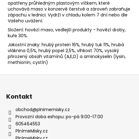
opatřeny průhledným plastovým víčkem, které
uchovává maso v konzervě čerstvé a zároveň zabraňuje
zápachu v lednici. Vydrží v chladu kolem 7 dní nebo dle
Vašeho uvážení.
Složení: hovězí maso, vedlejší produkty - hovězí droby,
kuře 30%.
Jakostní znaky: hrubý protein 16%, hrubý tuk 11%, hrubá
vláknina 0,5%, hrubý popel 2,5%, vlhkost 70%, vysoký
přirozený obsah vitamínů (A,E,D) a aminokyselin (lysin,
methionín, cystín)
Z
á
p
Kontakt
a
t
obchod
@
plnimemisky.cz
í
Provozní doba eshopu: po-pá 9:00-17:00
605464553
PlnímeMisky.cz
PlnímeMisky.cz