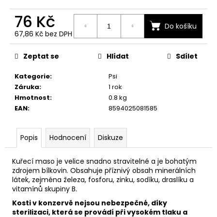
č
u
76 Kč
j
Do košíku
e
67,86 Kč bez DPH
m
Měrná
cena:
e
Zeptat se
Hlídat
Sdílet
Kategorie
:
Psi
Záruka
:
1 rok
Hmotnost
:
0.8 kg
EAN
:
8594025081585
Popis
Hodnocení
Diskuze
Kuřecí maso je velice snadno stravitelné a je bohatým
zdrojem bílkovin. Obsahuje příznivý obsah minerálních
látek, zejména železa, fosforu, zinku, sodíku, draslíku a
vitamínů skupiny B.
Kosti v konzervě nejsou nebezpečné, díky
sterilizaci, která se provádí při vysokém tlaku a