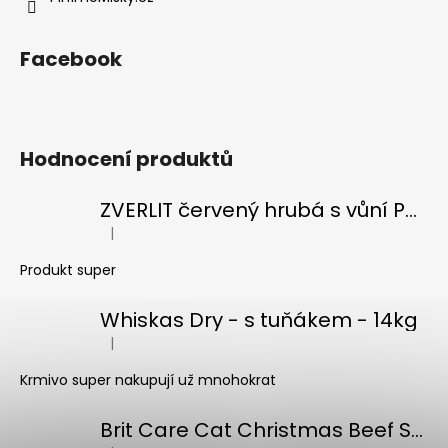
Facebook
Hodnocení produktů
ZVERLIT červený hrubá s vůní Podestýlka kočka 10kg
|
Hodnocení produktu je 5 z 5 hvězdiček.
Produkt super
Whiskas Dry - s tuňákem - 14kg
|
Hodnocení produktu je 5 z 5 hvězdiček.
Krmivo super nakupují už mnohokrat
Brit Care Cat Christmas Beef Soup 75g