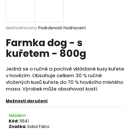
a
j
í
Průměrné
Neohodnoceno
Podrobnosti hodnocení
t
hodnocení
?
Farmka dog - s
produktu
je
kuřetem - 800g
0,0
z
5
hvězdiček.
HLEDAT
Jedná se o ručně a poctivě vkládané kusy kuřete
v hovězím. Obsahuje celkem 30 % ručně
vložených kusů kuřete do 70 % hovězího mletého
masa. Výrobek může obsahovat kosti.
D
o
Možnosti doručení
p
o
Skladem
r
Kód:
5641
u
Značka:
Sokol Falco