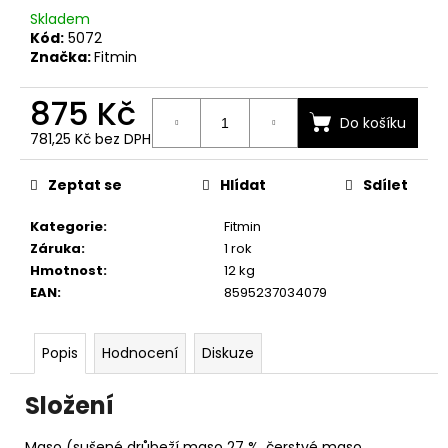
č
Skladem
u
Kód:
5072
j
Značka:
Fitmin
e
m
875 Kč
e
Do košíku
781,25 Kč bez DPH
Měrná
cena:
Zeptat se
Hlídat
Sdílet
Kategorie
:
Fitmin
Záruka
:
1 rok
Hmotnost
:
12 kg
EAN
:
8595237034079
Popis
Hodnocení
Diskuze
Složení
Maso (sušené drůbeží maso 27 %, čerstvé maso