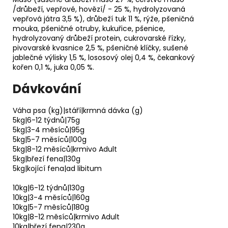
/drůbeží, vepřové, hovězí/ - 25 %, hydrolyzovaná
vepřová játra 3,5 %), drůbeží tuk 11 %, rýže, pšeničná
mouka, pšeničné otruby, kukuřice, pšenice,
hydrolyzovaný drůbeží protein, cukrovarské řízky,
pivovarské kvasnice 2,5 %, pšeničné klíčky, sušené
jablečné výlisky 1,5 %, lososový olej 0,4 %, čekankový
kořen 0,1 %, juka 0,05 %.
Dávkování
Váha psa (kg)|stáří|krmná dávka (g)
5kg|6-12 týdnů|75g
5kg|3-4 měsíců|95g
5kg|5-7 měsíců|100g
5kg|8-12 měsíců|krmivo Adult
5kg|březí fena|130g
5kg|kojící fena|ad libitum
10kg|6-12 týdnů|130g
10kg|3-4 měsíců|160g
10kg|5-7 měsíců|180g
10kg|8-12 měsíců|krmivo Adult
10kg|březí fena|230g