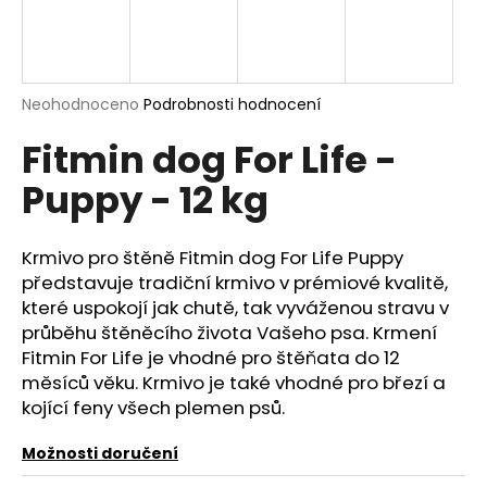
a
j
í
Průměrné
Neohodnoceno
Podrobnosti hodnocení
t
hodnocení
?
Fitmin dog For Life -
produktu
je
Puppy - 12 kg
0,0
z
5
hvězdiček.
HLEDAT
Krmivo pro štěně Fitmin dog For Life Puppy
představuje tradiční krmivo v prémiové kvalitě,
které uspokojí jak chutě, tak vyváženou stravu v
průběhu štěněcího života Vašeho psa. Krmení
D
Fitmin For Life je vhodné pro štěňata do 12
o
měsíců věku. Krmivo je také vhodné pro březí a
p
kojící feny všech plemen psů.
o
r
Možnosti doručení
u