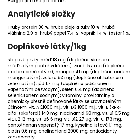
80kg|kojící fena|ad libitum
Analytické složky
Hrubý protein 30 %, hrubé oleje a tuky 18 %, hrubá
vláknina 2,9 %, hrubý popel 7,4 %, vápník 1,4 %, fosfor 1 %.
Doplňkové látky/1kg
stopové prvky: měď 18 mg (doplněno síranem
měďnatým pentahydrátem), zinek 157 mg (doplněno
oxidem zinečnatým), mangan 41 mg (doplněno oxidem
manganatým), železo 93 mg (doplněno uhličitanem
železnatým), jód 1,7 mg (doplněno jodičnanem
vápenatým bezvodým), selen 0,4 mg (doplněno
seleničitanem sodným); vitamíny, provitamíny a
chemicky přesně definované látky se srovnatelným
účinkem: vit. A 21000 m.j., vit. D3 1800 m.j., vit. E (RRR-
alfa-tokoferol) 140 mg, niacinamid 68 mg, vit. B1 6,5 mg,
vit. B2 12 mg, vit. B6 6 mg, vit. B12 27 µg, vit. C 173 mg,
pantothenan vápenatý 17 mg, kyselina listová 1,1 mg,
biotin 0,6 mg, cholinchlorid 2000 mg; antioxidanty,
konzervanty.