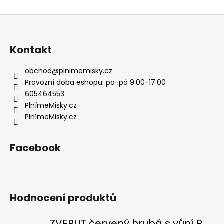
Z
á
p
Kontakt
a
t
obchod
@
plnimemisky.cz
í
Provozní doba eshopu: po-pá 9:00-17:00
605464553
PlnímeMisky.cz
PlnímeMisky.cz
Facebook
Hodnocení produktů
ZVERLIT červený hrubá s vůní Podestýlka kočka 10kg