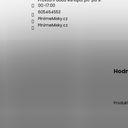
í
00-17:00
605464553
PlnímeMisky.cz
PlnímeMisky.cz
Hodn
Produk