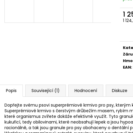
1 
1 124
Měr
cena
Kate
Záru
Hmo
EAN
:
Popis
Související (1)
Hodnocení
Diskuze
Dopřejte svému psovi superprémiové krmivo pro psy, kterým kr
Superprémiové krmivo s čerstvým drůbežím masem, rybím mas
které organismus zvířete dokáže efektivně využít. Tyto granul
kukuřicí, tedy obilovinami, které neobsahují lepek a jsou hypoal
racionálně, a tak jsou granule pro psy obohaceny o dentální p