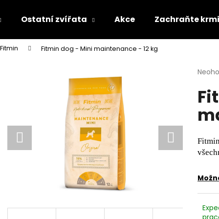
Ostatní zvířata
Akce
Zachraňte krm
Fitmin
Fitmin dog - Mini maintenance - 12 kg
Co potřebujete najít?
Průmě
Neoh
hodno
Fi
produ
HLEDAT
je
ma
0,0
z
5
Doporučujeme
hvězdi
Fitmi
všech
Možno
Expe
prac