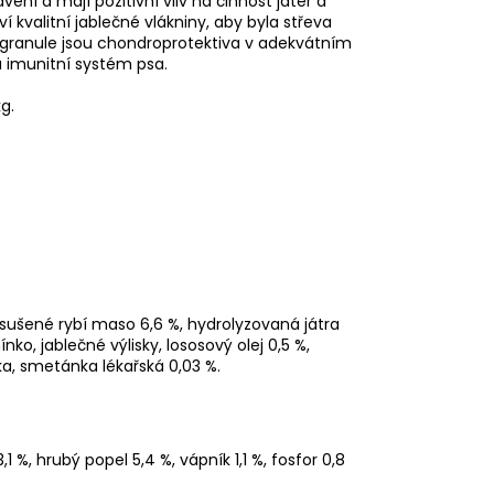
ení a mají pozitivní vliv na činnost jater a
í kvalitní jablečné vlákniny, aby byla střeva
í granule jsou chondroprotektiva v adekvátním
 a imunitní systém psa.
g.
sušené rybí maso 6,6 %, hydrolyzovaná játra
nko, jablečné výlisky, lososový olej 0,5 %,
uka, smetánka lékařská 0,03 %.
1 %, hrubý popel 5,4 %, vápník 1,1 %, fosfor 0,8