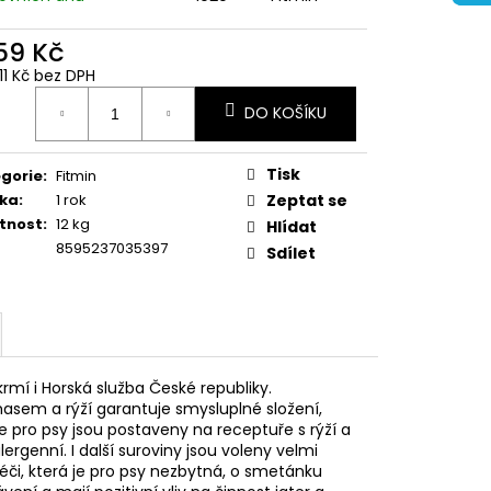
259 Kč
,11 Kč bez DPH
ná
DO KOŠÍKU
:
Tisk
gorie
:
Fitmin
ka
:
1 rok
Zeptat se
tnost
:
12 kg
Hlídat
8595237035397
Sdílet
mí i Horská služba České republiky.
em a rýží garantuje smysluplné složení,
e pro psy jsou postaveny na receptuře s rýží a
ergenní. I další suroviny jsou voleny velmi
éči, která je pro psy nezbytná, o smetánku