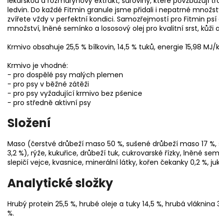
lékařskou a rozmarýnový extrakt, suroviny, které povzbuzují tráv
ledvin. Do každé Fitmin granule jsme přidali i nepatrné množstv
zvířete vždy v perfektní kondici. Samozřejmostí pro Fitmin ps
množství, lněné semínko a lososový olej pro kvalitní srst, kůži
Krmivo obsahuje 25,5 % bílkovin, 14,5 % tuků, energie 15,98 MJ/k
Krmivo je vhodné:
- pro dospělé psy malých plemen
- pro psy v běžné zátěži
- pro psy vyžadující krmivo bez pšenice
- pro středně aktivní psy
Složení
Maso (čerstvé drůbeží maso 50 %, sušené drůbeží maso 17 %, 
3,2 %), rýže, kukuřice, drůbeží tuk, cukrovarské řízky, lněné semí
slepičí vejce, kvasnice, minerální látky, kořen čekanky 0,2 %, j
Analytické složky
Hrubý protein 25,5 %, hrubé oleje a tuky 14,5 %, hrubá vláknina 3,
%.