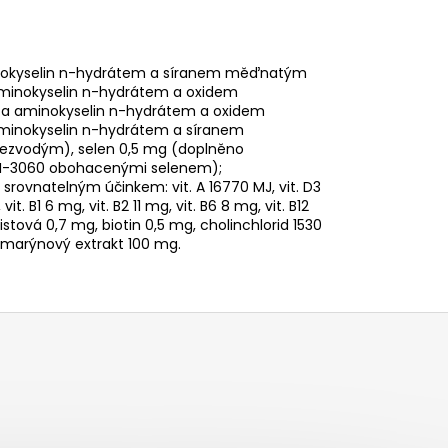
nokyselin n-hydrátem a síranem měďnatým
aminokyselin n-hydrátem a oxidem
a aminokyselin n-hydrátem a oxidem
minokyselin n-hydrátem a síranem
ezvodým), selen 0,5 mg (doplněno
 I-3060 obohacenými selenem);
srovnatelným účinkem: vit. A 16770 MJ, vit. D3
. B1 6 mg, vit. B2 11 mg, vit. B6 8 mg, vit. B12
stová 0,7 mg, biotin 0,5 mg, cholinchlorid 1530
ozmarýnový extrakt 100 mg.