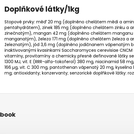
Doplňkové látky/1kg
Stopové prvky: měď 20 mg (doplněno chelátem mědi a ami
pentahydrátem), zinek 185 mg (doplněno chelátem zinku a 
zinečnatým), mangan 42 mg (doplněno chelátem manganu 
manganatým), železo 171 mg (doplněno chelátem železa a a
železnatým), jód 3,6 mg (doplněno jodičnanem vápenatým b
inaktivovanými kvasinkami Saccharomyces cerevisiae CNCM
vitamíny, provitamíny a chemicky přesně definované látky se 
1300 MJ, vit. E (RRR-alfa-tokoferol) 380 mg, niacinamid 58 mg, vit
166 µg, vit. C 300 mg, pantothenan vápenatý 20 mg, kyselina li
mg; antioxidanty; konzervanty; senzorické doplňkové látky: r
ebook