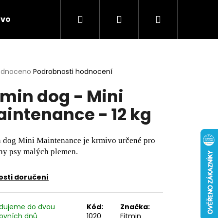
Hledat
Přihlášení
Nákupní
ivo
Chovatelské potřeby
Novinky
Anti
košík
rné
odnoceno
Podrobnosti hodnocení
cení
tmin dog - Mini
ktu
intenance - 12 kg
ček.
n dog Mini Maintenance je krmivo určené pro
ny psy malých plemen.
sti doručení
dujeme do dvou
Kód:
Značka:
ovních dnů
1020
Fitmin