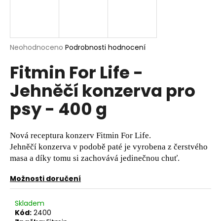
a
j
í
Průměrné
Neohodnoceno
Podrobnosti hodnocení
t
hodnocení
?
Fitmin For Life -
produktu
je
Jehněčí konzerva pro
0,0
z
psy - 400 g
5
hvězdiček.
HLEDAT
Nová receptura konzerv Fitmin For Life.
Jehněčí konzerva v podobě paté je vyrobena z čerstvého
D
masa a díky tomu si zachovává jedinečnou chuť.
o
p
Možnosti doručení
o
r
Skladem
u
Kód:
2400