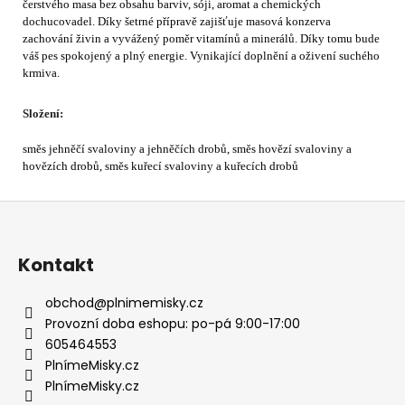
čerstvého masa bez obsahu barviv, sóji, aromat a chemických
dochucovadel. Díky šetrné přípravě zajišťuje masová konzerva
zachování živin a vyvážený poměr vitamínů a minerálů. Díky tomu bude
váš pes spokojený a plný energie. Vynikající doplnění a oživení suchého
krmiva.
Složení:
směs jehněčí svaloviny a jehněčích drobů, směs hovězí svaloviny a
hovězích drobů, směs kuřecí svaloviny a kuřecích drobů
Z
á
p
Kontakt
a
t
obchod
@
plnimemisky.cz
í
Provozní doba eshopu: po-pá 9:00-17:00
605464553
PlnímeMisky.cz
PlnímeMisky.cz