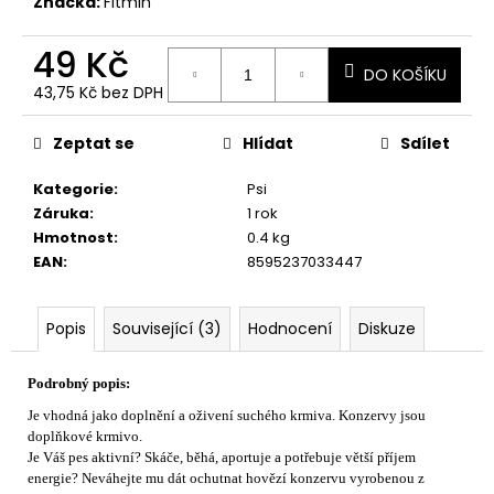
č
Značka:
Fitmin
u
j
49 Kč
e
DO KOŠÍKU
43,75 Kč bez DPH
m
Měrná
e
cena:
Zeptat se
Hlídat
Sdílet
Kategorie
:
Psi
Záruka
:
1 rok
Hmotnost
:
0.4 kg
EAN
:
8595237033447
Popis
Související (3)
Hodnocení
Diskuze
Podrobný popis:
Je vhodná jako doplnění a oživení suchého krmiva. Konzervy jsou
doplňkové krmivo.
Je Váš pes aktivní? Skáče, běhá, aportuje a potřebuje větší příjem
energie? Neváhejte mu dát ochutnat hovězí konzervu vyrobenou z