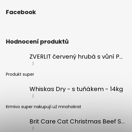
Facebook
Hodnocení produktů
ZVERLIT červený hrubá s vůní Podestýlka kočka 10kg
|
Hodnocení produktu je 5 z 5 hvězdiček.
Produkt super
Whiskas Dry - s tuňákem - 14kg
|
Hodnocení produktu je 5 z 5 hvězdiček.
Krmivo super nakupují už mnohokrat
Brit Care Cat Christmas Beef Soup 75g
|
Hodnocení produktu je 5 z 5 hvězdiček.