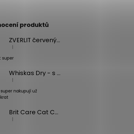
ocení produktů
ZVERLIT červený hrubá s vůní Podestýlka kočka 10kg
|
Hodnocení produktu je 5 z 5 hvězdiček.
t super
Whiskas Dry - s tuňákem - 14kg
|
Hodnocení produktu je 5 z 5 hvězdiček.
 super nakupují už
krat
Brit Care Cat Christmas Beef Soup 75g
|
Hodnocení produktu je 5 z 5 hvězdiček.