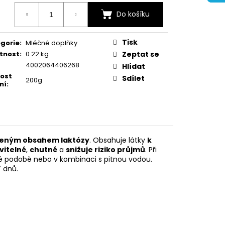
ná
Do košíku
:
Tisk
gorie
:
Mléčné doplňky
tnost
:
0.22 kg
Zeptat se
4002064406268
Hlídat
kost
Sdílet
200g
ní
:
ženým obsahem laktózy
. Obsahuje látky
k
vitelné
,
chutné
a
snižuje riziko průjmů
. Při
té podobě nebo v kombinaci s pitnou vodou.
 dnů.