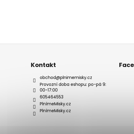
Z
á
p
Kontakt
Fac
a
t
obchod
@
plnimemisky.cz
í
Provozní doba eshopu: po-pá 9:
00-17:00
605464553
PlnímeMisky.cz
PlnímeMisky.cz