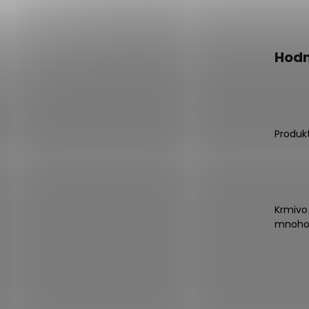
Hodn
Produk
Krmivo
mnoho