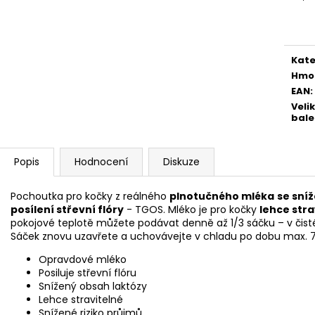
Měr
cena
Kate
Hmo
EAN
:
Veli
bale
Popis
Hodnocení
Diskuze
Pochoutka pro kočky z reálného
plnotučného mléka
se sní
posílení střevní flóry
- TGOS. Mléko je pro kočky
lehce stra
pokojové teplotě můžete podávat denně až 1/3 sáčku – v čis
Sáček znovu uzavřete a uchovávejte v chladu po dobu max. 7
Opravdové mléko
Posiluje střevní flóru
Snížený obsah laktózy
Lehce stravitelné
Snížené riziko průjmů