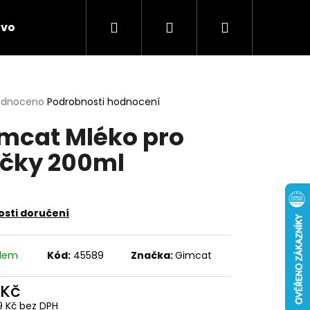
Hledat
Přihlášení
Nákupní
ivo
Chovatelské potřeby
Novinky
Anti
košík
rné
odnoceno
Podrobnosti hodnocení
cení
mcat Mléko pro
ktu
čky 200ml
ček.
sti doručení
adem
Kód:
45589
Značka:
Gimcat
 Kč
9 Kč bez DPH