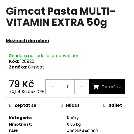
hodnocení
a
Gimcat Pasta MULTI-
produktu
je
j
VITAMIN EXTRA 50g
0,0
í
z
t
5
hvězdiček.
?
Možnosti doručení
Skladem následující pracovní den
Kód:
120920
Značka:
Gimcat
HLEDAT
79 Kč
Do košíku
70,54 Kč bez DPH
D
Měrná
o
cena:
Zeptat se
Hlídat
Sdílet
p
o
Kategorie
:
Kočky
r
Hmotnost
:
0.05 kg
u
EAN
:
4002064401300