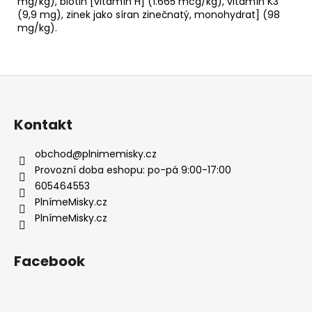
mg/kg), biotin [vitamín H] (1.665 mcg/kg), vitamín K3
(9,9 mg), zinek jako síran zinečnatý, monohydrat] (98
mg/kg).
Z
á
p
Kontakt
a
t
obchod
@
plnimemisky.cz
í
Provozní doba eshopu: po-pá 9:00-17:00
605464553
PlnímeMisky.cz
PlnímeMisky.cz
Facebook