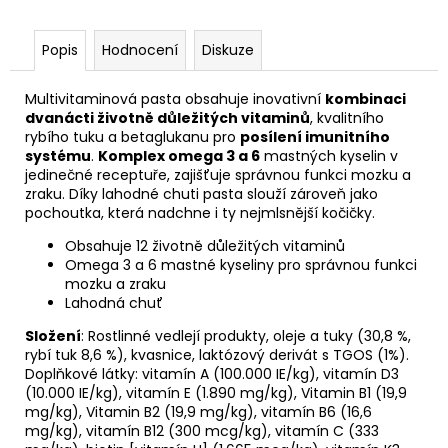
č
u
j
Popis
Hodnocení
Diskuze
e
m
Multivitaminová pasta obsahuje inovativní
kombinaci
e
dvanácti životně důležitých vitaminů
, kvalitního
rybího tuku a betaglukanu pro
posílení imunitního
systému
.
Komplex omega 3 a 6
mastných kyselin v
jedinečné receptuře, zajišťuje správnou funkci mozku a
zraku. Díky lahodné chuti pasta slouží zároveň jako
pochoutka, která nadchne i ty nejmlsnější kočičky.
Obsahuje 12 životně důležitých vitaminů
Omega 3 a 6 mastné kyseliny pro správnou funkci
mozku a zraku
Lahodná chuť
Složení
: Rostlinné vedlejí produkty, oleje a tuky (30,8 %,
rybí tuk 8,6 %), kvasnice, laktózový derivát s TGOS (1%).
Doplňkové látky: vitamín A (100.000 IE/kg), vitamín D3
(10.000 IE/kg), vitamín E (1.890 mg/kg), Vitamin B1 (19,9
mg/kg), Vitamin B2 (19,9 mg/kg), vitamín B6 (16,6
mg/kg), vitamín B12 (300 mcg/kg), vitamín C (333