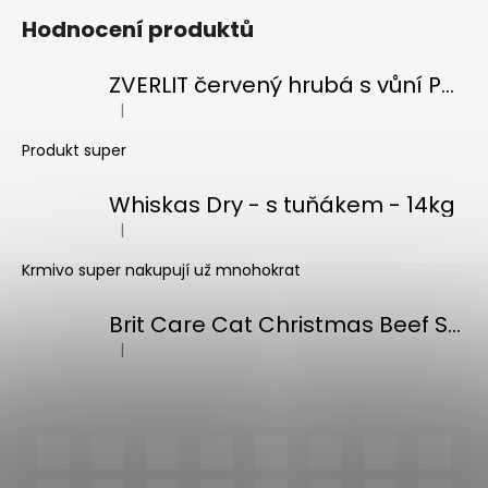
Hodnocení produktů
ZVERLIT červený hrubá s vůní Podestýlka kočka 10kg
|
Hodnocení produktu je 5 z 5 hvězdiček.
Produkt super
Whiskas Dry - s tuňákem - 14kg
|
Hodnocení produktu je 5 z 5 hvězdiček.
Krmivo super nakupují už mnohokrat
Brit Care Cat Christmas Beef Soup 75g
|
Hodnocení produktu je 5 z 5 hvězdiček.