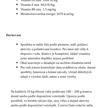
Vitamín D3 min. 1000 IU/kg
Vitamín E min. 60,0 IU/kg
Vitamín B6 min. 1,5 mg/kg
Metabolizovatelná energie 3470 kcal/kg
Dávkování
Spotřeba se může lišit podle plemene, stáří, pohlaví,
aktivity a požadované kondice. Pes musí mít vždy k
dispozici vodu. Krmivo je kompletní, žádné vitamíny
nebo minerální doplňky nejsou potřebné
Obal uzavírejte a skladujte na suchém chladném místě
Pro vaši jistotu kontrolujte data uváděná na obalu: datum
spotřeby, hmotnost a krmné návody, včetně důležitých
údajů o výrobní šarži, místu a zemi výroby
Na každých 10 kg tělesné váhy podávejte 100 – 200 g krmiva
denně anebo podle doporučení veterináře. Upravte podle
prostředí, ve kterém váš pes žije, rasy, věku a stupně aktivity
anebo podle doporučení veterináře. Čerstvá čistá voda by měla