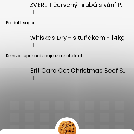
ZVERLIT červený hrubá s vůní Podestýlka kočka 10kg
|
Hodnocení produktu je 5 z 5 hvězdiček.
Produkt super
Whiskas Dry - s tuňákem - 14kg
|
Hodnocení produktu je 5 z 5 hvězdiček.
Krmivo super nakupují už mnohokrat
Brit Care Cat Christmas Beef Soup 75g
|
Hodnocení produktu je 5 z 5 hvězdiček.