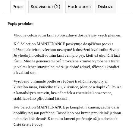
Popis
Související (2)
Hodnocení
Diskuze
Popis produktu
Vhodné celoživotní krmivo pro zdravé dospělé psy všech plemen.
K-9 Selection MAINTENANCE poskytuje dospělému psovi s
běžnou aktivitou všechno nezbytné k dosažení kvalitního života.
Je vhodným celoživotním krmivem pro psy, kteří už ukončili fázi
růstu. Mnoha generacemi psů prověřené krmivo vyrobené z kuřat
je velmi lehce stravitelné, udržuje dobré zdraví, tělesnou kondici
a kvalitní srst.
Vyrobeno v Kanadě podle osvědčené tradiční receptury z
kuřecího masa, kuřecího tuku, kukuřice, pšenice a doplňků. Pouze
z kanadských surovin, bez náhražek a chemické konzervace,
stabilizováno přírodními látkami.
K-9 Selection MAINTENANCE je kompletní krmení, žádné další
doplňky nejsou potřebné. Dospělého psa krmte pravidelně jednou
nebo dvakrát denně. K tomuto krmení potřebuje už jen dostatek
čisté čerstvé vody.