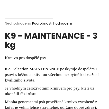
a
j
í
Průměrné
Neohodnoceno
Podrobnosti hodnocení
t
hodnocení
?
K9 - MAINTENANCE - 3
produktu
je
kg
0,0
z
5
hvězdiček.
HLEDAT
Krmivo pro dospělé psy
K-9 Selection MAINTENANCE poskytuje dospělému
psovi s běžnou aktivitou všechno nezbytné k dosažení
D
kvalitního života.
o
p
Je vhodným celoživotním krmivem pro psy, kteří už
o
ukončili fázi růstu.
r
Mnoha generacemi psů prověřené krmivo vyrobené z
u
kuřat je velmi lehce stravitelné, udržuje dobré zdraví,