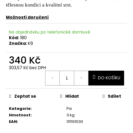
č
tělesnou kondici a kvalitní srst.
u
j
Možnosti doručení
e
m
Na objednávku po telefonické domluvě
e
Kód:
180
Značka:
K9
340 Kč
303,57 Kč bez DPH
Měrná
DO KOŠÍKU
cena:
Zeptat se
Hlídat
Sdílet
Kategorie
:
Psi
Hmotnost
:
3 kg
EAN
:
1111101030