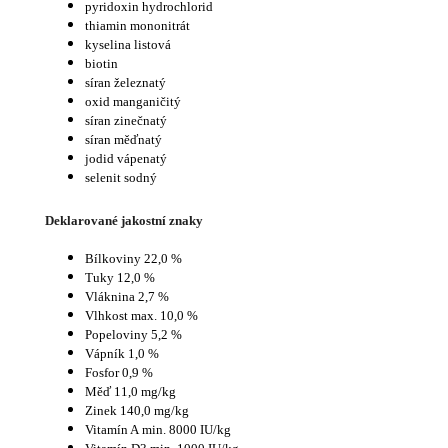
pyridoxin hydrochlorid
thiamin mononitrát
kyselina listová
biotin
síran železnatý
oxid manganičitý
síran zinečnatý
síran měďnatý
jodid vápenatý
selenit sodný
Deklarované jakostní znaky
Bílkoviny 22,0 %
Tuky 12,0 %
Vláknina 2,7 %
Vlhkost max. 10,0 %
Popeloviny 5,2 %
Vápník 1,0 %
Fosfor 0,9 %
Měď 11,0 mg/kg
Zinek 140,0 mg/kg
Vitamín A min. 8000 IU/kg