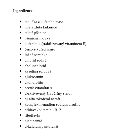
Ingredience
moučka z kuřecího masa
mletá žlutá kukuřice
mletá pšenice
pšeničná mouka
kuřecí tuk (stabilizovaný vitamínem E)
čerstvé kuřecí maso
lněné semínko
chlorid sodný
cholinchlorid
kyselina sorbová
glukosamin
chondroitin
acetát vitamínu A
d-aktivovaný živočišný sterol
di-alfa tokoferol acetát
komplex menadion sodium bisulfit
přídavek vitamínu B12
riboflavin
niacinamid
d-kalcium pantotenát