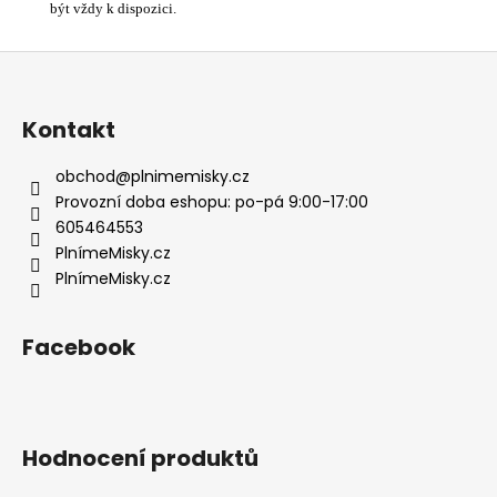
být vždy k dispozici.
Z
á
p
Kontakt
a
t
obchod
@
plnimemisky.cz
í
Provozní doba eshopu: po-pá 9:00-17:00
605464553
PlnímeMisky.cz
PlnímeMisky.cz
Facebook
Hodnocení produktů