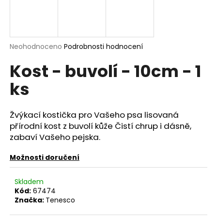
a
j
í
Průměrné
Neohodnoceno
Podrobnosti hodnocení
t
hodnocení
?
Kost - buvolí - 10cm - 1
produktu
je
ks
0,0
z
5
hvězdiček.
HLEDAT
Žvýkací kostička pro Vašeho psa lisovaná
přírodní kost z buvolí kůže Čistí chrup i dásně,
zabaví Vašeho pejska.
D
Možnosti doručení
o
p
Skladem
o
Kód:
67474
r
Značka:
Tenesco
u