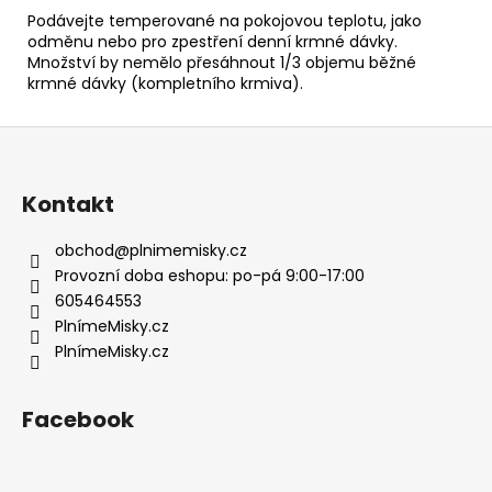
Podávejte temperované na pokojovou teplotu, jako
odměnu nebo pro zpestření denní krmné dávky.
Množství by nemělo přesáhnout 1/3 objemu běžné
krmné dávky (kompletního krmiva).
Z
á
p
Kontakt
a
t
obchod
@
plnimemisky.cz
í
Provozní doba eshopu: po-pá 9:00-17:00
605464553
PlnímeMisky.cz
PlnímeMisky.cz
Facebook