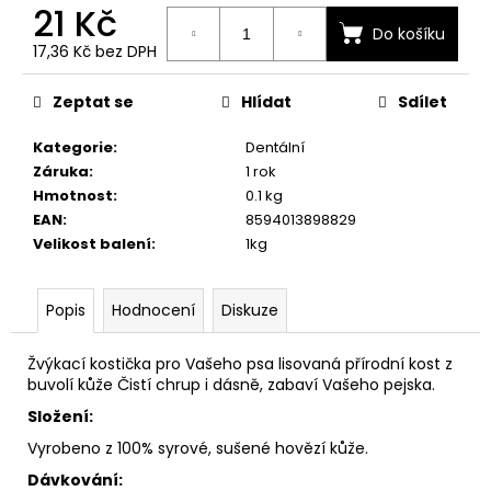
č
21 Kč
u
Do košíku
j
17,36 Kč bez DPH
Měrná
e
cena:
m
Zeptat se
Hlídat
Sdílet
e
Kategorie
:
Dentální
Záruka
:
1 rok
Hmotnost
:
0.1 kg
EAN
:
8594013898829
Velikost balení
:
1kg
Popis
Hodnocení
Diskuze
Žvýkací kostička pro Vašeho psa lisovaná přírodní kost z
buvolí kůže Čistí chrup i dásně, zabaví Vašeho pejska.
Složení:
Vyrobeno z 100% syrové, sušené hovězí kůže.
Dávkování: