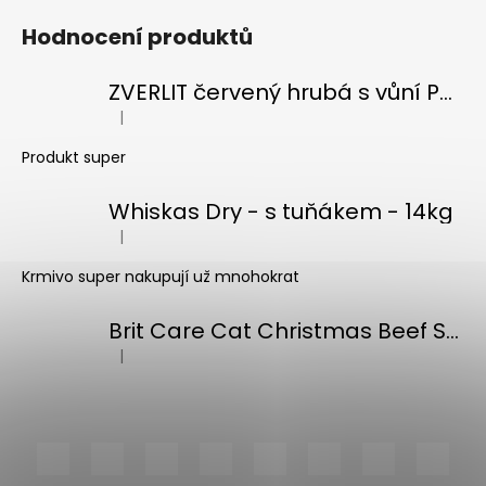
Hodnocení produktů
ZVERLIT červený hrubá s vůní Podestýlka kočka 10kg
|
Hodnocení produktu je 5 z 5 hvězdiček.
Produkt super
Whiskas Dry - s tuňákem - 14kg
|
Hodnocení produktu je 5 z 5 hvězdiček.
Krmivo super nakupují už mnohokrat
Brit Care Cat Christmas Beef Soup 75g
|
Hodnocení produktu je 5 z 5 hvězdiček.