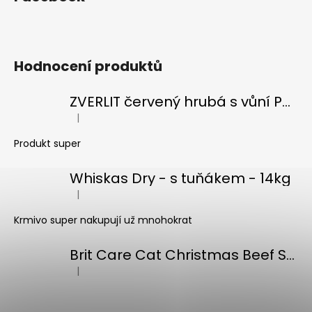
Hodnocení produktů
ZVERLIT červený hrubá s vůní Podestýlka kočka 10kg
|
Hodnocení produktu je 5 z 5 hvězdiček.
Produkt super
Whiskas Dry - s tuňákem - 14kg
|
Hodnocení produktu je 5 z 5 hvězdiček.
Krmivo super nakupují už mnohokrat
Brit Care Cat Christmas Beef Soup 75g
|
Hodnocení produktu je 5 z 5 hvězdiček.