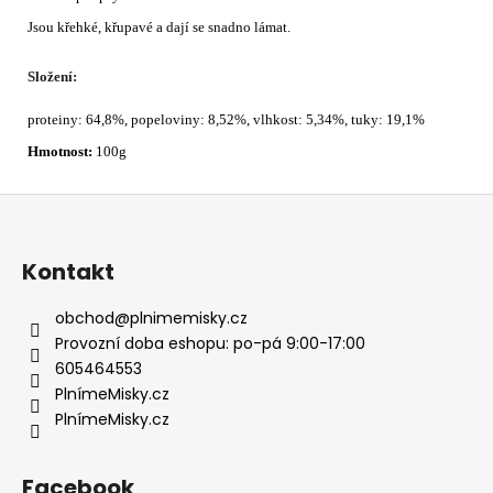
Jsou křehké, křupavé a dají se snadno lámat.
Složení:
proteiny: 64,8%, popeloviny: 8,52%, vlhkost: 5,34%, tuky: 19,1%
Hmotnost:
100g
Z
á
p
Kontakt
a
t
obchod
@
plnimemisky.cz
í
Provozní doba eshopu: po-pá 9:00-17:00
605464553
PlnímeMisky.cz
PlnímeMisky.cz
Facebook