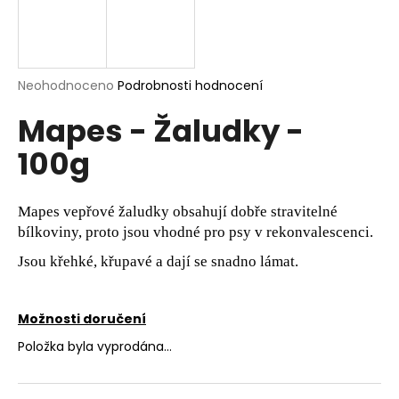
a
j
í
Průměrné
Neohodnoceno
Podrobnosti hodnocení
t
hodnocení
?
Mapes - Žaludky -
produktu
je
100g
0,0
z
5
hvězdiček.
HLEDAT
Mapes vepřové žaludky obsahují dobře stravitelné
bílkoviny, proto jsou vhodné pro psy v rekonvalescenci.
Jsou křehké, křupavé a dají se snadno lámat.
D
o
Možnosti doručení
p
o
Položka byla vyprodána…
r
u