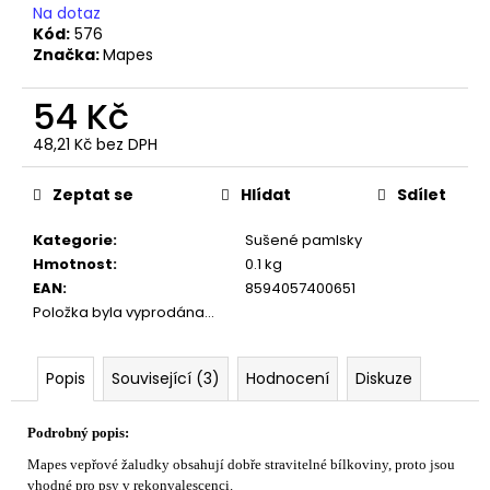
č
Na dotaz
u
Kód:
576
j
Značka:
Mapes
e
m
54 Kč
e
48,21 Kč bez DPH
Měrná
cena:
Zeptat se
Hlídat
Sdílet
Kategorie
:
Sušené pamlsky
Hmotnost
:
0.1 kg
EAN
:
8594057400651
Položka byla vyprodána…
Popis
Související (3)
Hodnocení
Diskuze
Podrobný popis:
Mapes vepřové žaludky obsahují dobře stravitelné bílkoviny, proto jsou
vhodné pro psy v rekonvalescenci.