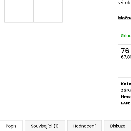
výrob
Možno
Skl
76
67,8
Měr
cena
Kate
Záru
Hmo
EAN
:
Popis
Související (1)
Hodnocení
Diskuze