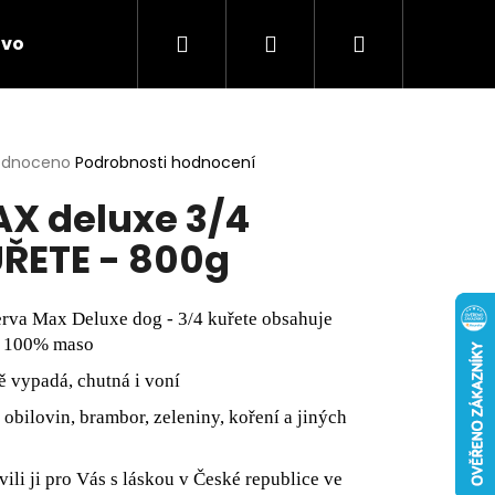
Hledat
Přihlášení
Nákupní
ivo
Chovatelské potřeby
Novinky
Anti
košík
rné
odnoceno
Podrobnosti hodnocení
cení
X deluxe 3/4
ktu
ŘETE - 800g
ček.
rva Max Deluxe dog - 3/4 kuřete obsahuje
 100% maso
ě vypadá, chutná i voní
 obilovin, brambor, zeleniny, koření a jiných
vili ji pro Vás s láskou v České republice ve