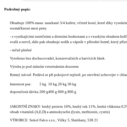
Podrobný popis:
Obsahuje 100% masa: nasekané 3/4 kuřete, včetně kostí, které díky vysokému 
rozmáčknout mezi prsty
- s vynikajícími nutričními a dietními hodnotami a s vxsokým obsahem hořčí
svalů a nervů, dále pak obsahuje sodík a vápník v přírodní formě, který pří
- ručně plněné
Vyrobeno bez dochucovadel, konzervačních a barvících látek.
Výroba je pod státním veterinárním dozorem
Krmný návod: Podává se při pokojové teplotě, po otevření uchovejte v chla
hmotnost psa:
5 kg
10 kg
20 kg
30 kg
doporučená dávka:
200 g
400 g
600 g
800 g
JAKOSTNÍ ZNAKY: hrubý protein 16%, hrubý tuk 11%, hrubá vláknina 0,5%
obsah vitamínů (A,E,D) a aminokyselin (lysin, methionín, cystín)
VÝROBCE: Sokol Falco s.r.o., Vížky 5, Slatiňany, 538 21