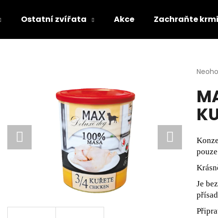
Ostatní zvířata
Akce
Zachraňte krm
Co potřebujete najít?
Průmě
Neoh
hodno
MA
produ
HLEDAT
je
KU
0,0
z
5
Doporučujeme
hvězdi
Konze
pouze
Krásn
Je bez
přísad
Připra