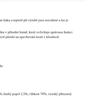
tlaku a teplotě při výrobě jsou rozvařené a lze je
ku v přírodní formě, který ovlivňuje správnou funkci
znivě působí na zpevňování kostí v kloubech
du
, hrubý popel 2,5%, vlhkost 70%, vysoký přirozený