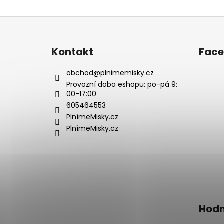
Z
á
p
Kontakt
Fac
a
t
obchod
@
plnimemisky.cz
í
Provozní doba eshopu: po-pá 9:
00-17:00
605464553
PlnímeMisky.cz
PlnímeMisky.cz
Hodn