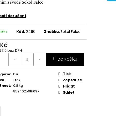
ním závodě Sokol Falco.
sti doručení
adem
Kód:
2490
Značka:
Sokol Falco
 Kč
6 Kč bez DPH
ná
DO KOŠÍKU
:
Tisk
gorie
:
Psi
ka
:
1 rok
Zeptat se
tnost
:
0.8 kg
Hlídat
8594025081097
Sdílet